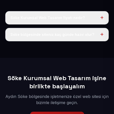
Söke Kurumsal Web Tasarım fiyatı nedir?
Tek fiyat uygulanır: yıllık 50 USD + KDV. Bu bedele alan
adı, hosting, SSL ve temel SEO da dahildir.
Söke bölgesinde siteniz kaç günde hazır olur?
İçerikleriniz elimize geçtikten sonra siteniz 1-3 iş günü
içerisinde yayına alınır.
Söke Kurumsal Web Tasarım işine
birlikte başlayalım
Aydın Söke bölgesinde işletmenize özel web sitesi için
bizimle iletişime geçin.