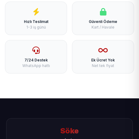
Hızlı Teslimat
Güvenli Ödeme
1-3 iş günü
Kart / Havale
7/24 Destek
Ek Ücret Yok
WhatsApp hattı
Net tek fiyat
Söke