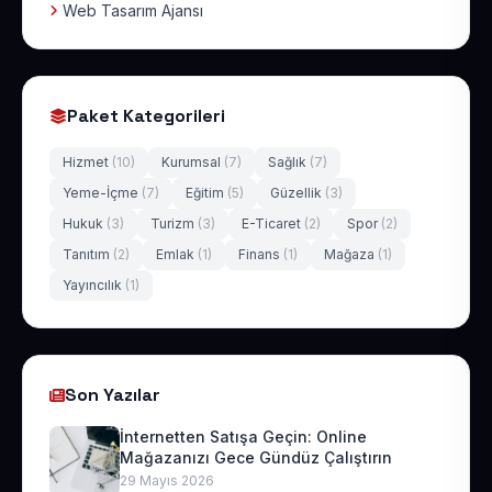
Web Tasarım Ajansı
Paket Kategorileri
Hizmet
(10)
Kurumsal
(7)
Sağlık
(7)
Yeme-İçme
(7)
Eğitim
(5)
Güzellik
(3)
Hukuk
(3)
Turizm
(3)
E-Ticaret
(2)
Spor
(2)
Tanıtım
(2)
Emlak
(1)
Finans
(1)
Mağaza
(1)
Yayıncılık
(1)
Son Yazılar
İnternetten Satışa Geçin: Online
Mağazanızı Gece Gündüz Çalıştırın
29 Mayıs 2026