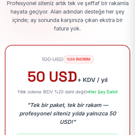
Profesyonel siteniz artık tek ve şeffaf bir rakamla
hayata geçiyor. Alan adından desteğe her şey
içinde; ay sonunda karşınıza çıkan ekstra bir
fatura yok.
100 USD
%50 İNDİRİM
50 USD
+ KDV / yıl
Yıllık ödeme (KDV %20 dahil değil)
Her Şey Dahil
"Tek bir paket, tek bir rakam —
profesyonel siteniz yılda yalnızca 50
USD!"