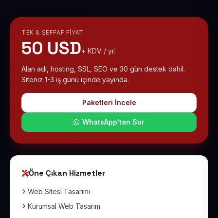
TEK & ŞEFFAF FIYAT
50 USD
+ KDV / yıl
Alan adı, hosting, SSL, SEO ve 30 gün destek dahil.
Siteniz 1-3 iş günü içinde yayında.
Paketleri İncele
WhatsApp'tan Sor
Öne Çıkan Hizmetler
Web Sitesi Tasarımı
Kurumsal Web Tasarım