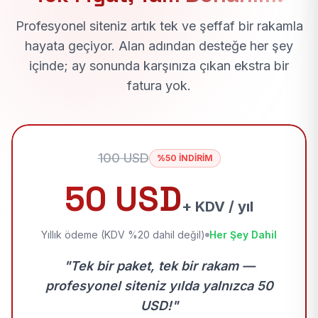
Profesyonel siteniz artık tek ve şeffaf bir rakamla
hayata geçiyor. Alan adından desteğe her şey
içinde; ay sonunda karşınıza çıkan ekstra bir
fatura yok.
100 USD
%50 İNDİRİM
50 USD
+ KDV / yıl
Yıllık ödeme (KDV %20 dahil değil)
Her Şey Dahil
"Tek bir paket, tek bir rakam —
profesyonel siteniz yılda yalnızca 50
USD!"