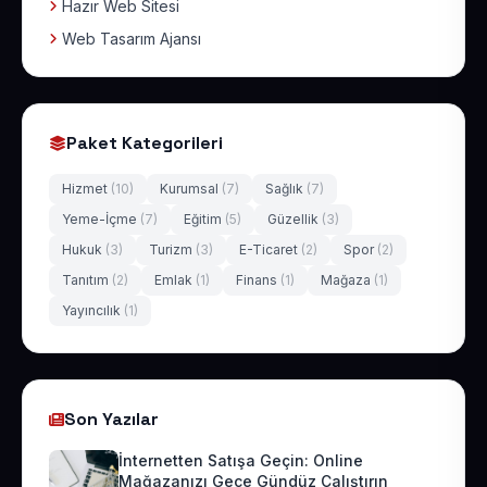
Hazır Web Sitesi
Web Tasarım Ajansı
Paket Kategorileri
Hizmet
(10)
Kurumsal
(7)
Sağlık
(7)
Yeme-İçme
(7)
Eğitim
(5)
Güzellik
(3)
Hukuk
(3)
Turizm
(3)
E-Ticaret
(2)
Spor
(2)
Tanıtım
(2)
Emlak
(1)
Finans
(1)
Mağaza
(1)
Yayıncılık
(1)
Son Yazılar
İnternetten Satışa Geçin: Online
Mağazanızı Gece Gündüz Çalıştırın