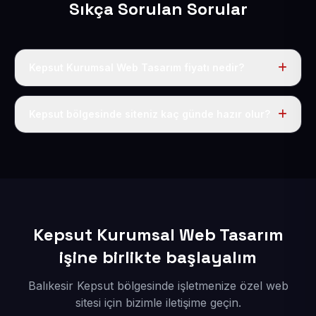
Sıkça Sorulan Sorular
Kepsut Kurumsal Web Tasarım fiyatı nedir?
Tek fiyat uygulanır: yıllık 50 USD + KDV. Bu bedele alan
adı, hosting, SSL ve temel SEO da dahildir.
Kepsut bölgesinde siteniz kaç günde hazır olur?
İçerikleriniz elimize geçtikten sonra siteniz 1-3 iş günü
içerisinde yayına alınır.
Kepsut Kurumsal Web Tasarım
işine birlikte başlayalım
Balıkesir Kepsut bölgesinde işletmenize özel web
sitesi için bizimle iletişime geçin.