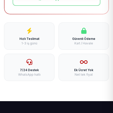
Hızlı Teslimat
Güvenli Ödeme
1-3 iş günü
Kart / Havale
7/24 Destek
Ek Ücret Yok
WhatsApp hattı
Net tek fiyat