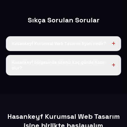
Sıkça Sorulan Sorular
Hasankeyf Kurumsal Web Tasarım fiyatı nedir?
Tek fiyat uygulanır: yıllık 50 USD + KDV. Bu bedele alan
adı, hosting, SSL ve temel SEO da dahildir.
Hasankeyf bölgesinde siteniz kaç günde hazır
olur?
İçerikleriniz elimize geçtikten sonra siteniz 1-3 iş günü
içerisinde yayına alınır.
Hasankeyf Kurumsal Web Tasarım
işine birlikte başlayalım