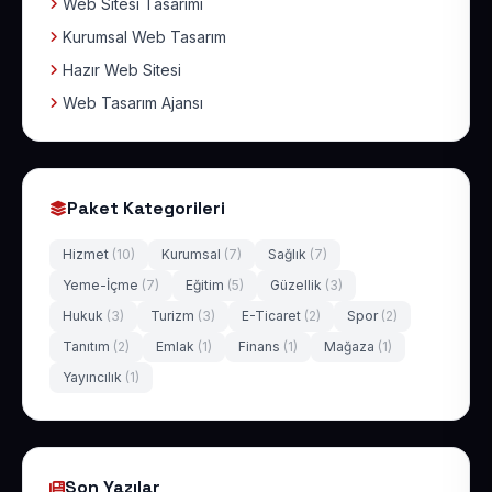
Web Sitesi Tasarımı
Kurumsal Web Tasarım
Hazır Web Sitesi
Web Tasarım Ajansı
Paket Kategorileri
Hizmet
(10)
Kurumsal
(7)
Sağlık
(7)
Yeme-İçme
(7)
Eğitim
(5)
Güzellik
(3)
Hukuk
(3)
Turizm
(3)
E-Ticaret
(2)
Spor
(2)
Tanıtım
(2)
Emlak
(1)
Finans
(1)
Mağaza
(1)
Yayıncılık
(1)
Son Yazılar