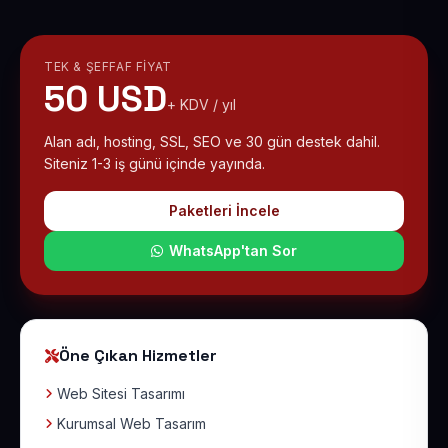
TEK & ŞEFFAF FIYAT
50 USD
+ KDV / yıl
Alan adı, hosting, SSL, SEO ve 30 gün destek dahil.
Siteniz 1-3 iş günü içinde yayında.
Paketleri İncele
WhatsApp'tan Sor
Öne Çıkan Hizmetler
Web Sitesi Tasarımı
Kurumsal Web Tasarım