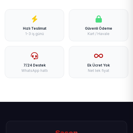
Hızlı Teslimat
Güvenli Ödeme
1-3 iş günü
Kart / Havale
7/24 Destek
Ek Ücret Yok
WhatsApp hattı
Net tek fiyat
Sason