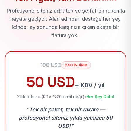
Profesyonel siteniz artık tek ve şeffaf bir rakamla
hayata geçiyor. Alan adından desteğe her şey
içinde; ay sonunda karşınıza çıkan ekstra bir
fatura yok.
100 USD
%50 İNDİRİM
50 USD
+ KDV / yıl
Yıllık ödeme (KDV %20 dahil değil)
Her Şey Dahil
"Tek bir paket, tek bir rakam —
profesyonel siteniz yılda yalnızca 50
USD!"