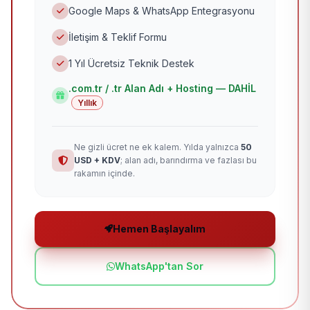
Google Maps & WhatsApp Entegrasyonu
İletişim & Teklif Formu
1 Yıl Ücretsiz Teknik Destek
.com.tr / .tr Alan Adı + Hosting — DAHİL
Yıllık
Ne gizli ücret ne ek kalem. Yılda yalnızca
50
USD + KDV
; alan adı, barındırma ve fazlası bu
rakamın içinde.
Hemen Başlayalım
WhatsApp'tan Sor