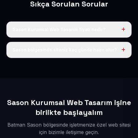
Sıkça Sorulan Sorular
Sason Kurumsal Web Tasarım fiyatı nedir?
Tek fiyat uygulanır: yıllık 50 USD + KDV. Bu bedele alan
adı, hosting, SSL ve temel SEO da dahildir.
Sason bölgesinde siteniz kaç günde hazır olur?
İçerikleriniz elimize geçtikten sonra siteniz 1-3 iş günü
içerisinde yayına alınır.
Sason Kurumsal Web Tasarım işine
birlikte başlayalım
Batman Sason bölgesinde işletmenize özel web sitesi
için bizimle iletişime geçin.