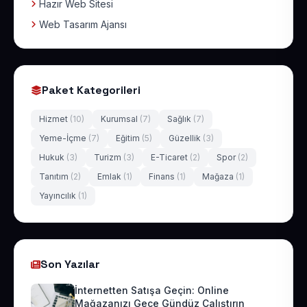
Hazır Web Sitesi
Web Tasarım Ajansı
Paket Kategorileri
Hizmet
(10)
Kurumsal
(7)
Sağlık
(7)
Yeme-İçme
(7)
Eğitim
(5)
Güzellik
(3)
Hukuk
(3)
Turizm
(3)
E-Ticaret
(2)
Spor
(2)
Tanıtım
(2)
Emlak
(1)
Finans
(1)
Mağaza
(1)
Yayıncılık
(1)
Son Yazılar
İnternetten Satışa Geçin: Online
Mağazanızı Gece Gündüz Çalıştırın