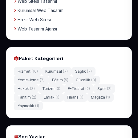
Web Sitesi Tasarımı
Kurumsal Web Tasarım
Hazır Web Sitesi
Web Tasarım Ajansı
Paket Kategorileri
Hizmet
(10)
Kurumsal
(7)
Sağlık
(7)
Yeme-İçme
(7)
Eğitim
(5)
Güzellik
(3)
Hukuk
(3)
Turizm
(3)
E-Ticaret
(2)
Spor
(2)
Tanıtım
(2)
Emlak
(1)
Finans
(1)
Mağaza
(1)
Yayıncılık
(1)
Son Yazılar