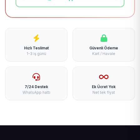
Hızlı Teslimat
Güvenli Ödeme
1-3 iş günü
Kart / Havale
7/24 Destek
Ek Ücret Yok
WhatsApp hattı
Net tek fiyat