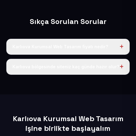
Sıkça Sorulan Sorular
Karlıova Kurumsal Web Tasarım fiyatı nedir?
Tek fiyat uygulanır: yıllık 50 USD + KDV. Bu bedele alan
adı, hosting, SSL ve temel SEO da dahildir.
Karlıova bölgesinde siteniz kaç günde hazır olur?
İçerikleriniz elimize geçtikten sonra siteniz 1-3 iş günü
içerisinde yayına alınır.
Karlıova Kurumsal Web Tasarım
işine birlikte başlayalım