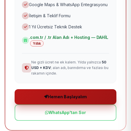
Google Maps & WhatsApp Entegrasyonu
İletişim & Teklif Formu
1 Yıl Ücretsiz Teknik Destek
.com.tr / .tr Alan Adı + Hosting — DAHİL
Yıllık
Ne gizli ücret ne ek kalem. Yılda yalnızca
50
USD + KDV
; alan adı, barındırma ve fazlası bu
rakamın içinde.
Hemen Başlayalım
WhatsApp'tan Sor