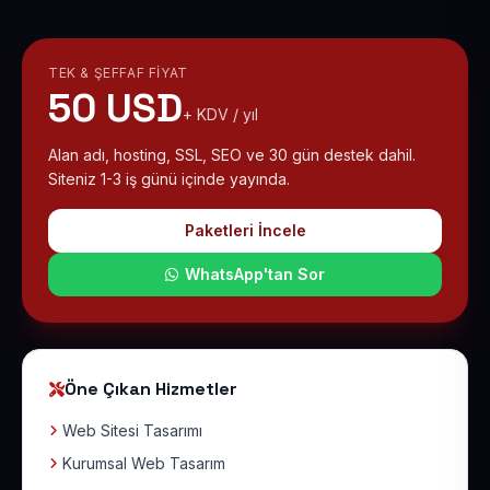
TEK & ŞEFFAF FIYAT
50 USD
+ KDV / yıl
Alan adı, hosting, SSL, SEO ve 30 gün destek dahil.
Siteniz 1-3 iş günü içinde yayında.
Paketleri İncele
WhatsApp'tan Sor
Öne Çıkan Hizmetler
Web Sitesi Tasarımı
Kurumsal Web Tasarım