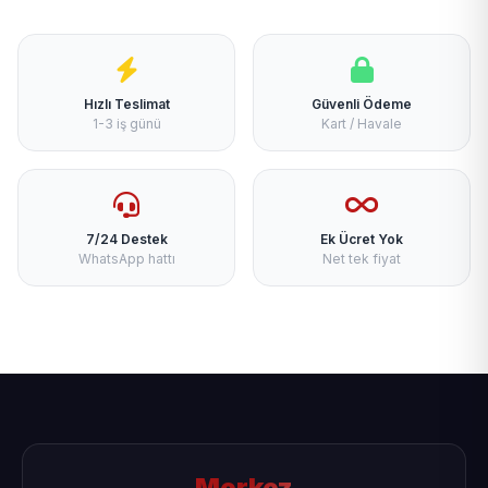
Hızlı Teslimat
Güvenli Ödeme
1-3 iş günü
Kart / Havale
7/24 Destek
Ek Ücret Yok
WhatsApp hattı
Net tek fiyat
Merkez