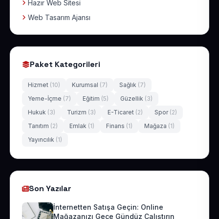
Hazır Web Sitesi
Web Tasarım Ajansı
Paket Kategorileri
Hizmet
(10)
Kurumsal
(7)
Sağlık
(7)
Yeme-İçme
(7)
Eğitim
(5)
Güzellik
(3)
Hukuk
(3)
Turizm
(3)
E-Ticaret
(2)
Spor
(2)
Tanıtım
(2)
Emlak
(1)
Finans
(1)
Mağaza
(1)
Yayıncılık
(1)
Son Yazılar
İnternetten Satışa Geçin: Online
Mağazanızı Gece Gündüz Çalıştırın