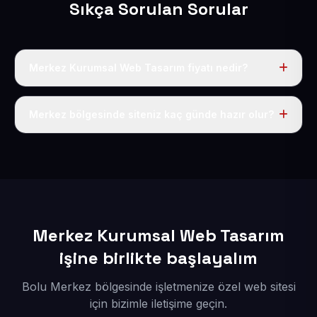
Sıkça Sorulan Sorular
Merkez Kurumsal Web Tasarım fiyatı nedir?
Tek fiyat uygulanır: yıllık 50 USD + KDV. Bu bedele alan
adı, hosting, SSL ve temel SEO da dahildir.
Merkez bölgesinde siteniz kaç günde hazır olur?
İçerikleriniz elimize geçtikten sonra siteniz 1-3 iş günü
içerisinde yayına alınır.
Merkez Kurumsal Web Tasarım
işine birlikte başlayalım
Bolu Merkez bölgesinde işletmenize özel web sitesi
için bizimle iletişime geçin.