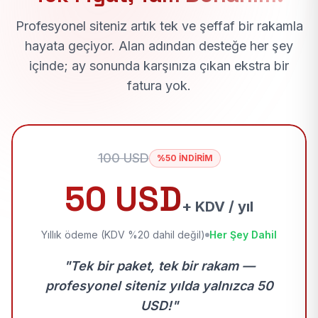
Profesyonel siteniz artık tek ve şeffaf bir rakamla
hayata geçiyor. Alan adından desteğe her şey
içinde; ay sonunda karşınıza çıkan ekstra bir
fatura yok.
100 USD
%50 İNDİRİM
50 USD
+ KDV / yıl
Yıllık ödeme (KDV %20 dahil değil)
Her Şey Dahil
"Tek bir paket, tek bir rakam —
profesyonel siteniz yılda yalnızca 50
USD!"