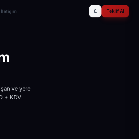
Teklif Al
İletişim
ım
ışan ve yerel
SD + KDV.