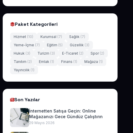
Paket Kategorileri
Hizmet
(10)
Kurumsal
(7)
Sağlık
(7)
Yeme-İçme
(7)
Eğitim
(5)
Güzellik
(3)
Hukuk
(3)
Turizm
(3)
E-Ticaret
(2)
Spor
(2)
Tanıtım
(2)
Emlak
(1)
Finans
(1)
Mağaza
(1)
Yayıncılık
(1)
Son Yazılar
İnternetten Satışa Geçin: Online
Mağazanızı Gece Gündüz Çalıştırın
29 Mayıs 2026