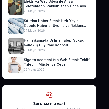
Elektrikçi Web Sitesi ile Arıza
Telefonlarını Rakibinizden Önce Alın
28 Mayıs 2026
Sıfırdan Haber Sitesi: Hızlı Yayın,
Google Haberler Uyumu ve Reklam
Geliri
27 Mayıs 2026
Halı Yıkamada Online Talep: Sokak
Sokak İş Büyütme Rehberi
26 Mayıs 2026
Sigorta Acentesi İçin Web Sitesi: Teklif
Talebini Müşteriye Çevirin
25 Mayıs 2026
Sorunuz mu var?