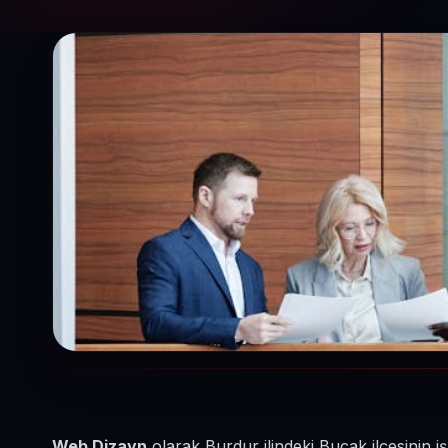
Web Dizayn
olarak Burdur ilindeki Bucak ilçesinin