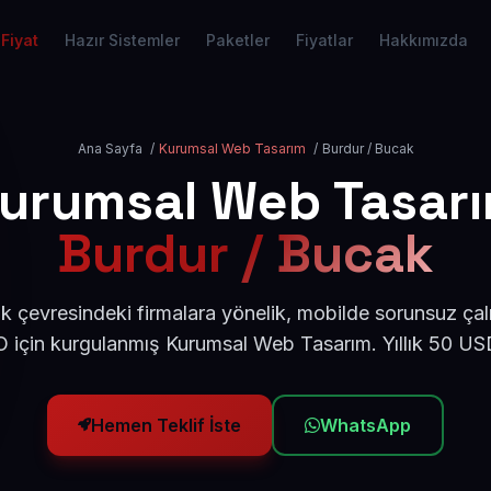
Fiyat
Hazır Sistemler
Paketler
Fiyatlar
Hakkımızda
Ana Sayfa
/
Kurumsal Web Tasarım
/
Burdur / Bucak
urumsal Web Tasar
Burdur / Bucak
 çevresindeki firmalara yönelik, mobilde sorunsuz çal
için kurgulanmış Kurumsal Web Tasarım. Yıllık 50 U
Hemen Teklif İste
WhatsApp