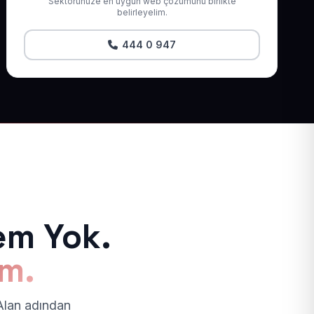
Sektörünüze en uygun web çözümünü birlikte
belirleyelim.
444 0 947
em Yok.
ım.
 Alan adından