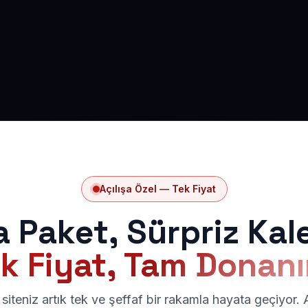
Açılışa Özel — Tek Fiyat
a Paket, Sürpriz Kal
k Fiyat, Tam Donan
siteniz artık tek ve şeffaf bir rakamla hayata geçiyor.