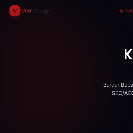
Web
Dizayn
Tek 
K
Burdur Bucak
SEO/AEO 