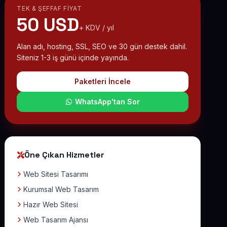
TEK & ŞEFFAF FIYAT
50 USD
+ KDV / yıl
Alan adı, hosting, SSL, SEO ve 30 gün destek dahil.
Siteniz 1-3 iş günü içinde yayında.
Paketleri İncele
WhatsApp'tan Sor
Öne Çıkan Hizmetler
Web Sitesi Tasarımı
Kurumsal Web Tasarım
Hazır Web Sitesi
Web Tasarım Ajansı