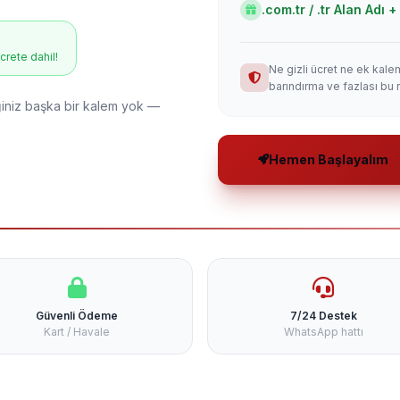
.com.tr / .tr Alan Adı
ücrete dahil!
Ne gizli ücret ne ek kale
barındırma ve fazlası bu 
niz başka bir kalem yok —
Hemen Başlayalım
Güvenli Ödeme
7/24 Destek
Kart / Havale
WhatsApp hattı