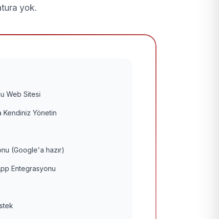
atura yok.
u Web Sitesi
 Kendiniz Yönetin
nu (Google'a hazır)
pp Entegrasyonu
estek