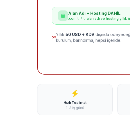
Alan Adı + Hosting DAHİL
.com.tr / .tr alan adı ve hosting yıllık 
Yıllık
50 USD + KDV
dışında ödeyeceği
kurulum, barındırma, hepsi içeride.
Hızlı Teslimat
1-3 iş günü