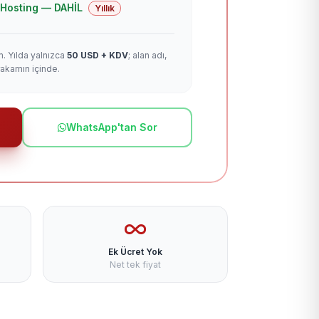
 + Hosting — DAHİL
Yıllık
m. Yılda yalnızca
50 USD + KDV
; alan adı,
rakamın içinde.
WhatsApp'tan Sor
Ek Ücret Yok
Net tek fiyat