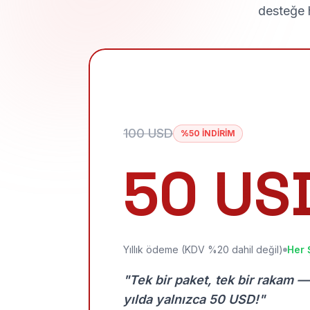
desteğe h
100 USD
%50 İNDİRİM
50 US
Yıllık ödeme (KDV %20 dahil değil)
Her 
"Tek bir paket, tek bir rakam —
yılda yalnızca 50 USD!"