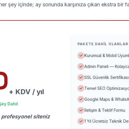
er şey içinde; ay sonunda karşınıza çıkan ekstra bir f
PAKETE DAHIL OLANLAR
Kurumsal & Mobil Uyuml
Admin Paneli — Kolayca
D
SSL Güvenlik Sertifikası
Temel SEO Optimizasyo
+ KDV / yıl
Google Maps & WhatsA
Şey Dahil
İletişim & Teklif Formu
 profesyonel siteniz
1 Yıl Ücretsiz Teknik D