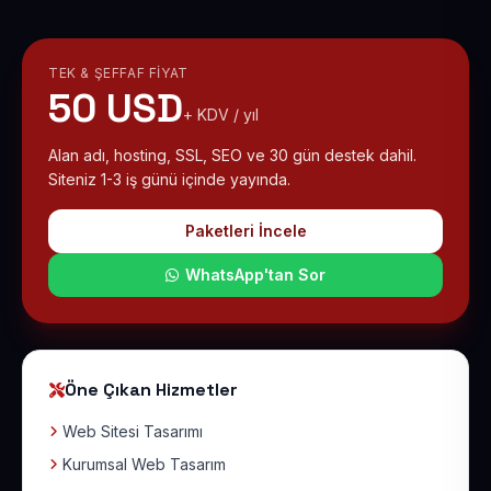
TEK & ŞEFFAF FIYAT
50 USD
+ KDV / yıl
Alan adı, hosting, SSL, SEO ve 30 gün destek dahil.
Siteniz 1-3 iş günü içinde yayında.
Paketleri İncele
WhatsApp'tan Sor
Öne Çıkan Hizmetler
Web Sitesi Tasarımı
Kurumsal Web Tasarım