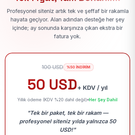
Profesyonel siteniz artık tek ve şeffaf bir rakamla
hayata geçiyor. Alan adından desteğe her şey
içinde; ay sonunda karşınıza çıkan ekstra bir
fatura yok.
100 USD
%50 İNDİRİM
50 USD
+ KDV / yıl
Yıllık ödeme (KDV %20 dahil değil)
Her Şey Dahil
"Tek bir paket, tek bir rakam —
profesyonel siteniz yılda yalnızca 50
USD!"