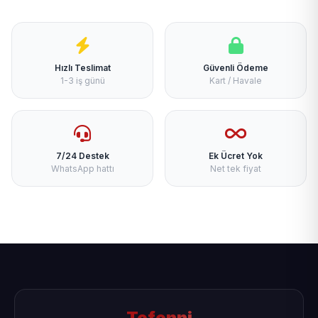
Hızlı Teslimat
Güvenli Ödeme
1-3 iş günü
Kart / Havale
7/24 Destek
Ek Ücret Yok
WhatsApp hattı
Net tek fiyat
Tefenni