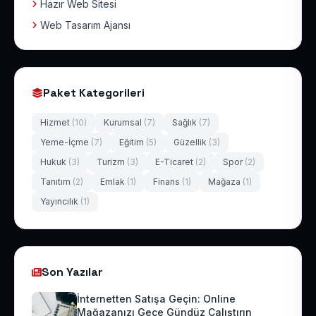
Hazır Web Sitesi
Web Tasarım Ajansı
Paket Kategorileri
Hizmet
(10)
Kurumsal
(7)
Sağlık
(7)
Yeme-İçme
(7)
Eğitim
(5)
Güzellik
(3)
Hukuk
(3)
Turizm
(3)
E-Ticaret
(2)
Spor
(2)
Tanıtım
(2)
Emlak
(1)
Finans
(1)
Mağaza
(1)
Yayıncılık
(1)
Son Yazılar
İnternetten Satışa Geçin: Online
Mağazanızı Gece Gündüz Çalıştırın