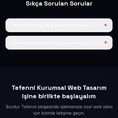
Sıkça Sorulan Sorular
Tefenni Kurumsal Web Tasarım fiyatı nedir?
Tek fiyat uygulanır: yıllık 50 USD + KDV. Bu bedele alan
adı, hosting, SSL ve temel SEO da dahildir.
Tefenni bölgesinde siteniz kaç günde hazır olur?
İçerikleriniz elimize geçtikten sonra siteniz 1-3 iş günü
içerisinde yayına alınır.
Tefenni Kurumsal Web Tasarım
işine birlikte başlayalım
Burdur Tefenni bölgesinde işletmenize özel web sitesi
için bizimle iletişime geçin.