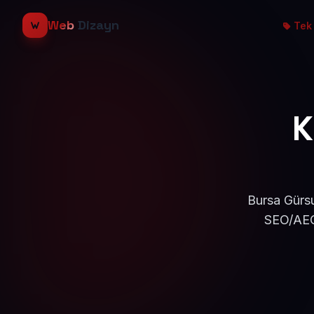
Web
Dizayn
Tek 
K
Bursa Gürsu
SEO/AEO 