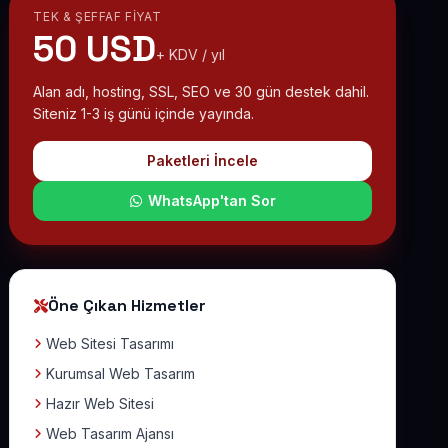
TEK & ŞEFFAF FIYAT
50 USD
+ KDV / yıl
Alan adı, hosting, SSL, SEO ve 30 gün destek dahil.
Siteniz 1-3 iş günü içinde yayında.
Paketleri İncele
WhatsApp'tan Sor
Öne Çıkan Hizmetler
Web Sitesi Tasarımı
Kurumsal Web Tasarım
Hazır Web Sitesi
Web Tasarım Ajansı