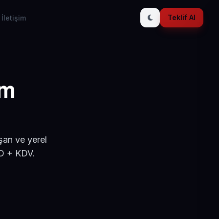
Teklif Al
İletişim
ım
şan ve yerel
SD + KDV.