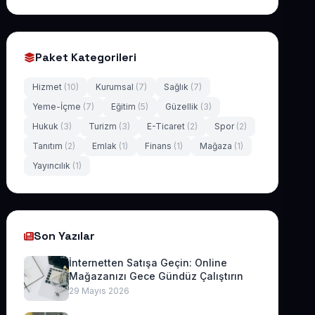
Paket Kategorileri
Hizmet
(10)
Kurumsal
(7)
Sağlık
(7)
Yeme-İçme
(7)
Eğitim
(5)
Güzellik
(3)
Hukuk
(3)
Turizm
(3)
E-Ticaret
(2)
Spor
(2)
Tanıtım
(2)
Emlak
(1)
Finans
(1)
Mağaza
(1)
Yayıncılık
(1)
Son Yazılar
İnternetten Satışa Geçin: Online
Mağazanızı Gece Gündüz Çalıştırın
29 Mayıs 2026