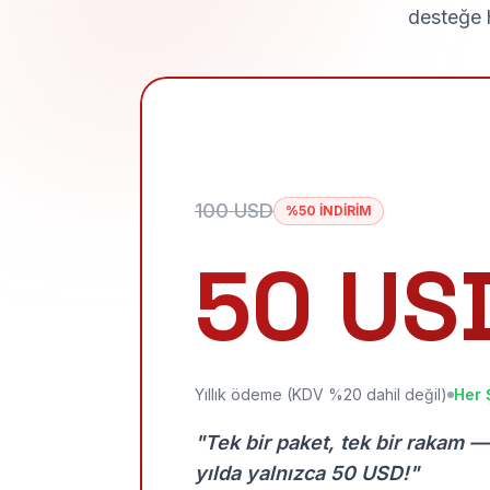
desteğe h
100 USD
%50 İNDİRİM
50 US
Yıllık ödeme (KDV %20 dahil değil)
Her 
"Tek bir paket, tek bir rakam —
yılda yalnızca 50 USD!"