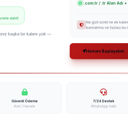
.com.tr / .tr Alan Adı
ücrete dahil!
Ne gizli ücret ne ek kale
barındırma ve fazlası bu 
niz başka bir kalem yok —
Hemen Başlayalım
Güvenli Ödeme
7/24 Destek
Kart / Havale
WhatsApp hattı