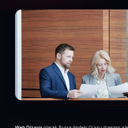
Web Dizayn
olarak Bursa ilindeki Gürsu ilçesinin 