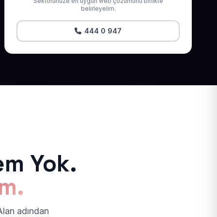
Sektörünüze en uygun web çözümünü birlikte
belirleyelim.
444 0 947
em Yok.
ım.
 Alan adından