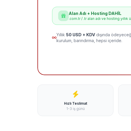
Alan Adı + Hosting DAHİL
.com.tr / .tr alan adı ve hosting yıllık 
Yıllık
50 USD + KDV
dışında ödeyeceği
kurulum, barındırma, hepsi içeride.
Hızlı Teslimat
1-3 iş günü