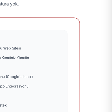
atura yok.
u Web Sitesi
 Kendiniz Yönetin
nu (Google'a hazır)
pp Entegrasyonu
estek