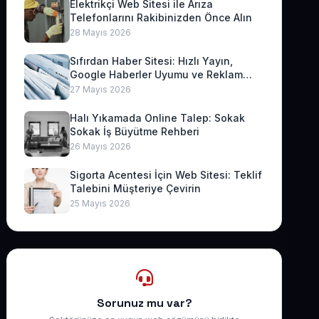
Elektrikçi Web Sitesi ile Arıza
Telefonlarını Rakibinizden Önce Alın
28 Mayıs 2026
Sıfırdan Haber Sitesi: Hızlı Yayın,
Google Haberler Uyumu ve Reklam
Geliri
27 Mayıs 2026
Halı Yıkamada Online Talep: Sokak
Sokak İş Büyütme Rehberi
26 Mayıs 2026
Sigorta Acentesi İçin Web Sitesi: Teklif
Talebini Müşteriye Çevirin
25 Mayıs 2026
Sorunuz mu var?