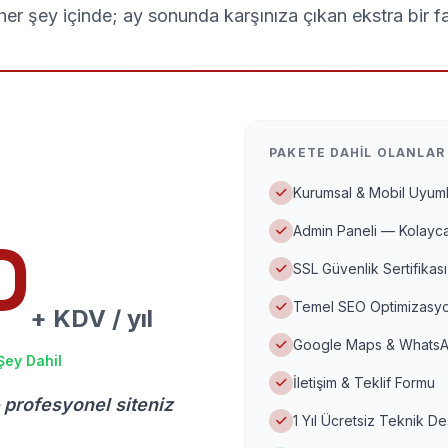
er şey içinde; ay sonunda karşınıza çıkan ekstra bir f
PAKETE DAHIL OLANLAR
Kurumsal & Mobil Uyuml
Admin Paneli — Kolayca
D
SSL Güvenlik Sertifikası
Temel SEO Optimizasyo
+ KDV / yıl
Google Maps & WhatsA
Şey Dahil
İletişim & Teklif Formu
 profesyonel siteniz
1 Yıl Ücretsiz Teknik D