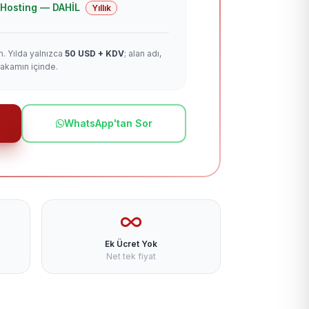
 + Hosting — DAHİL
Yıllık
m. Yılda yalnızca
50 USD + KDV
; alan adı,
rakamın içinde.
WhatsApp'tan Sor
Ek Ücret Yok
Net tek fiyat