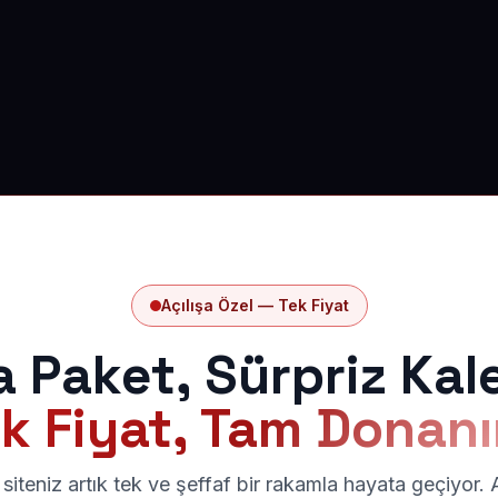
Açılışa Özel — Tek Fiyat
a Paket, Sürpriz Kal
k Fiyat, Tam Donan
siteniz artık tek ve şeffaf bir rakamla hayata geçiyor.