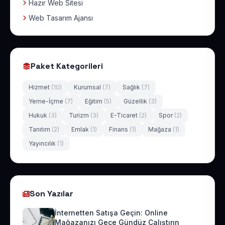
Hazır Web Sitesi
Web Tasarım Ajansı
Paket Kategorileri
Hizmet
(10)
Kurumsal
(7)
Sağlık
(7)
Yeme-İçme
(7)
Eğitim
(5)
Güzellik
(3)
Hukuk
(3)
Turizm
(3)
E-Ticaret
(2)
Spor
(2)
Tanıtım
(2)
Emlak
(1)
Finans
(1)
Mağaza
(1)
Yayıncılık
(1)
Son Yazılar
İnternetten Satışa Geçin: Online
Mağazanızı Gece Gündüz Çalıştırın