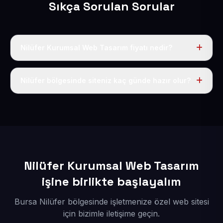
Sıkça Sorulan Sorular
Nilüfer Kurumsal Web Tasarım fiyatı nedir?
Tek fiyat uygulanır: yıllık 50 USD + KDV. Bu bedele alan
adı, hosting, SSL ve temel SEO da dahildir.
Nilüfer bölgesinde siteniz kaç günde hazır olur?
İçerikleriniz elimize geçtikten sonra siteniz 1-3 iş günü
içerisinde yayına alınır.
Nilüfer Kurumsal Web Tasarım
işine birlikte başlayalım
Bursa Nilüfer bölgesinde işletmenize özel web sitesi
için bizimle iletişime geçin.