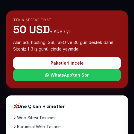
TEK & ŞEFFAF FIYAT
50 USD
+ KDV / yıl
Alan adı, hosting, SSL, SEO ve 30 gün destek dahil.
Siteniz 1-3 iş günü içinde yayında.
Paketleri İncele
WhatsApp'tan Sor
Öne Çıkan Hizmetler
Web Sitesi Tasarımı
Kurumsal Web Tasarım