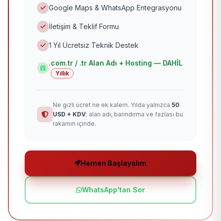
Google Maps & WhatsApp Entegrasyonu
İletişim & Teklif Formu
1 Yıl Ücretsiz Teknik Destek
.com.tr / .tr Alan Adı + Hosting — DAHİL
Yıllık
Ne gizli ücret ne ek kalem. Yılda yalnızca
50
USD + KDV
; alan adı, barındırma ve fazlası bu
rakamın içinde.
Hemen Başlayalım
WhatsApp'tan Sor