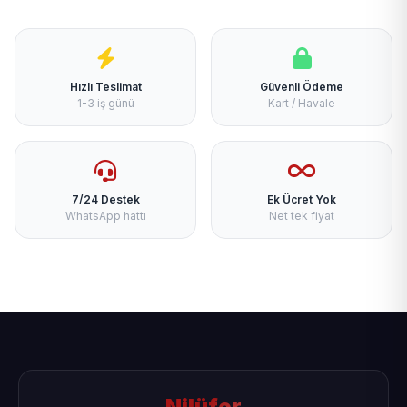
Hızlı Teslimat
Güvenli Ödeme
1-3 iş günü
Kart / Havale
7/24 Destek
Ek Ücret Yok
WhatsApp hattı
Net tek fiyat
Nilüfer