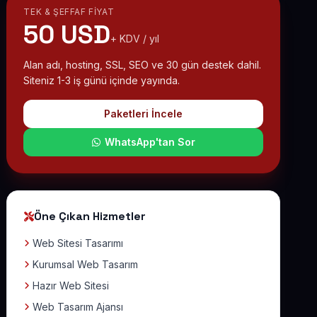
TEK & ŞEFFAF FIYAT
50 USD
+ KDV / yıl
Alan adı, hosting, SSL, SEO ve 30 gün destek dahil.
Siteniz 1-3 iş günü içinde yayında.
Paketleri İncele
WhatsApp'tan Sor
Öne Çıkan Hizmetler
Web Sitesi Tasarımı
Kurumsal Web Tasarım
Hazır Web Sitesi
Web Tasarım Ajansı