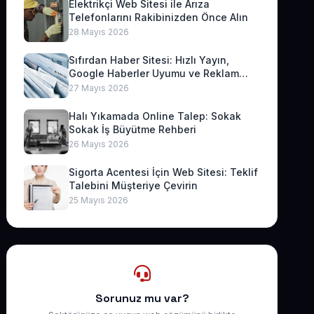
Elektrikçi Web Sitesi ile Arıza
Telefonlarını Rakibinizden Önce Alın
28 Mayıs 2026
Sıfırdan Haber Sitesi: Hızlı Yayın,
Google Haberler Uyumu ve Reklam
Geliri
27 Mayıs 2026
Halı Yıkamada Online Talep: Sokak
Sokak İş Büyütme Rehberi
26 Mayıs 2026
Sigorta Acentesi İçin Web Sitesi: Teklif
Talebini Müşteriye Çevirin
25 Mayıs 2026
Sorunuz mu var?