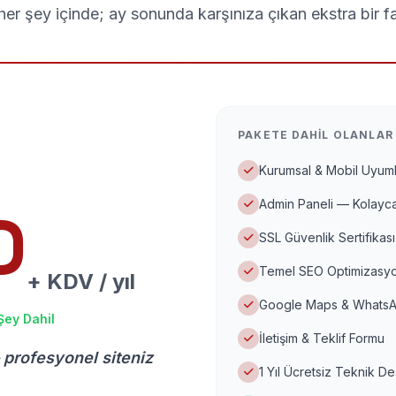
er şey içinde; ay sonunda karşınıza çıkan ekstra bir f
PAKETE DAHIL OLANLAR
Kurumsal & Mobil Uyuml
Admin Paneli — Kolayca
D
SSL Güvenlik Sertifikası
Temel SEO Optimizasyo
+ KDV / yıl
Google Maps & WhatsA
Şey Dahil
İletişim & Teklif Formu
 profesyonel siteniz
1 Yıl Ücretsiz Teknik D