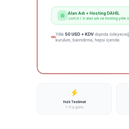
Alan Adı + Hosting DAHİL
.com.tr / .tr alan adı ve hosting yıllık 
Yıllık
50 USD + KDV
dışında ödeyeceği
kurulum, barındırma, hepsi içeride.
Hızlı Teslimat
1-3 iş günü