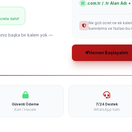
.com.tr / .tr Alan Adı
ücrete dahil!
Ne gizli ücret ne ek kale
barındırma ve fazlası bu 
niz başka bir kalem yok —
Hemen Başlayalım
Güvenli Ödeme
7/24 Destek
Kart / Havale
WhatsApp hattı