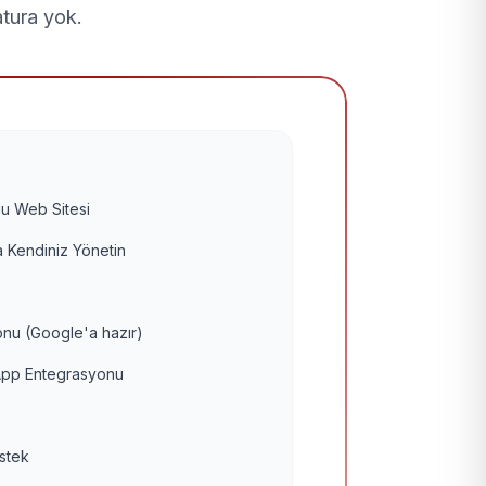
atura yok.
u Web Sitesi
 Kendiniz Yönetin
nu (Google'a hazır)
pp Entegrasyonu
estek