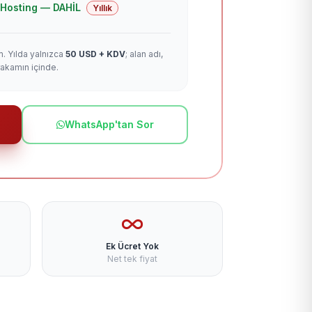
 + Hosting — DAHİL
Yıllık
m. Yılda yalnızca
50 USD + KDV
; alan adı,
rakamın içinde.
WhatsApp'tan Sor
Ek Ücret Yok
Net tek fiyat