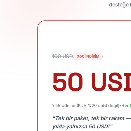
desteğe h
100 USD
%50 İNDİRİM
50 US
Yıllık ödeme (KDV %20 dahil değil)
Her 
"Tek bir paket, tek bir rakam —
yılda yalnızca 50 USD!"