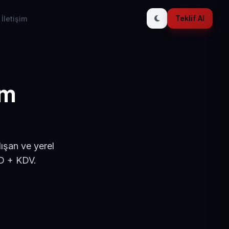
Teklif Al
İletişim
ım
ışan ve yerel
SD + KDV.