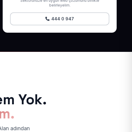
Sektörünüze en uygun web çözümünü birlikte
belirleyelim.
444 0 947
em Yok.
ım.
 Alan adından