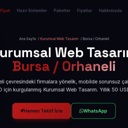
Fiyat
Hazır Sistemler
Paketler
Fiyatlar
Hakkımızda
Ana Sayfa
/
Kurumsal Web Tasarım
/
Bursa / Orhaneli
urumsal Web Tasar
Bursa / Orhaneli
li çevresindeki firmalara yönelik, mobilde sorunsuz çal
için kurgulanmış Kurumsal Web Tasarım. Yıllık 50 U
Hemen Teklif İste
WhatsApp