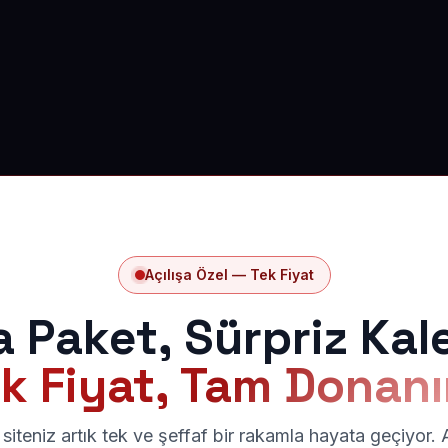
Açılışa Özel — Tek Fiyat
a Paket, Sürpriz Kal
k Fiyat, Tam Donan
siteniz artık tek ve şeffaf bir rakamla hayata geçiyor.