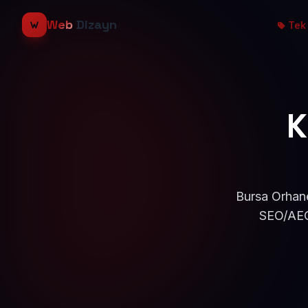
Web
Dizayn
Tek 
K
Bursa Orhane
SEO/AEO 