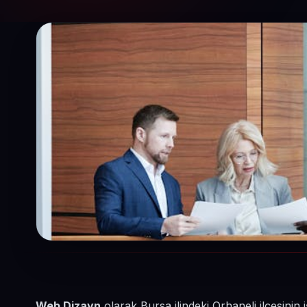
Web Dizayn
olarak Bursa ilindeki Orhaneli ilçesini