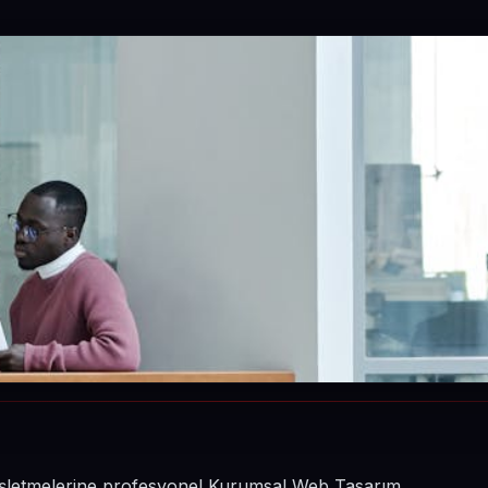
n işletmelerine profesyonel Kurumsal Web Tasarım