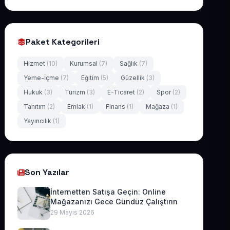
Paket Kategorileri
Hizmet
(10)
Kurumsal
(7)
Sağlık
(7)
Yeme-İçme
(7)
Eğitim
(5)
Güzellik
(3)
Hukuk
(3)
Turizm
(3)
E-Ticaret
(2)
Spor
(2)
Tanıtım
(2)
Emlak
(1)
Finans
(1)
Mağaza
(1)
Yayıncılık
(1)
Son Yazılar
İnternetten Satışa Geçin: Online
Mağazanızı Gece Gündüz Çalıştırın
29 Mayıs 2026