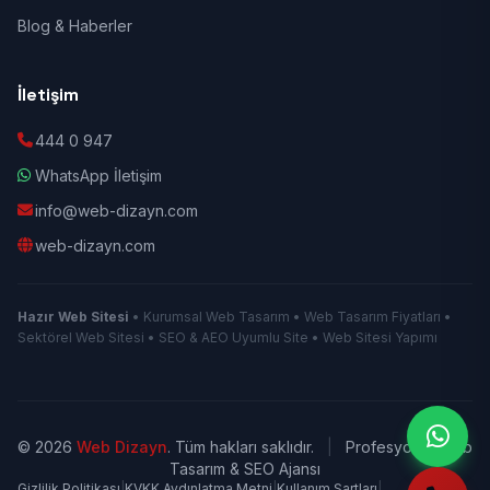
Blog & Haberler
İletişim
444 0 947
WhatsApp İletişim
info@web-dizayn.com
web-dizayn.com
Hazır Web Sitesi
• Kurumsal Web Tasarım • Web Tasarım Fiyatları •
Sektörel Web Sitesi • SEO & AEO Uyumlu Site • Web Sitesi Yapımı
© 2026
Web Dizayn
. Tüm hakları saklıdır.
|
Profesyonel Web
Tasarım & SEO Ajansı
Gizlilik Politikası
|
KVKK Aydınlatma Metni
|
Kullanım Şartları
|