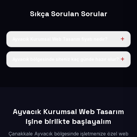
Sıkça Sorulan Sorular
Ayvacık Kurumsal Web Tasarım fiyatı nedir?
Tek fiyat uygulanır: yıllık 50 USD + KDV. Bu bedele alan
adı, hosting, SSL ve temel SEO da dahildir.
Ayvacık bölgesinde siteniz kaç günde hazır olur?
İçerikleriniz elimize geçtikten sonra siteniz 1-3 iş günü
içerisinde yayına alınır.
Ayvacık Kurumsal Web Tasarım
işine birlikte başlayalım
Çanakkale Ayvacık bölgesinde işletmenize özel web