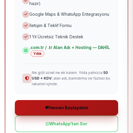
hazır)
Google Maps & WhatsApp Entegrasyonu
İletişim & Teklif Formu
1 Yıl Ücretsiz Teknik Destek
.com.tr / .tr Alan Adı + Hosting — DAHİL
Yıllık
Ne gizli ücret ne ek kalem. Yılda yalnızca
50
USD + KDV
; alan adı, barındırma ve fazlası bu
rakamın içinde.
Hemen Başlayalım
WhatsApp'tan Sor