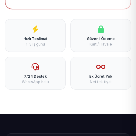
Hızlı Teslimat
Güvenli Ödeme
1-3 iş günü
Kart / Havale
7/24 Destek
Ek Ücret Yok
WhatsApp hattı
Net tek fiyat