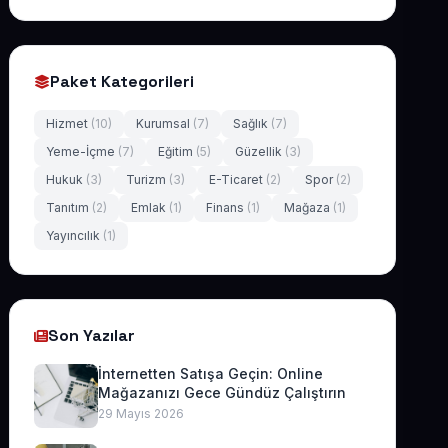
Paket Kategorileri
Hizmet
(10)
Kurumsal
(7)
Sağlık
(7)
Yeme-İçme
(7)
Eğitim
(5)
Güzellik
(3)
Hukuk
(3)
Turizm
(3)
E-Ticaret
(2)
Spor
(2)
Tanıtım
(2)
Emlak
(1)
Finans
(1)
Mağaza
(1)
Yayıncılık
(1)
Son Yazılar
İnternetten Satışa Geçin: Online
Mağazanızı Gece Gündüz Çalıştırın
29 Mayıs 2026