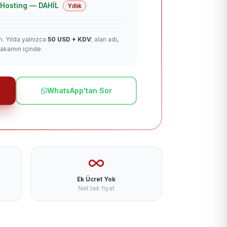
 + Hosting — DAHİL
Yıllık
m. Yılda yalnızca
50 USD + KDV
; alan adı,
rakamın içinde.
WhatsApp'tan Sor
Ek Ücret Yok
Net tek fiyat