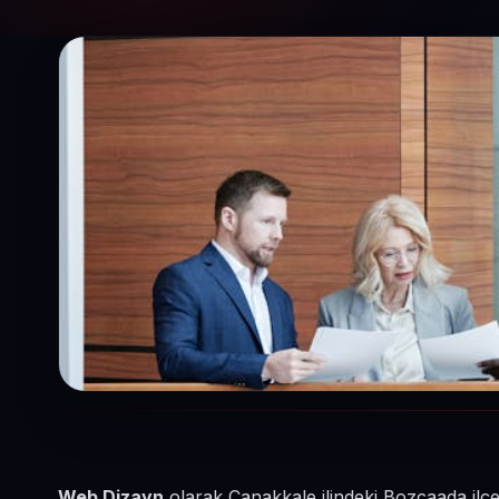
Web Dizayn
olarak Çanakkale ilindeki Bozcaada ilç