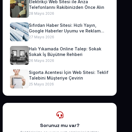
Elektrikçi Web Sitesi ile Arıza
Telefonlarını Rakibinizden Önce Alın
28 Mayıs 2026
Sıfırdan Haber Sitesi: Hızlı Yayın,
Google Haberler Uyumu ve Reklam
Geliri
27 Mayıs 2026
Halı Yıkamada Online Talep: Sokak
Sokak İş Büyütme Rehberi
26 Mayıs 2026
Sigorta Acentesi İçin Web Sitesi: Teklif
Talebini Müşteriye Çevirin
25 Mayıs 2026
Sorunuz mu var?