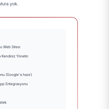
atura yok.
u Web Sitesi
 Kendiniz Yönetin
nu (Google'a hazır)
pp Entegrasyonu
estek