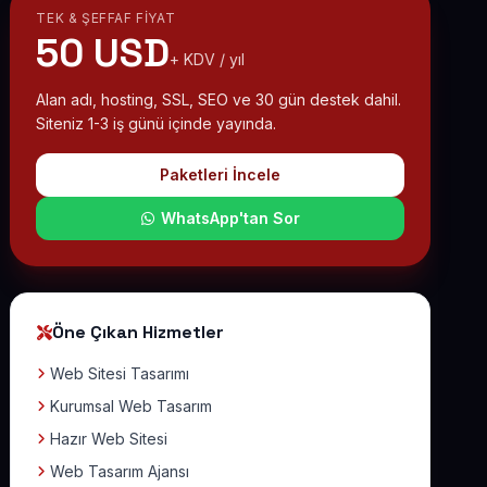
TEK & ŞEFFAF FIYAT
50 USD
+ KDV / yıl
Alan adı, hosting, SSL, SEO ve 30 gün destek dahil.
Siteniz 1-3 iş günü içinde yayında.
Paketleri İncele
WhatsApp'tan Sor
Öne Çıkan Hizmetler
Web Sitesi Tasarımı
Kurumsal Web Tasarım
Hazır Web Sitesi
Web Tasarım Ajansı