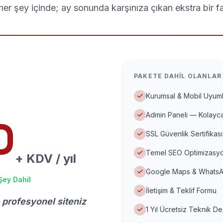
er şey içinde; ay sonunda karşınıza çıkan ekstra bir f
PAKETE DAHIL OLANLAR
Kurumsal & Mobil Uyuml
Admin Paneli — Kolayca
D
SSL Güvenlik Sertifikası
Temel SEO Optimizasyo
+ KDV / yıl
Google Maps & WhatsA
Şey Dahil
İletişim & Teklif Formu
 profesyonel siteniz
1 Yıl Ücretsiz Teknik D