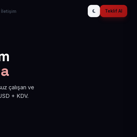
Teklif Al
İletişim
ım
da
uz çalışan ve
 USD + KDV.