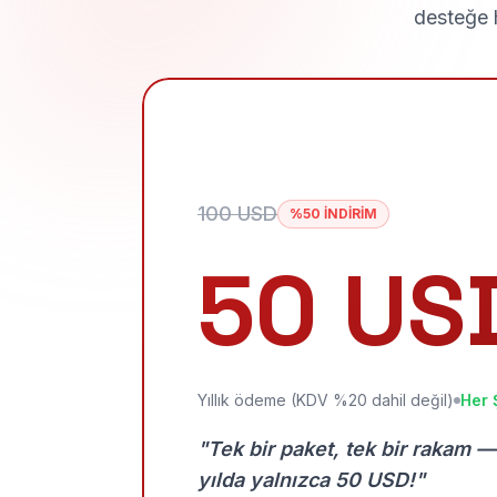
desteğe h
100 USD
%50 İNDİRİM
50 US
Yıllık ödeme (KDV %20 dahil değil)
Her 
"Tek bir paket, tek bir rakam —
yılda yalnızca 50 USD!"