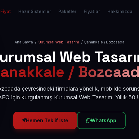
Fiyat
Hazır Sistemler
Paketler
Fiyatlar
Hakkımızda
Ana Sayfa
/
Kurumsal Web Tasarım
/
Çanakkale / Bozcaada
urumsal Web Tasar
anakkale / Bozcaa
zcaada çevresindeki firmalara yönelik, mobilde soruns
AEO için kurgulanmış Kurumsal Web Tasarım. Yıllık 50
Hemen Teklif İste
WhatsApp