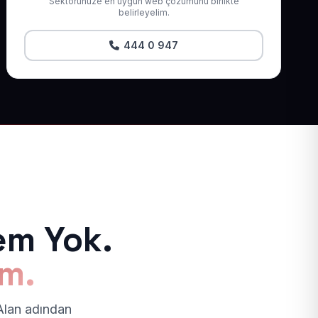
Sektörünüze en uygun web çözümünü birlikte
belirleyelim.
444 0 947
em Yok.
ım.
 Alan adından