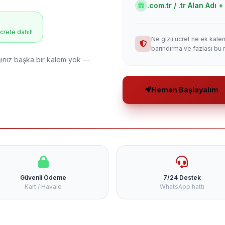
.com.tr / .tr Alan Adı
ücrete dahil!
Ne gizli ücret ne ek kale
barındırma ve fazlası bu 
niz başka bir kalem yok —
Hemen Başlayalım
Güvenli Ödeme
7/24 Destek
Kart / Havale
WhatsApp hattı