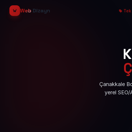
Web
Dizayn
Tek 
K
Ç
Çanakkale Bo
yerel SEO/