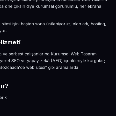
yada öne çıksın diye kurumsal görünümlü, her ekrana
itesi işini baştan sona üstleniyoruz; alan adı, hosting,
yor.
Hizmeti
na ve serbest çalışanlarına Kurumsal Web Tasarım
yerel SEO ve yapay zekâ (AEO) içerikleriyle kurgular;
ozcaada'de web sitesi” gibi aramalarda
ır?
erik