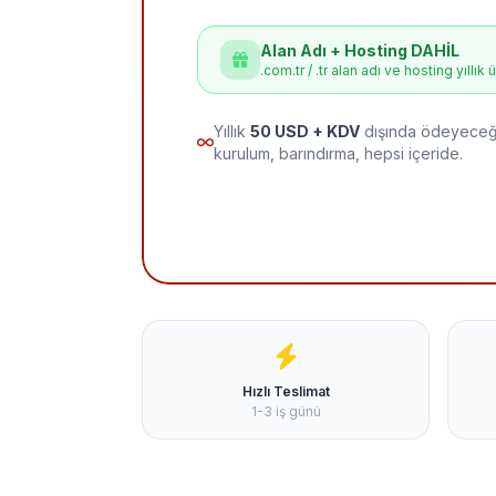
Alan Adı + Hosting DAHİL
.com.tr / .tr alan adı ve hosting yıllık 
Yıllık
50 USD + KDV
dışında ödeyeceği
kurulum, barındırma, hepsi içeride.
Hızlı Teslimat
1-3 iş günü