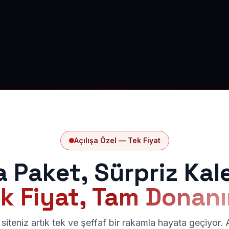
Açılışa Özel — Tek Fiyat
a Paket, Sürpriz Kal
k Fiyat, Tam Donan
siteniz artık tek ve şeffaf bir rakamla hayata geçiyor.