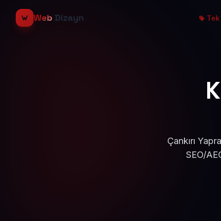
Web
Dizayn
Tek 
K
Çankırı Yapra
SEO/AEO 