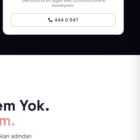
Sektörünüze en uygun web çözümünü birlikte
belirleyelim.
444 0 947
em Yok.
ım.
 Alan adından