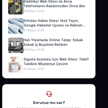
Elektrikçi Web Sitesi ile Arıza
Telefonlarını Rakibinizden Önce Alın
28 Mayıs 2026
Sıfırdan Haber Sitesi: Hızlı Yayın,
Google Haberler Uyumu ve Reklam
Geliri
27 Mayıs 2026
Halı Yıkamada Online Talep: Sokak
Sokak İş Büyütme Rehberi
26 Mayıs 2026
Sigorta Acentesi İçin Web Sitesi: Teklif
Talebini Müşteriye Çevirin
25 Mayıs 2026
Sorunuz mu var?