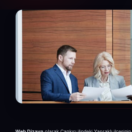
Web Dizayn
olarak Çankırı ilindeki Yapraklı ilçesi