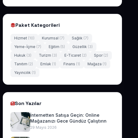
Paket Kategorileri
Hizmet
(10)
Kurumsal
(7)
Sağlık
(7)
Yeme-İçme
(7)
Eğitim
(5)
Güzellik
(3)
Hukuk
(3)
Turizm
(3)
E-Ticaret
(2)
Spor
(2)
Tanıtım
(2)
Emlak
(1)
Finans
(1)
Mağaza
(1)
Yayıncılık
(1)
Son Yazılar
İnternetten Satışa Geçin: Online
Mağazanızı Gece Gündüz Çalıştırın
29 Mayıs 2026