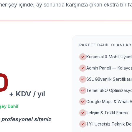
er şey içinde; ay sonunda karşınıza çıkan ekstra bir f
PAKETE DAHIL OLANLAR
Kurumsal & Mobil Uyuml
Admin Paneli — Kolayca
D
SSL Güvenlik Sertifikası
Temel SEO Optimizasyo
+ KDV / yıl
Google Maps & WhatsA
Şey Dahil
İletişim & Teklif Formu
 profesyonel siteniz
1 Yıl Ücretsiz Teknik D