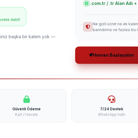
.com.tr / .tr Alan Adı
ücrete dahil!
Ne gizli ücret ne ek kale
barındırma ve fazlası bu 
niz başka bir kalem yok —
Hemen Başlayalım
Güvenli Ödeme
7/24 Destek
Kart / Havale
WhatsApp hattı