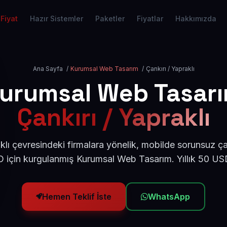
Fiyat
Hazır Sistemler
Paketler
Fiyatlar
Hakkımızda
Ana Sayfa
/
Kurumsal Web Tasarım
/
Çankırı / Yapraklı
urumsal Web Tasar
Çankırı / Yapraklı
klı çevresindeki firmalara yönelik, mobilde sorunsuz ça
için kurgulanmış Kurumsal Web Tasarım. Yıllık 50 U
Hemen Teklif İste
WhatsApp