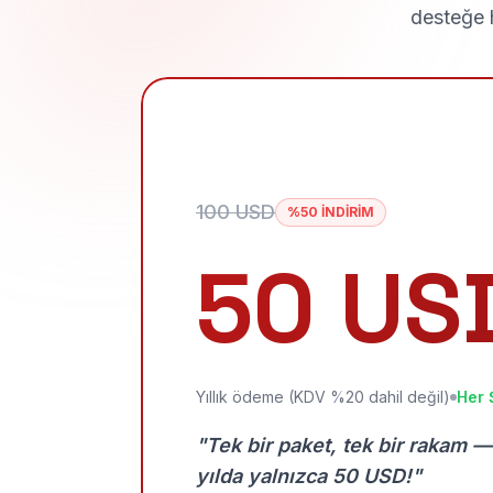
desteğe h
100 USD
%50 İNDİRİM
50 US
Yıllık ödeme (KDV %20 dahil değil)
Her 
"Tek bir paket, tek bir rakam —
yılda yalnızca 50 USD!"