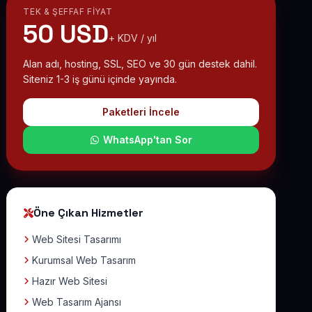
TEK & ŞEFFAF FIYAT
50 USD
+ KDV / yıl
Alan adı, hosting, SSL, SEO ve 30 gün destek dahil.
Siteniz 1-3 iş günü içinde yayında.
Paketleri İncele
WhatsApp'tan Sor
Öne Çıkan Hizmetler
Web Sitesi Tasarımı
Kurumsal Web Tasarım
Hazır Web Sitesi
Web Tasarım Ajansı