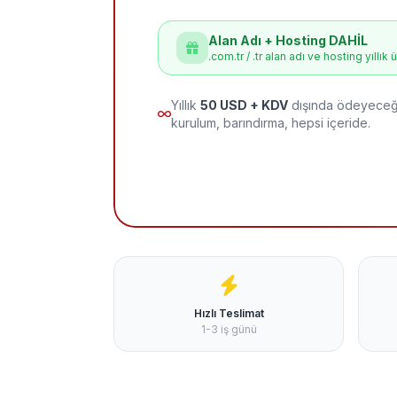
Alan Adı + Hosting DAHİL
.com.tr / .tr alan adı ve hosting yıllık 
Yıllık
50 USD + KDV
dışında ödeyeceği
kurulum, barındırma, hepsi içeride.
Hızlı Teslimat
1-3 iş günü