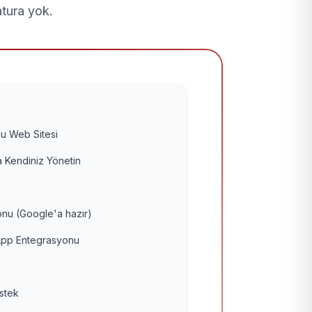
atura yok.
u Web Sitesi
 Kendiniz Yönetin
nu (Google'a hazır)
pp Entegrasyonu
estek