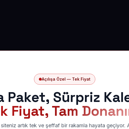
Açılışa Özel — Tek Fiyat
a Paket, Sürpriz Kal
k Fiyat, Tam Donan
siteniz artık tek ve şeffaf bir rakamla hayata geçiyor.