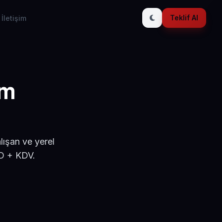
Teklif Al
İletişim
ım
lışan ve yerel
SD + KDV.