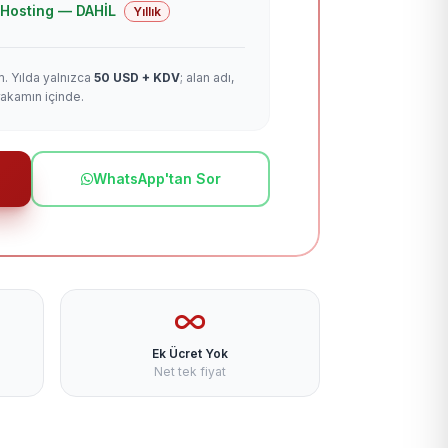
 + Hosting — DAHİL
Yıllık
m. Yılda yalnızca
50 USD + KDV
; alan adı,
rakamın içinde.
WhatsApp'tan Sor
Ek Ücret Yok
Net tek fiyat