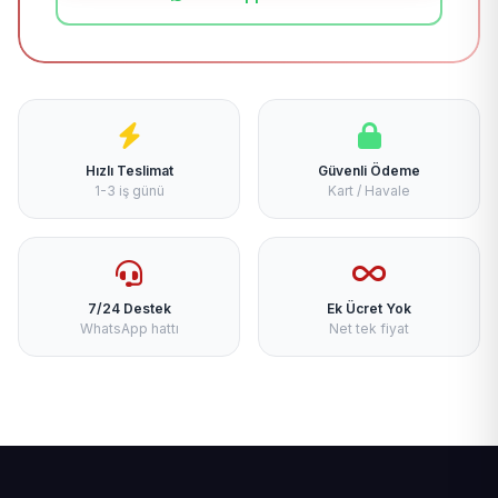
Hızlı Teslimat
Güvenli Ödeme
1-3 iş günü
Kart / Havale
7/24 Destek
Ek Ücret Yok
WhatsApp hattı
Net tek fiyat