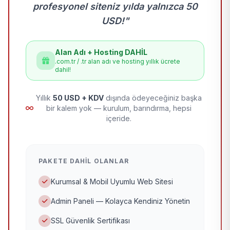
profesyonel siteniz yılda yalnızca 50
USD!"
Alan Adı + Hosting DAHİL
.com.tr / .tr alan adı ve hosting yıllık ücrete
dahil!
Yıllık
50 USD + KDV
dışında ödeyeceğiniz başka
bir kalem yok — kurulum, barındırma, hepsi
içeride.
PAKETE DAHIL OLANLAR
Kurumsal & Mobil Uyumlu Web Sitesi
Admin Paneli — Kolayca Kendiniz Yönetin
SSL Güvenlik Sertifikası