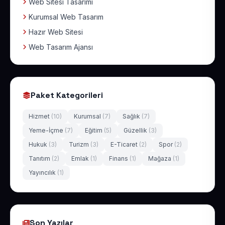
Web Sitesi Tasarımı
Kurumsal Web Tasarım
Hazır Web Sitesi
Web Tasarım Ajansı
Paket Kategorileri
Hizmet
(10)
Kurumsal
(7)
Sağlık
(7)
Yeme-İçme
(7)
Eğitim
(5)
Güzellik
(3)
Hukuk
(3)
Turizm
(3)
E-Ticaret
(2)
Spor
(2)
Tanıtım
(2)
Emlak
(1)
Finans
(1)
Mağaza
(1)
Yayıncılık
(1)
Son Yazılar