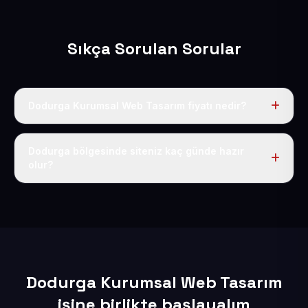
Sıkça Sorulan Sorular
Dodurga Kurumsal Web Tasarım fiyatı nedir?
Tek fiyat uygulanır: yıllık 50 USD + KDV. Bu bedele alan
adı, hosting, SSL ve temel SEO da dahildir.
Dodurga bölgesinde siteniz kaç günde hazır
olur?
İçerikleriniz elimize geçtikten sonra siteniz 1-3 iş günü
içerisinde yayına alınır.
Dodurga Kurumsal Web Tasarım
işine birlikte başlayalım