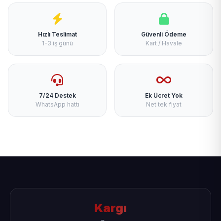
Hızlı Teslimat
Güvenli Ödeme
1-3 iş günü
Kart / Havale
7/24 Destek
Ek Ücret Yok
WhatsApp hattı
Net tek fiyat
Kargı