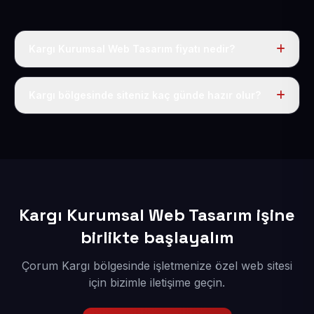
Kargı Kurumsal Web Tasarım fiyatı nedir?
Tek fiyat uygulanır: yıllık 50 USD + KDV. Bu bedele alan
adı, hosting, SSL ve temel SEO da dahildir.
Kargı bölgesinde siteniz kaç günde hazır olur?
İçerikleriniz elimize geçtikten sonra siteniz 1-3 iş günü
içerisinde yayına alınır.
Kargı Kurumsal Web Tasarım işine
birlikte başlayalım
Çorum Kargı bölgesinde işletmenize özel web sitesi
için bizimle iletişime geçin.