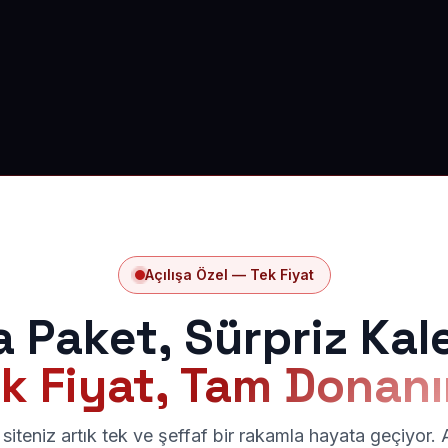
Açılışa Özel — Tek Fiyat
a Paket, Sürpriz Kal
k Fiyat, Tam Donan
siteniz artık tek ve şeffaf bir rakamla hayata geçiyor.