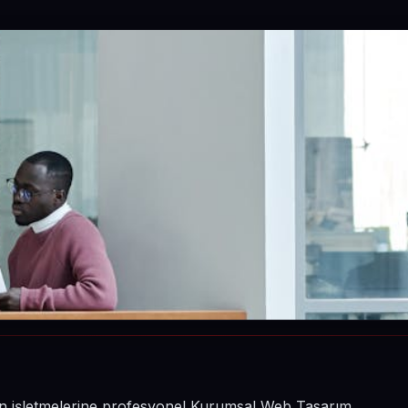
in işletmelerine profesyonel Kurumsal Web Tasarım