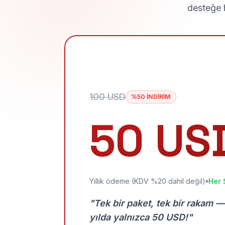
desteğe h
100 USD
%50 İNDİRİM
50 US
Yıllık ödeme (KDV %20 dahil değil)
Her 
"Tek bir paket, tek bir rakam —
yılda yalnızca 50 USD!"