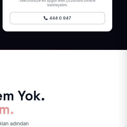
Sektörünüze en uygun web çözümünü birlikte
belirleyelim.
444 0 947
em Yok.
ım.
 Alan adından