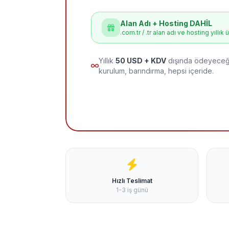
Alan Adı + Hosting DAHİL
.com.tr / .tr alan adı ve hosting yıllık 
Yıllık
50 USD + KDV
dışında ödeyeceği
kurulum, barındırma, hepsi içeride.
Hızlı Teslimat
1-3 iş günü