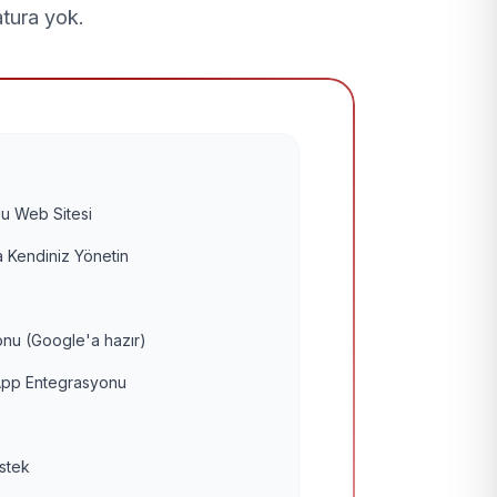
atura yok.
u Web Sitesi
 Kendiniz Yönetin
nu (Google'a hazır)
pp Entegrasyonu
estek