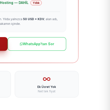
 + Hosting — DAHİL
Yıllık
m. Yılda yalnızca
50 USD + KDV
; alan adı,
rakamın içinde.
WhatsApp'tan Sor
Ek Ücret Yok
Net tek fiyat