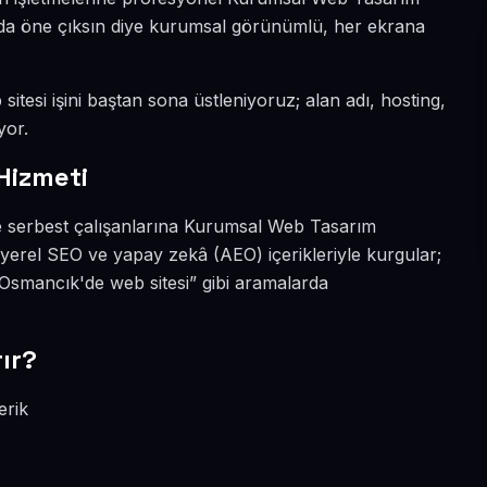
yada öne çıksın diye kurumsal görünümlü, her ekrana
itesi işini baştan sona üstleniyoruz; alan adı, hosting,
yor.
Hizmeti
e serbest çalışanlarına Kurumsal Web Tasarım
yerel SEO ve yapay zekâ (AEO) içerikleriyle kurgular;
smancık'de web sitesi” gibi aramalarda
ır?
erik