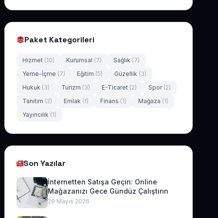
Paket Kategorileri
Hizmet
(10)
Kurumsal
(7)
Sağlık
(7)
Yeme-İçme
(7)
Eğitim
(5)
Güzellik
(3)
Hukuk
(3)
Turizm
(3)
E-Ticaret
(2)
Spor
(2)
Tanıtım
(2)
Emlak
(1)
Finans
(1)
Mağaza
(1)
Yayıncılık
(1)
Son Yazılar
İnternetten Satışa Geçin: Online
Mağazanızı Gece Gündüz Çalıştırın
29 Mayıs 2026