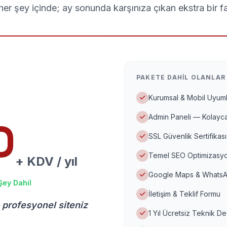
er şey içinde; ay sonunda karşınıza çıkan ekstra bir f
PAKETE DAHIL OLANLAR
Kurumsal & Mobil Uyuml
Admin Paneli — Kolayca
D
SSL Güvenlik Sertifikası
Temel SEO Optimizasyo
+ KDV / yıl
Google Maps & WhatsA
Şey Dahil
İletişim & Teklif Formu
 profesyonel siteniz
1 Yıl Ücretsiz Teknik D