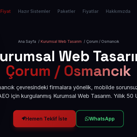
Fiyat
Hazır Sistemler
Paketler
Fiyatlar
Hakkımızda
Ana Sayfa
/
Kurumsal Web Tasarım
/
Çorum / Osmancık
urumsal Web Tasar
Çorum / Osmancık
ncık çevresindeki firmalara yönelik, mobilde sorunsuz
AEO için kurgulanmış Kurumsal Web Tasarım. Yıllık 50
Hemen Teklif İste
WhatsApp