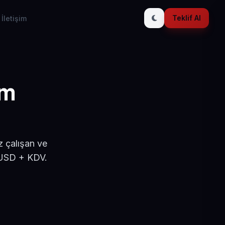
Teklif Al
İletişim
ım
 çalışan ve
 USD + KDV.