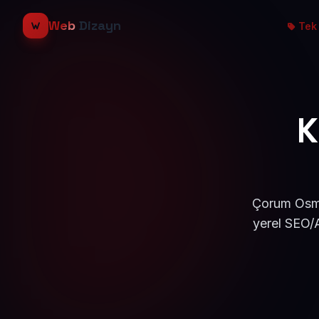
Web
Dizayn
Tek 
K
Çorum Osma
yerel SEO/