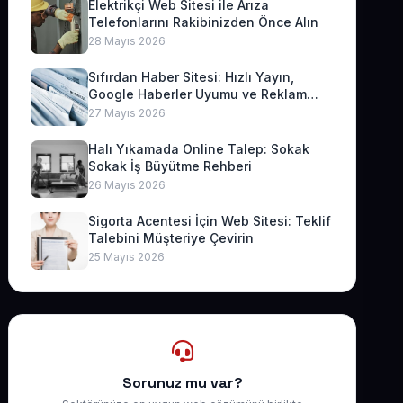
Elektrikçi Web Sitesi ile Arıza
Telefonlarını Rakibinizden Önce Alın
28 Mayıs 2026
Sıfırdan Haber Sitesi: Hızlı Yayın,
Google Haberler Uyumu ve Reklam
Geliri
27 Mayıs 2026
Halı Yıkamada Online Talep: Sokak
Sokak İş Büyütme Rehberi
26 Mayıs 2026
Sigorta Acentesi İçin Web Sitesi: Teklif
Talebini Müşteriye Çevirin
25 Mayıs 2026
Sorunuz mu var?