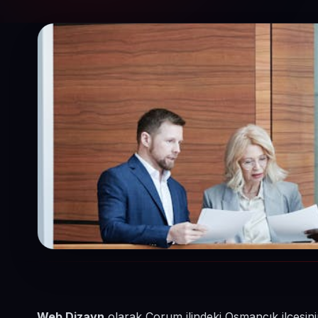
Web Dizayn
olarak Çorum ilindeki Osmancık ilçesin