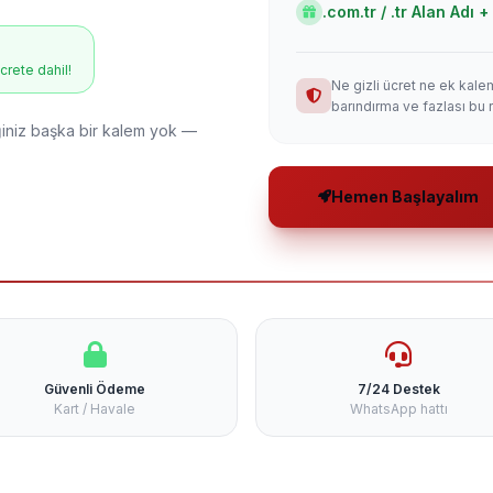
.com.tr / .tr Alan Adı
ücrete dahil!
Ne gizli ücret ne ek kale
barındırma ve fazlası bu 
niz başka bir kalem yok —
Hemen Başlayalım
Güvenli Ödeme
7/24 Destek
Kart / Havale
WhatsApp hattı