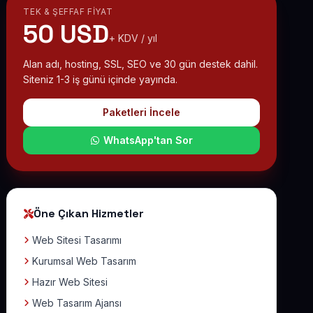
TEK & ŞEFFAF FIYAT
50 USD
+ KDV / yıl
Alan adı, hosting, SSL, SEO ve 30 gün destek dahil.
Siteniz 1-3 iş günü içinde yayında.
Paketleri İncele
WhatsApp'tan Sor
Öne Çıkan Hizmetler
Web Sitesi Tasarımı
Kurumsal Web Tasarım
Hazır Web Sitesi
Web Tasarım Ajansı