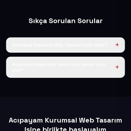
Sıkça Sorulan Sorular
Acıpayam Kurumsal Web Tasarım fiyatı nedir?
Tek fiyat uygulanır: yıllık 50 USD + KDV. Bu bedele alan
adı, hosting, SSL ve temel SEO da dahildir.
Acıpayam bölgesinde siteniz kaç günde hazır
olur?
İçerikleriniz elimize geçtikten sonra siteniz 1-3 iş günü
içerisinde yayına alınır.
Acıpayam Kurumsal Web Tasarım
işine birlikte başlayalım