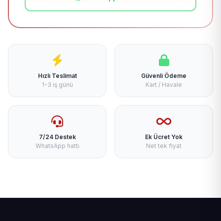
Hızlı Teslimat
Güvenli Ödeme
1-3 iş günü
Kart / Havale
7/24 Destek
Ek Ücret Yok
WhatsApp hattı
Net tek fiyat