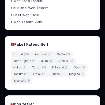
Web Sitesi Tasarımı
Kurumsal Web Tasarım
Hazır Web Sitesi
Web Tasarım Ajansı
Paket Kategorileri
Hizmet
(10)
Kurumsal
(7)
Sağlık
(7)
Yeme-İçme
(7)
Eğitim
(5)
Güzellik
(3)
Hukuk
(3)
Turizm
(3)
E-Ticaret
(2)
Spor
(2)
Tanıtım
(2)
Emlak
(1)
Finans
(1)
Mağaza
(1)
Yayıncılık
(1)
Son Yazılar