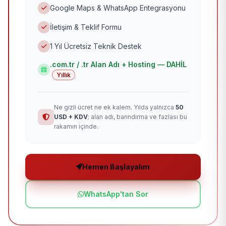
Google Maps & WhatsApp Entegrasyonu
İletişim & Teklif Formu
1 Yıl Ücretsiz Teknik Destek
.com.tr / .tr Alan Adı + Hosting — DAHİL
Yıllık
Ne gizli ücret ne ek kalem. Yılda yalnızca
50
USD + KDV
; alan adı, barındırma ve fazlası bu
rakamın içinde.
Hemen Başlayalım
WhatsApp'tan Sor