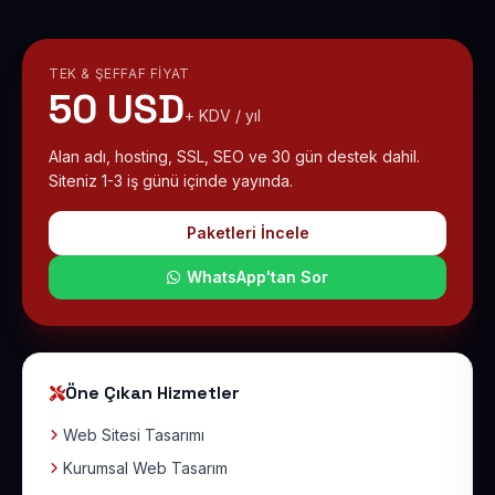
TEK & ŞEFFAF FIYAT
50 USD
+ KDV / yıl
Alan adı, hosting, SSL, SEO ve 30 gün destek dahil.
Siteniz 1-3 iş günü içinde yayında.
Paketleri İncele
WhatsApp'tan Sor
Öne Çıkan Hizmetler
Web Sitesi Tasarımı
Kurumsal Web Tasarım