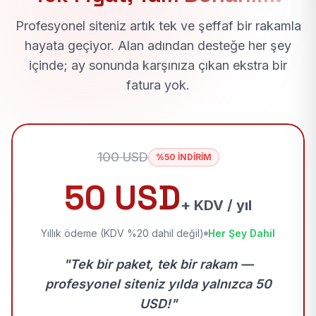
Profesyonel siteniz artık tek ve şeffaf bir rakamla
hayata geçiyor. Alan adından desteğe her şey
içinde; ay sonunda karşınıza çıkan ekstra bir
fatura yok.
100 USD
%50 İNDİRİM
50 USD
+ KDV / yıl
Yıllık ödeme (KDV %20 dahil değil)
Her Şey Dahil
"Tek bir paket, tek bir rakam —
profesyonel siteniz yılda yalnızca 50
USD!"