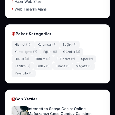
Hazır Web Sitesi
Web Tasarım Ajansı
Paket Kategorileri
Hizmet
(10)
Kurumsal
(7)
Sağlık
(7)
Yeme-İçme
(7)
Eğitim
(5)
Güzellik
(3)
Hukuk
(3)
Turizm
(3)
E-Ticaret
(2)
Spor
(2)
Tanıtım
(2)
Emlak
(1)
Finans
(1)
Mağaza
(1)
Yayıncılık
(1)
Son Yazılar
İnternetten Satışa Geçin: Online
Mağazanızı Gece Gündüz Çalıştırın