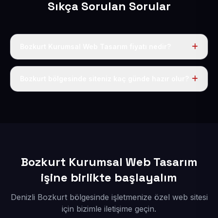
Sıkça Sorulan Sorular
Bozkurt Kurumsal Web Tasarım fiyatı nedir?
Tek fiyat uygulanır: yıllık 50 USD + KDV. Bu bedele alan
adı, hosting, SSL ve temel SEO da dahildir.
Bozkurt bölgesinde siteniz kaç günde hazır olur?
İçerikleriniz elimize geçtikten sonra siteniz 1-3 iş günü
içerisinde yayına alınır.
Bozkurt Kurumsal Web Tasarım
işine birlikte başlayalım
Denizli Bozkurt bölgesinde işletmenize özel web sitesi
için bizimle iletişime geçin.