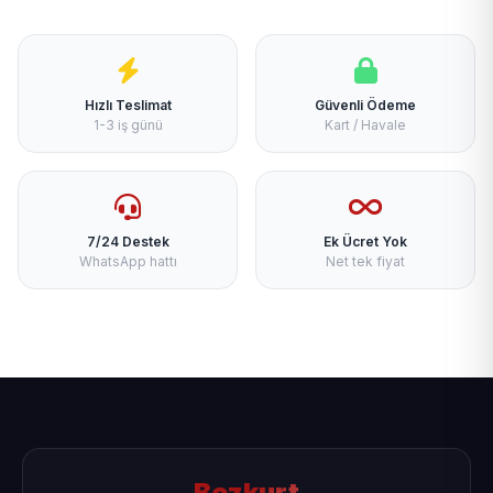
Hızlı Teslimat
Güvenli Ödeme
1-3 iş günü
Kart / Havale
7/24 Destek
Ek Ücret Yok
WhatsApp hattı
Net tek fiyat
Bozkurt