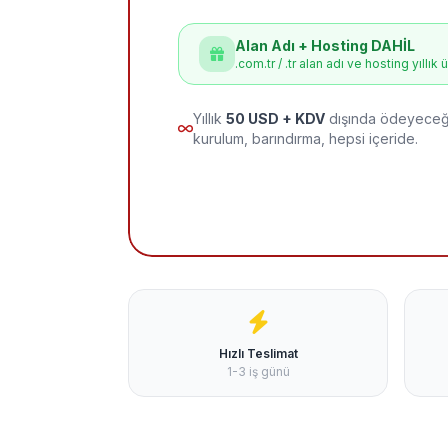
Alan Adı + Hosting DAHİL
.com.tr / .tr alan adı ve hosting yıllık 
Yıllık
50 USD + KDV
dışında ödeyeceği
kurulum, barındırma, hepsi içeride.
Hızlı Teslimat
1-3 iş günü