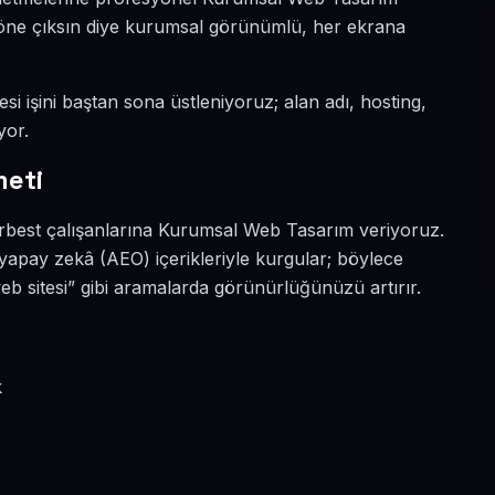
a öne çıksın diye kurumsal görünümlü, her ekrana
si işini baştan sona üstleniyoruz; alan adı, hosting,
yor.
meti
erbest çalışanlarına Kurumsal Web Tasarım veriyoruz.
yapay zekâ (AEO) içerikleriyle kurgular; böylece
sitesi” gibi aramalarda görünürlüğünüzü artırır.
k