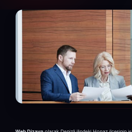
Web Dizayn
olarak Denizli ilindeki Honaz ilçesinin