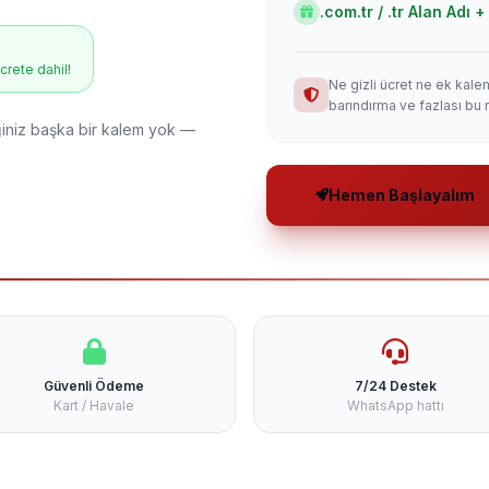
.com.tr / .tr Alan Adı
ücrete dahil!
Ne gizli ücret ne ek kale
barındırma ve fazlası bu 
niz başka bir kalem yok —
Hemen Başlayalım
Güvenli Ödeme
7/24 Destek
Kart / Havale
WhatsApp hattı