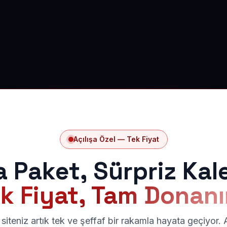
Açılışa Özel — Tek Fiyat
a Paket, Sürpriz Kal
k Fiyat, Tam Donan
siteniz artık tek ve şeffaf bir rakamla hayata geçiyor.