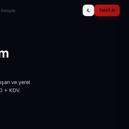
Teklif Al
İletişim
ım
ışan ve yerel
SD + KDV.