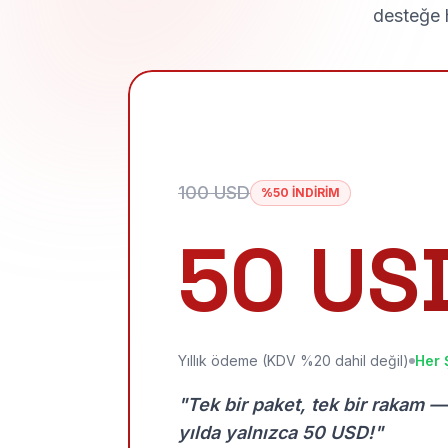
desteğe h
100 USD
%50 İNDİRİM
50 US
Yıllık ödeme (KDV %20 dahil değil)
Her 
"Tek bir paket, tek bir rakam —
yılda yalnızca 50 USD!"