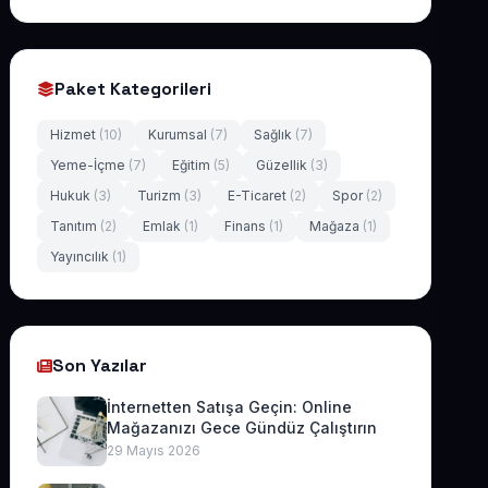
Paket Kategorileri
Hizmet
(10)
Kurumsal
(7)
Sağlık
(7)
Yeme-İçme
(7)
Eğitim
(5)
Güzellik
(3)
Hukuk
(3)
Turizm
(3)
E-Ticaret
(2)
Spor
(2)
Tanıtım
(2)
Emlak
(1)
Finans
(1)
Mağaza
(1)
Yayıncılık
(1)
Son Yazılar
İnternetten Satışa Geçin: Online
Mağazanızı Gece Gündüz Çalıştırın
29 Mayıs 2026