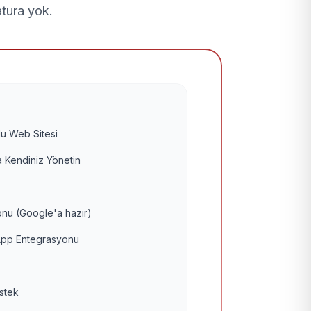
atura yok.
u Web Sitesi
 Kendiniz Yönetin
nu (Google'a hazır)
pp Entegrasyonu
estek