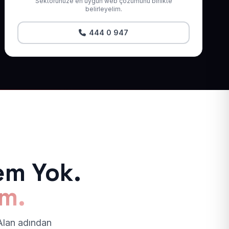
Sektörünüze en uygun web çözümünü birlikte
belirleyelim.
444 0 947
em Yok.
ım.
 Alan adından