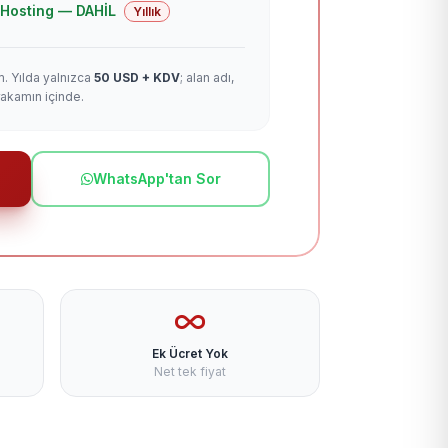
 + Hosting — DAHİL
Yıllık
m. Yılda yalnızca
50 USD + KDV
; alan adı,
rakamın içinde.
WhatsApp'tan Sor
Ek Ücret Yok
Net tek fiyat