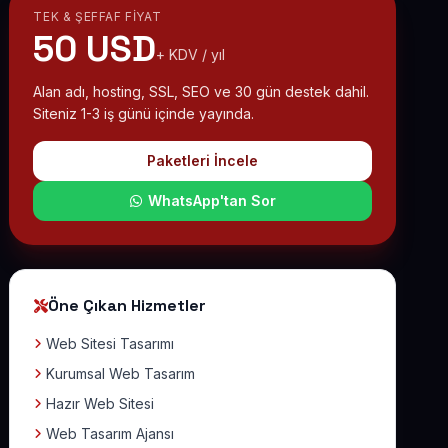
TEK & ŞEFFAF FIYAT
50 USD
+ KDV / yıl
Alan adı, hosting, SSL, SEO ve 30 gün destek dahil.
Siteniz 1-3 iş günü içinde yayında.
Paketleri İncele
WhatsApp'tan Sor
Öne Çıkan Hizmetler
Web Sitesi Tasarımı
Kurumsal Web Tasarım
Hazır Web Sitesi
Web Tasarım Ajansı