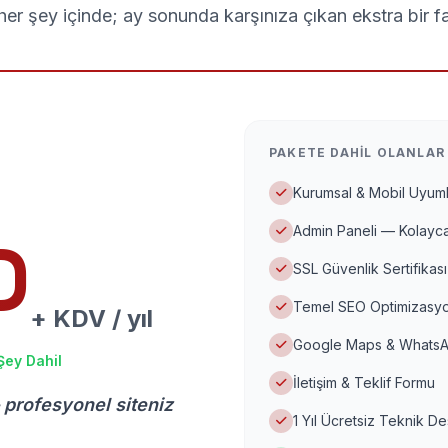
er şey içinde; ay sonunda karşınıza çıkan ekstra bir f
PAKETE DAHIL OLANLAR
Kurumsal & Mobil Uyuml
Admin Paneli — Kolayca
D
SSL Güvenlik Sertifikası
Temel SEO Optimizasyo
+ KDV / yıl
Google Maps & WhatsA
Şey Dahil
İletişim & Teklif Formu
 profesyonel siteniz
1 Yıl Ücretsiz Teknik D