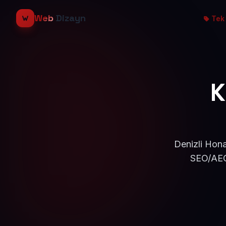
Web
Dizayn
Tek 
K
Denizli Hona
SEO/AEO 