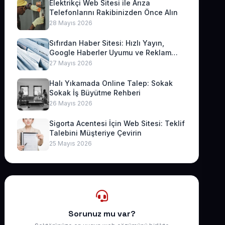
Elektrikçi Web Sitesi ile Arıza
Telefonlarını Rakibinizden Önce Alın
28 Mayıs 2026
Sıfırdan Haber Sitesi: Hızlı Yayın,
Google Haberler Uyumu ve Reklam
Geliri
27 Mayıs 2026
Halı Yıkamada Online Talep: Sokak
Sokak İş Büyütme Rehberi
26 Mayıs 2026
Sigorta Acentesi İçin Web Sitesi: Teklif
Talebini Müşteriye Çevirin
25 Mayıs 2026
Sorunuz mu var?