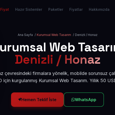
Fiyat
Hazır Sistemler
Paketler
Fiyatlar
Hakkımızda
Ana Sayfa
/
Kurumsal Web Tasarım
/
Denizli / Honaz
urumsal Web Tasar
Denizli / Honaz
z çevresindeki firmalara yönelik, mobilde sorunsuz çal
için kurgulanmış Kurumsal Web Tasarım. Yıllık 50 U
Hemen Teklif İste
WhatsApp