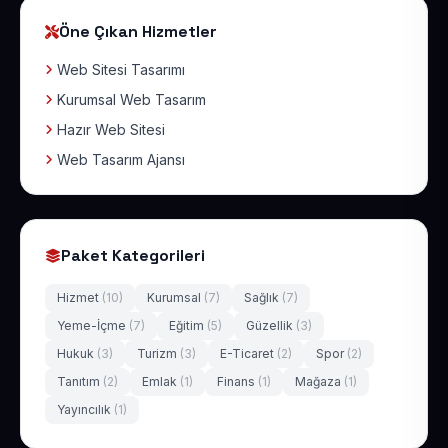
Öne Çıkan Hizmetler
Web Sitesi Tasarımı
Kurumsal Web Tasarım
Hazır Web Sitesi
Web Tasarım Ajansı
Paket Kategorileri
Hizmet
(10)
Kurumsal
(7)
Sağlık
(7)
Yeme-İçme
(7)
Eğitim
(5)
Güzellik
(3)
Hukuk
(3)
Turizm
(3)
E-Ticaret
(2)
Spor
(2)
Tanıtım
(2)
Emlak
(1)
Finans
(1)
Mağaza
(1)
Yayıncılık
(1)