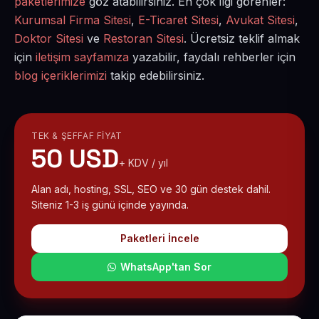
paketlerimize
göz atabilirsiniz. En çok ilgi görenler:
Kurumsal Firma Sitesi
,
E-Ticaret Sitesi
,
Avukat Sitesi
,
Doktor Sitesi
ve
Restoran Sitesi
. Ücretsiz teklif almak
için
iletişim sayfamıza
yazabilir, faydalı rehberler için
blog içeriklerimizi
takip edebilirsiniz.
TEK & ŞEFFAF FIYAT
50 USD
+ KDV / yıl
Alan adı, hosting, SSL, SEO ve 30 gün destek dahil.
Siteniz 1-3 iş günü içinde yayında.
Paketleri İncele
WhatsApp'tan Sor