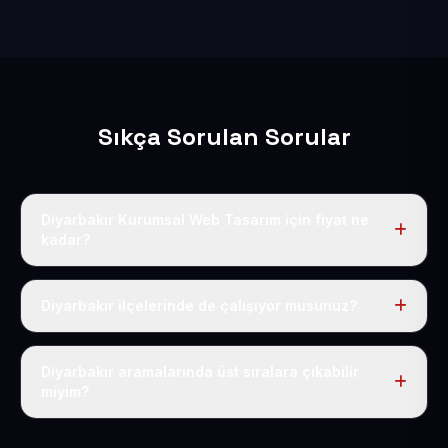
Sıkça Sorulan Sorular
Diyarbakır Kurumsal Web Tasarım için fiyat ne
kadar?
Diyarbakır dahil Türkiye’nin her yerinde geçerli yıllık
tek fiyatımız 50 USD + KDV’dir. Alan adı, hosting, SSL ve
Diyarbakır ilçelerinde de çalışıyor musunuz?
temel SEO bu fiyatın içindedir.
Elbette; Diyarbakır iline bağlı bütün ilçelere uzaktan ve
eksiksiz şekilde hizmet sunuyoruz.
Diyarbakır aramalarında üst sıralara çıkabilir
miyim?
Sitenizi Diyarbakır odaklı yerel SEO ve AEO içerikleriyle