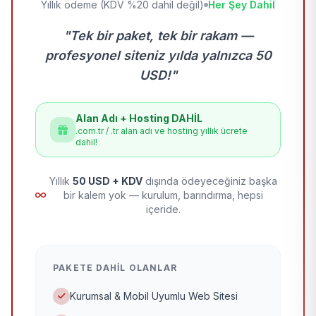
Yıllık ödeme (KDV %20 dahil değil)
Her Şey Dahil
"Tek bir paket, tek bir rakam —
profesyonel siteniz yılda yalnızca 50
USD!"
Alan Adı + Hosting DAHİL
.com.tr / .tr alan adı ve hosting yıllık ücrete
dahil!
Yıllık
50 USD + KDV
dışında ödeyeceğiniz başka
bir kalem yok — kurulum, barındırma, hepsi
içeride.
PAKETE DAHIL OLANLAR
Kurumsal & Mobil Uyumlu Web Sitesi