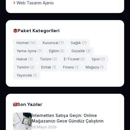
Web Tasarım Ajansı
Paket Kategorileri
Hizmet
(10)
Kurumsal
(7)
Sağlık
(7)
Yeme-İçme
(7)
Eğitim
(5)
Güzellik
(3)
Hukuk
(3)
Turizm
(3)
E-Ticaret
(2)
Spor
(2)
Tanıtım
(2)
Emlak
(1)
Finans
(1)
Mağaza
(1)
Yayıncılık
(1)
Son Yazılar
İnternetten Satışa Geçin: Online
Mağazanızı Gece Gündüz Çalıştırın
29 Mayıs 2026