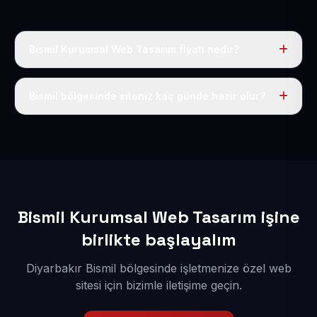
Bismil Kurumsal Web Tasarım fiyatı nedir?
Tek fiyat uygulanır: yıllık 50 USD + KDV. Bu bedele alan
adı, hosting, SSL ve temel SEO da dahildir.
Bismil bölgesinde siteniz kaç günde hazır olur?
İçerikleriniz elimize geçtikten sonra siteniz 1-3 iş günü
içerisinde yayına alınır.
Bismil Kurumsal Web Tasarım işine
birlikte başlayalım
Diyarbakır Bismil bölgesinde işletmenize özel web
sitesi için bizimle iletişime geçin.