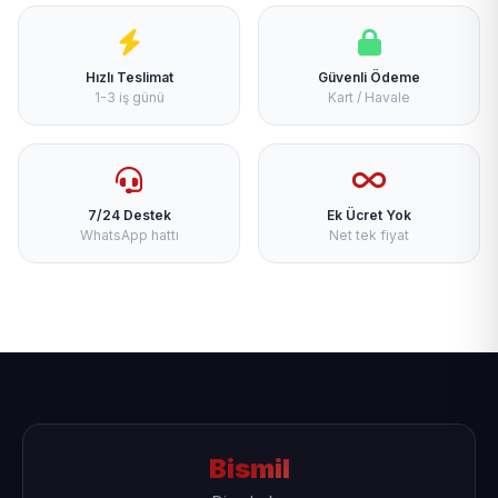
Hızlı Teslimat
Güvenli Ödeme
1-3 iş günü
Kart / Havale
7/24 Destek
Ek Ücret Yok
WhatsApp hattı
Net tek fiyat
Bismil