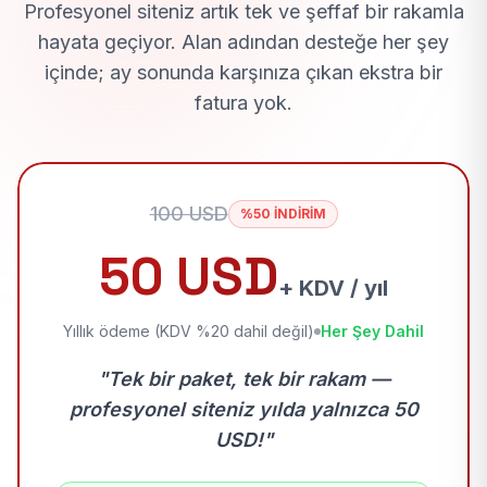
Profesyonel siteniz artık tek ve şeffaf bir rakamla
hayata geçiyor. Alan adından desteğe her şey
içinde; ay sonunda karşınıza çıkan ekstra bir
fatura yok.
100 USD
%50 İNDİRİM
50 USD
+ KDV / yıl
Yıllık ödeme (KDV %20 dahil değil)
Her Şey Dahil
"Tek bir paket, tek bir rakam —
profesyonel siteniz yılda yalnızca 50
USD!"