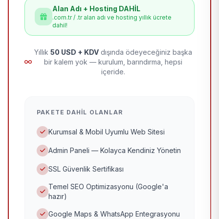
Alan Adı + Hosting DAHİL
.com.tr / .tr alan adı ve hosting yıllık ücrete
dahil!
Yıllık
50 USD + KDV
dışında ödeyeceğiniz başka
bir kalem yok — kurulum, barındırma, hepsi
içeride.
PAKETE DAHIL OLANLAR
Kurumsal & Mobil Uyumlu Web Sitesi
Admin Paneli — Kolayca Kendiniz Yönetin
SSL Güvenlik Sertifikası
Temel SEO Optimizasyonu (Google'a
hazır)
Google Maps & WhatsApp Entegrasyonu