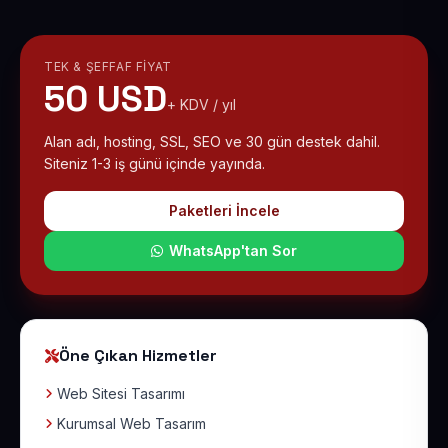
TEK & ŞEFFAF FIYAT
50 USD
+ KDV / yıl
Alan adı, hosting, SSL, SEO ve 30 gün destek dahil.
Siteniz 1-3 iş günü içinde yayında.
Paketleri İncele
WhatsApp'tan Sor
Öne Çıkan Hizmetler
Web Sitesi Tasarımı
Kurumsal Web Tasarım