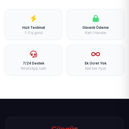
Hızlı Teslimat
Güvenli Ödeme
1-3 iş günü
Kart / Havale
7/24 Destek
Ek Ücret Yok
WhatsApp hattı
Net tek fiyat
Çüngüş