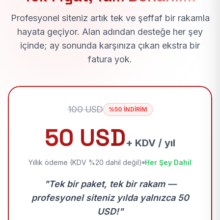
Profesyonel siteniz artık tek ve şeffaf bir rakamla
hayata geçiyor. Alan adından desteğe her şey
içinde; ay sonunda karşınıza çıkan ekstra bir
fatura yok.
100 USD
%50 İNDİRİM
50 USD
+ KDV / yıl
Yıllık ödeme (KDV %20 dahil değil)
Her Şey Dahil
"Tek bir paket, tek bir rakam —
profesyonel siteniz yılda yalnızca 50
USD!"