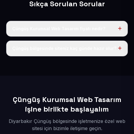
Sıkça Sorulan Sorular
Çüngüş Kurumsal Web Tasarım fiyatı nedir?
Tek fiyat uygulanır: yıllık 50 USD + KDV. Bu bedele alan
adı, hosting, SSL ve temel SEO da dahildir.
Çüngüş bölgesinde siteniz kaç günde hazır olur?
İçerikleriniz elimize geçtikten sonra siteniz 1-3 iş günü
içerisinde yayına alınır.
Çüngüş Kurumsal Web Tasarım
işine birlikte başlayalım
Diyarbakır Çüngüş bölgesinde işletmenize özel web
sitesi için bizimle iletişime geçin.