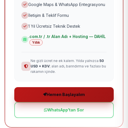
Google Maps & WhatsApp Entegrasyonu
İletişim & Teklif Formu
1 Yıl Ücretsiz Teknik Destek
.com.tr / .tr Alan Adı + Hosting — DAHİL
Yıllık
Ne gizli ücret ne ek kalem. Yılda yalnızca
50
USD + KDV
; alan adı, barındırma ve fazlası bu
rakamın içinde.
Hemen Başlayalım
WhatsApp'tan Sor