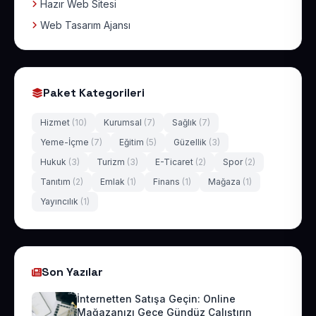
Hazır Web Sitesi
Web Tasarım Ajansı
Paket Kategorileri
Hizmet
(10)
Kurumsal
(7)
Sağlık
(7)
Yeme-İçme
(7)
Eğitim
(5)
Güzellik
(3)
Hukuk
(3)
Turizm
(3)
E-Ticaret
(2)
Spor
(2)
Tanıtım
(2)
Emlak
(1)
Finans
(1)
Mağaza
(1)
Yayıncılık
(1)
Son Yazılar
İnternetten Satışa Geçin: Online
Mağazanızı Gece Gündüz Çalıştırın