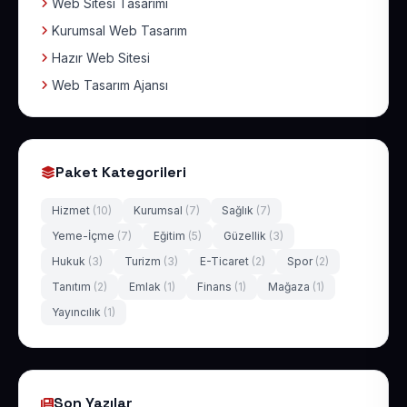
Web Sitesi Tasarımı
Kurumsal Web Tasarım
Hazır Web Sitesi
Web Tasarım Ajansı
Paket Kategorileri
Hizmet
(10)
Kurumsal
(7)
Sağlık
(7)
Yeme-İçme
(7)
Eğitim
(5)
Güzellik
(3)
Hukuk
(3)
Turizm
(3)
E-Ticaret
(2)
Spor
(2)
Tanıtım
(2)
Emlak
(1)
Finans
(1)
Mağaza
(1)
Yayıncılık
(1)
Son Yazılar