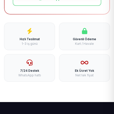
Hızlı Teslimat
Güvenli Ödeme
1-3 iş günü
Kart / Havale
7/24 Destek
Ek Ücret Yok
WhatsApp hattı
Net tek fiyat