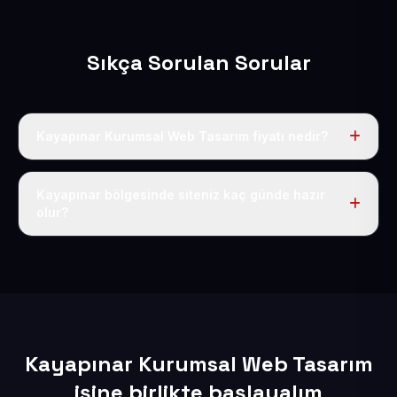
Sıkça Sorulan Sorular
Kayapınar Kurumsal Web Tasarım fiyatı nedir?
Tek fiyat uygulanır: yıllık 50 USD + KDV. Bu bedele alan
adı, hosting, SSL ve temel SEO da dahildir.
Kayapınar bölgesinde siteniz kaç günde hazır
olur?
İçerikleriniz elimize geçtikten sonra siteniz 1-3 iş günü
içerisinde yayına alınır.
Kayapınar Kurumsal Web Tasarım
işine birlikte başlayalım