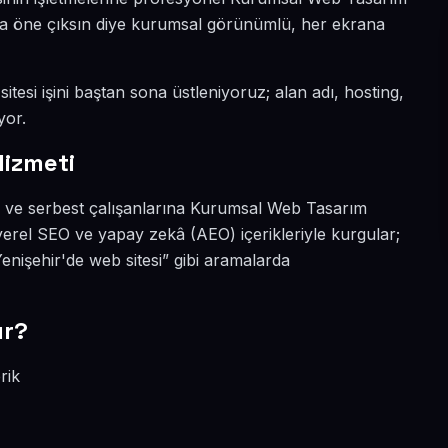
yada öne çıksın diye kurumsal görünümlü, her ekrana
itesi işini baştan sona üstleniyoruz; alan adı, hosting,
yor.
Hizmeti
na ve serbest çalışanlarına Kurumsal Web Tasarım
yerel SEO ve yapay zekâ (AEO) içerikleriyle kurgular;
nişehir'de web sitesi” gibi aramalarda
ır?
rik