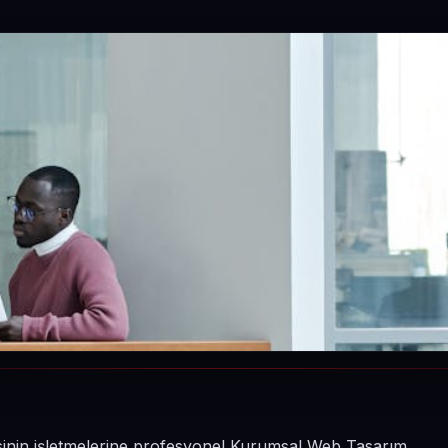
çesinin işletmelerine profesyonel Kurumsal Web Tasarım