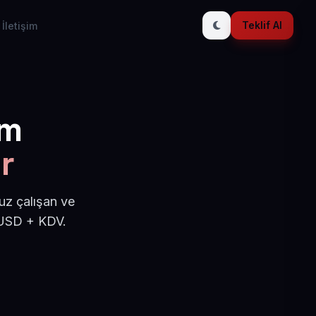
Teklif Al
İletişim
ım
r
uz çalışan ve
 USD + KDV.