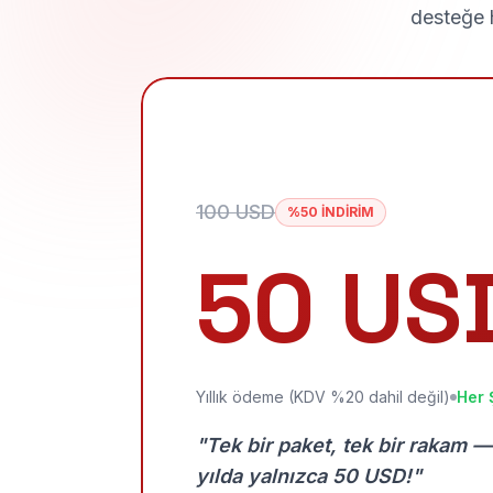
desteğe h
100 USD
%50 İNDİRİM
50 US
Yıllık ödeme (KDV %20 dahil değil)
Her 
"Tek bir paket, tek bir rakam —
yılda yalnızca 50 USD!"