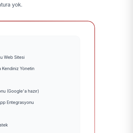
atura yok.
u Web Sitesi
 Kendiniz Yönetin
nu (Google'a hazır)
pp Entegrasyonu
estek