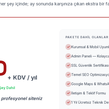
er şey içinde; ay sonunda karşınıza çıkan ekstra bir f
PAKETE DAHIL OLANLAR
Kurumsal & Mobil Uyuml
Admin Paneli — Kolayca
D
SSL Güvenlik Sertifikası
Temel SEO Optimizasyo
+ KDV / yıl
Google Maps & WhatsA
Şey Dahil
İletişim & Teklif Formu
 profesyonel siteniz
1 Yıl Ücretsiz Teknik D