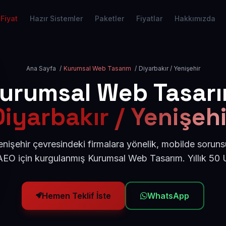
Fiyat
Hazır Sistemler
Paketler
Fiyatlar
Hakkımızda
Ana Sayfa
/
Kurumsal Web Tasarım
/
Diyarbakır / Yenişehir
urumsal Web Tasar
Diyarbakır / Yenişehi
enişehir çevresindeki firmalara yönelik, mobilde soruns
AEO için kurgulanmış Kurumsal Web Tasarım. Yıllık 50
Hemen Teklif İste
WhatsApp