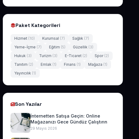
Paket Kategorileri
Hizmet
(10)
Kurumsal
(7)
Sağlık
(7)
Yeme-İçme
(7)
Eğitim
(5)
Güzellik
(3)
Hukuk
(3)
Turizm
(3)
E-Ticaret
(2)
Spor
(2)
Tanıtım
(2)
Emlak
(1)
Finans
(1)
Mağaza
(1)
Yayıncılık
(1)
Son Yazılar
İnternetten Satışa Geçin: Online
Mağazanızı Gece Gündüz Çalıştırın
29 Mayıs 2026