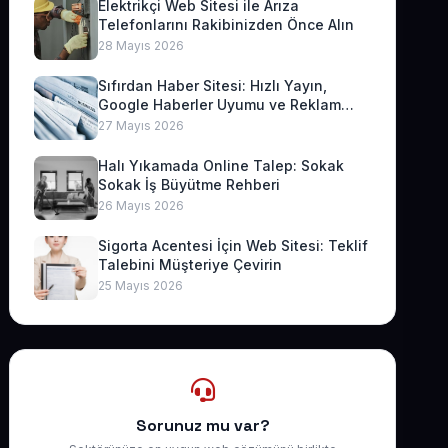
Elektrikçi Web Sitesi ile Arıza
Telefonlarını Rakibinizden Önce Alın
28 Mayıs 2026
Sıfırdan Haber Sitesi: Hızlı Yayın,
Google Haberler Uyumu ve Reklam
Geliri
27 Mayıs 2026
Halı Yıkamada Online Talep: Sokak
Sokak İş Büyütme Rehberi
26 Mayıs 2026
Sigorta Acentesi İçin Web Sitesi: Teklif
Talebini Müşteriye Çevirin
25 Mayıs 2026
Sorunuz mu var?