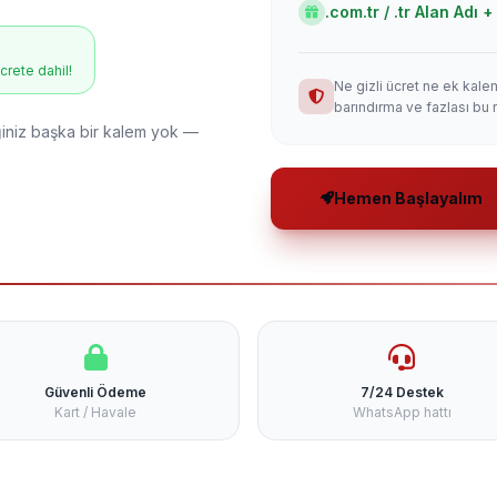
.com.tr / .tr Alan Adı
ücrete dahil!
Ne gizli ücret ne ek kale
barındırma ve fazlası bu 
niz başka bir kalem yok —
Hemen Başlayalım
Güvenli Ödeme
7/24 Destek
Kart / Havale
WhatsApp hattı