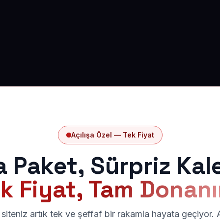
Açılışa Özel — Tek Fiyat
a Paket, Sürpriz Kal
k Fiyat, Tam Donan
siteniz artık tek ve şeffaf bir rakamla hayata geçiyor.