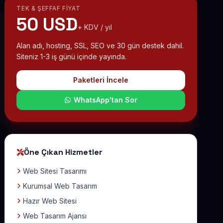
TEK & ŞEFFAF FIYAT
50 USD
+ KDV / yıl
Alan adı, hosting, SSL, SEO ve 30 gün destek dahil.
Siteniz 1-3 iş günü içinde yayında.
Paketleri İncele
WhatsApp'tan Sor
Öne Çıkan Hizmetler
Web Sitesi Tasarımı
Kurumsal Web Tasarım
Hazır Web Sitesi
Web Tasarım Ajansı