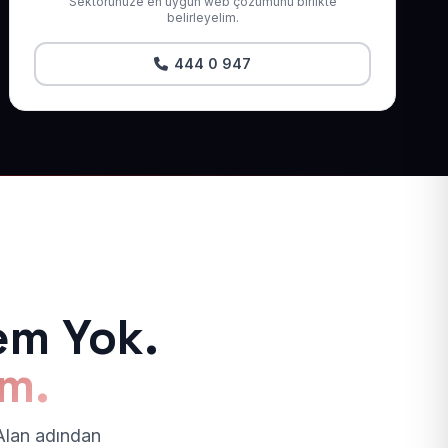
Sektörünüze en uygun web çözümünü birlikte
belirleyelim.
444 0 947
em Yok.
ım.
 Alan adından