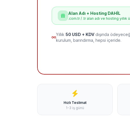
Alan Adı + Hosting DAHİL
.com.tr / .tr alan adı ve hosting yıllık 
Yıllık
50 USD + KDV
dışında ödeyeceği
kurulum, barındırma, hepsi içeride.
Hızlı Teslimat
1-3 iş günü