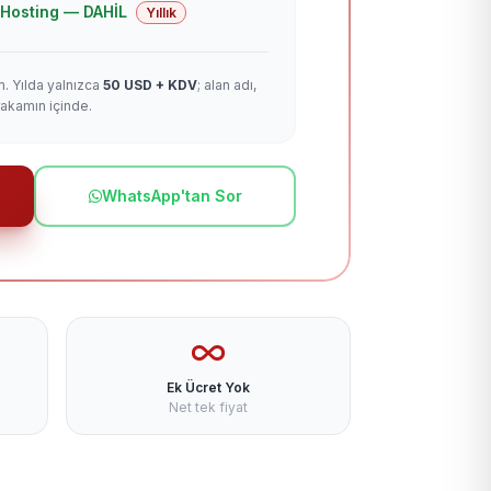
 + Hosting — DAHİL
Yıllık
m. Yılda yalnızca
50 USD + KDV
; alan adı,
rakamın içinde.
WhatsApp'tan Sor
Ek Ücret Yok
Net tek fiyat