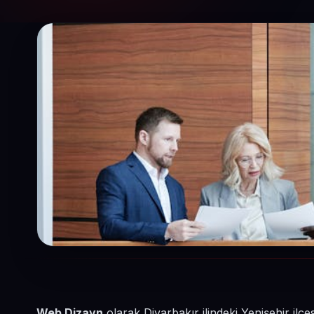
Web Dizayn
olarak Diyarbakır ilindeki Yenişehir il