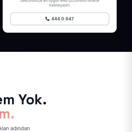
Sektörünüze en uygun web çözümünü birlikte
belirleyelim.
444 0 947
em Yok.
ım.
 Alan adından