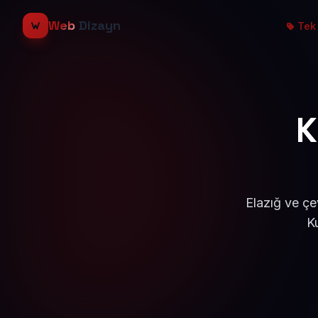
Web
Dizayn
Tek 
K
Elazığ ve çe
K