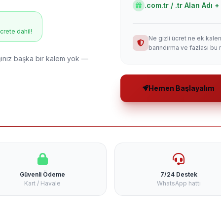
.com.tr / .tr Alan Adı
ücrete dahil!
Ne gizli ücret ne ek kale
barındırma ve fazlası bu 
niz başka bir kalem yok —
Hemen Başlayalım
Güvenli Ödeme
7/24 Destek
Kart / Havale
WhatsApp hattı