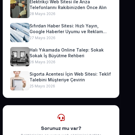
Elektrikçi Web Sitesi ile Arıza
Telefonlarını Rakibinizden Önce Alın
28 Mayıs 2026
Sıfırdan Haber Sitesi: Hızlı Yayın,
Google Haberler Uyumu ve Reklam
Geliri
27 Mayıs 2026
Halı Yıkamada Online Talep: Sokak
Sokak İş Büyütme Rehberi
26 Mayıs 2026
Sigorta Acentesi İçin Web Sitesi: Teklif
Talebini Müşteriye Çevirin
25 Mayıs 2026
Sorunuz mu var?