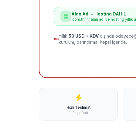
Alan Adı + Hosting DAHİL
.com.tr / .tr alan adı ve hosting yıllık 
Yıllık
50 USD + KDV
dışında ödeyeceği
kurulum, barındırma, hepsi içeride.
Hızlı Teslimat
1-3 iş günü