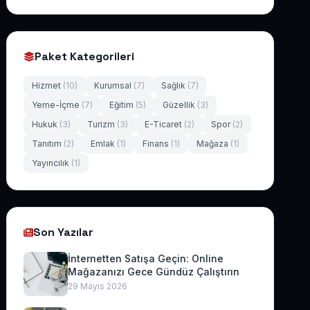
Paket Kategorileri
Hizmet
(10)
Kurumsal
(7)
Sağlık
(7)
Yeme-İçme
(7)
Eğitim
(5)
Güzellik
(3)
Hukuk
(3)
Turizm
(3)
E-Ticaret
(2)
Spor
(2)
Tanıtım
(2)
Emlak
(1)
Finans
(1)
Mağaza
(1)
Yayıncılık
(1)
Son Yazılar
İnternetten Satışa Geçin: Online
Mağazanızı Gece Gündüz Çalıştırın
29 Mayıs 2026