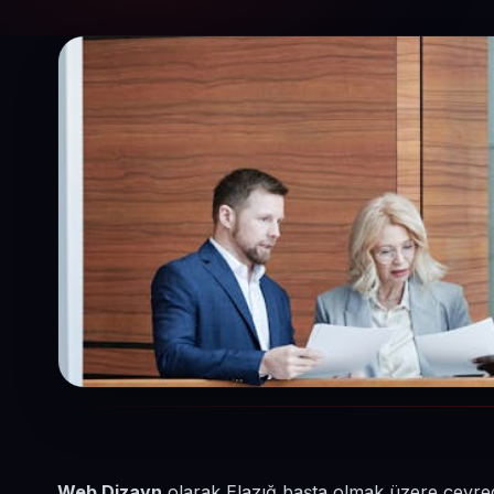
Web Dizayn
olarak Elazığ başta olmak üzere çevred