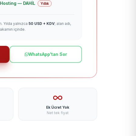
 + Hosting — DAHİL
Yıllık
m. Yılda yalnızca
50 USD + KDV
; alan adı,
rakamın içinde.
WhatsApp'tan Sor
Ek Ücret Yok
Net tek fiyat