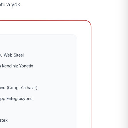
atura yok.
u Web Sitesi
 Kendiniz Yönetin
nu (Google'a hazır)
pp Entegrasyonu
estek