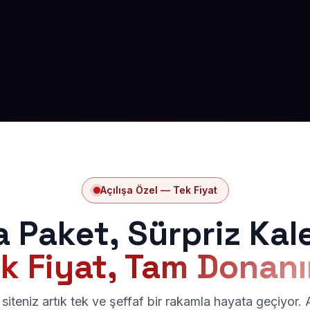
Açılışa Özel — Tek Fiyat
a Paket, Sürpriz Kal
k Fiyat, Tam Donan
siteniz artık tek ve şeffaf bir rakamla hayata geçiyor.