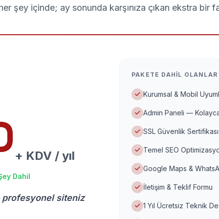
er şey içinde; ay sonunda karşınıza çıkan ekstra bir f
PAKETE DAHIL OLANLAR
Kurumsal & Mobil Uyuml
Admin Paneli — Kolayca
D
SSL Güvenlik Sertifikası
Temel SEO Optimizasyo
+ KDV / yıl
Google Maps & WhatsA
Şey Dahil
İletişim & Teklif Formu
 profesyonel siteniz
1 Yıl Ücretsiz Teknik D