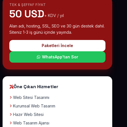
TEK & ŞEFFAF FIYAT
50 USD
+ KDV / yıl
Alan adı, hosting, SSL, SEO ve 30 gün destek dahil.
Siteniz 1-3 iş günü içinde yayında.
Paketleri İncele
WhatsApp'tan Sor
Öne Çıkan Hizmetler
Web Sitesi Tasarımı
Kurumsal Web Tasarım
Hazır Web Sitesi
Web Tasarım Ajansı