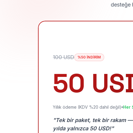
desteğe h
100 USD
%50 İNDİRİM
50 US
Yıllık ödeme (KDV %20 dahil değil)
Her 
"Tek bir paket, tek bir rakam —
yılda yalnızca 50 USD!"