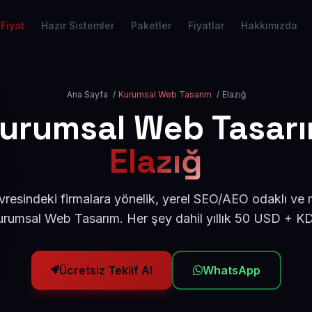
Fiyat
Hazır Sistemler
Paketler
Fiyatlar
Hakkımızda
Ana Sayfa
/
Kurumsal Web Tasarım
/
Elazığ
urumsal Web Tasar
Elazığ
vresindeki firmalara yönelik, yerel SEO/AEO odaklı ve
urumsal Web Tasarım. Her şey dahil yıllık 50 USD + KD
Ücretsiz Teklif Al
WhatsApp