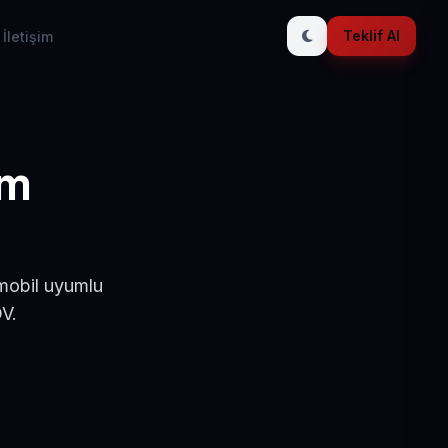
Teklif Al
İletişim
ım
 mobil uyumlu
V.