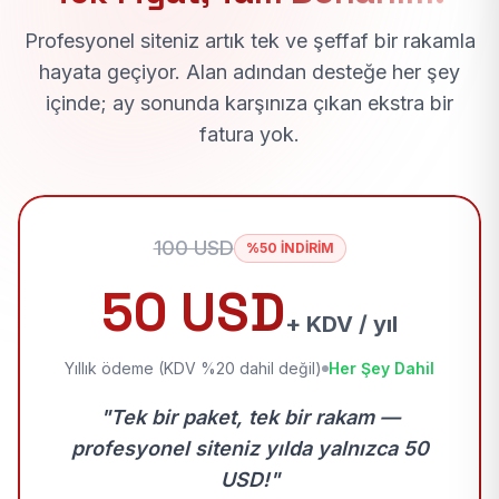
Profesyonel siteniz artık tek ve şeffaf bir rakamla
hayata geçiyor. Alan adından desteğe her şey
içinde; ay sonunda karşınıza çıkan ekstra bir
fatura yok.
100 USD
%50 İNDİRİM
50 USD
+ KDV / yıl
Yıllık ödeme (KDV %20 dahil değil)
Her Şey Dahil
"Tek bir paket, tek bir rakam —
profesyonel siteniz yılda yalnızca 50
USD!"