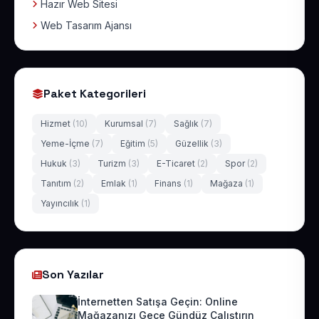
Hazır Web Sitesi
Web Tasarım Ajansı
Paket Kategorileri
Hizmet
(10)
Kurumsal
(7)
Sağlık
(7)
Yeme-İçme
(7)
Eğitim
(5)
Güzellik
(3)
Hukuk
(3)
Turizm
(3)
E-Ticaret
(2)
Spor
(2)
Tanıtım
(2)
Emlak
(1)
Finans
(1)
Mağaza
(1)
Yayıncılık
(1)
Son Yazılar
İnternetten Satışa Geçin: Online
Mağazanızı Gece Gündüz Çalıştırın