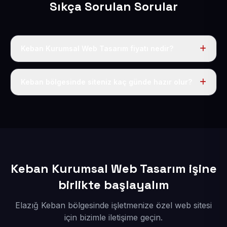
Sıkça Sorulan Sorular
Keban Kurumsal Web Tasarım fiyatı nedir?
Tek fiyat uygulanır: yıllık 50 USD + KDV. Bu bedele alan
adı, hosting, SSL ve temel SEO da dahildir.
Keban bölgesinde siteniz kaç günde hazır olur?
İçerikleriniz elimize geçtikten sonra siteniz 1-3 iş günü
içerisinde yayına alınır.
Keban Kurumsal Web Tasarım işine
birlikte başlayalım
Elazığ Keban bölgesinde işletmenize özel web sitesi
için bizimle iletişime geçin.