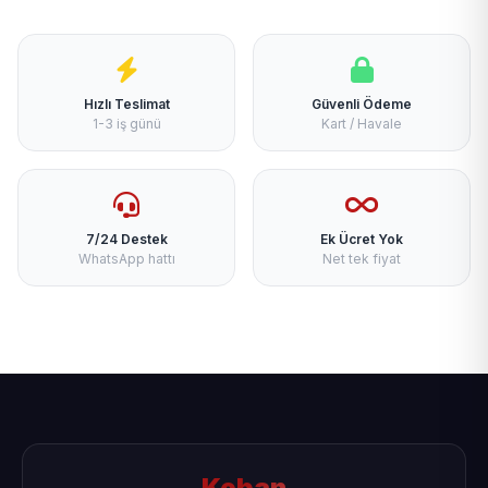
Hızlı Teslimat
Güvenli Ödeme
1-3 iş günü
Kart / Havale
7/24 Destek
Ek Ücret Yok
WhatsApp hattı
Net tek fiyat
Keban