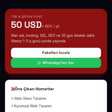
TEK & ŞEFFAF FIYAT
50 USD
+ KDV / yıl
Alan adı, hosting, SSL, SEO ve 30 gün destek dahil.
Siteniz 1-3 iş günü içinde yayında.
Paketleri İncele
WhatsApp'tan Sor
Öne Çıkan Hizmetler
Web Sitesi Tasarımı
Kurumsal Web Tasarım