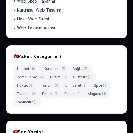
Web Sitesi Tasarımı
Kurumsal Web Tasarım
Hazır Web Sitesi
Web Tasarım Ajansı
Paket Kategorileri
Hizmet
(10)
Kurumsal
(7)
Sağlık
(7)
Yeme-İçme
(7)
Eğitim
(5)
Güzellik
(3)
Hukuk
(3)
Turizm
(3)
E-Ticaret
(2)
Spor
(2)
Tanıtım
(2)
Emlak
(1)
Finans
(1)
Mağaza
(1)
Yayıncılık
(1)
Son Yazılar