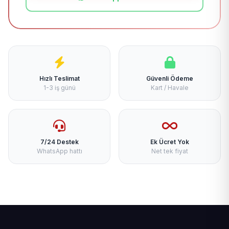
Hızlı Teslimat
Güvenli Ödeme
1-3 iş günü
Kart / Havale
7/24 Destek
Ek Ücret Yok
WhatsApp hattı
Net tek fiyat