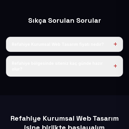
Sıkça Sorulan Sorular
Refahiye Kurumsal Web Tasarım fiyatı nedir?
Tek fiyat uygulanır: yıllık 50 USD + KDV. Bu bedele alan
adı, hosting, SSL ve temel SEO da dahildir.
Refahiye bölgesinde siteniz kaç günde hazır
olur?
İçerikleriniz elimize geçtikten sonra siteniz 1-3 iş günü
içerisinde yayına alınır.
Refahiye Kurumsal Web Tasarım
işine birlikte başlayalım