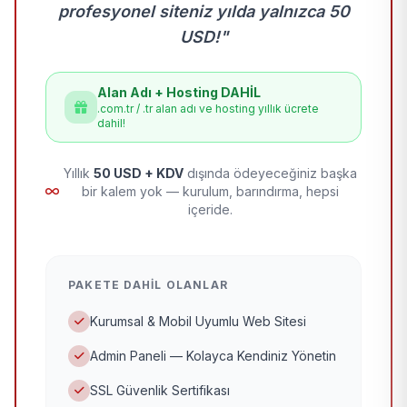
profesyonel siteniz yılda yalnızca 50
USD!"
Alan Adı + Hosting DAHİL
.com.tr / .tr alan adı ve hosting yıllık ücrete
dahil!
Yıllık
50 USD + KDV
dışında ödeyeceğiniz başka
bir kalem yok — kurulum, barındırma, hepsi
içeride.
PAKETE DAHIL OLANLAR
Kurumsal & Mobil Uyumlu Web Sitesi
Admin Paneli — Kolayca Kendiniz Yönetin
SSL Güvenlik Sertifikası