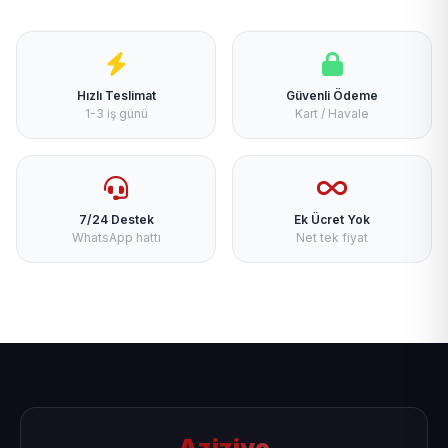
Hızlı Teslimat
Güvenli Ödeme
1-3 iş günü
Kart / Havale
7/24 Destek
Ek Ücret Yok
WhatsApp hattı
Net tek fiyat
Aziziye