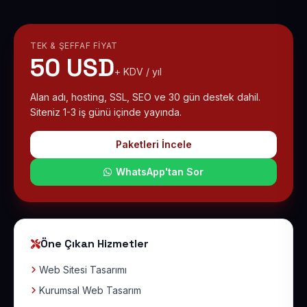
TEK & ŞEFFAF FIYAT
50 USD
+ KDV / yıl
Alan adı, hosting, SSL, SEO ve 30 gün destek dahil.
Siteniz 1-3 iş günü içinde yayında.
Paketleri İncele
WhatsApp'tan Sor
Öne Çıkan Hizmetler
Web Sitesi Tasarımı
Kurumsal Web Tasarım