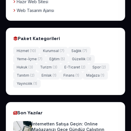
Hazır Web Sitesi
Web Tasarım Ajansı
Paket Kategorileri
Hizmet
(10)
Kurumsal
(7)
Sağlık
(7)
Yeme-İçme
(7)
Eğitim
(5)
Güzellik
(3)
Hukuk
(3)
Turizm
(3)
E-Ticaret
(2)
Spor
(2)
Tanıtım
(2)
Emlak
(1)
Finans
(1)
Mağaza
(1)
Yayıncılık
(1)
Son Yazılar
İnternetten Satışa Geçin: Online
Mağazanızı Gece Gündüz Çalıştırın