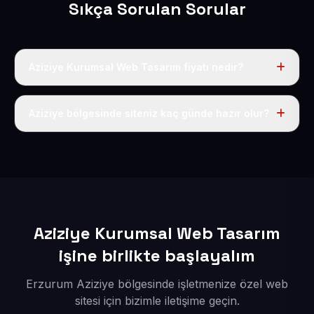
Sıkça Sorulan Sorular
Aziziye Kurumsal Web Tasarım fiyatı nedir?
Tek fiyat uygulanır: yıllık 50 USD + KDV. Bu bedele alan
adı, hosting, SSL ve temel SEO da dahildir.
Aziziye bölgesinde siteniz kaç günde hazır olur?
İçerikleriniz elimize geçtikten sonra siteniz 1-3 iş günü
içerisinde yayına alınır.
Aziziye Kurumsal Web Tasarım
işine birlikte başlayalım
Erzurum Aziziye bölgesinde işletmenize özel web
sitesi için bizimle iletişime geçin.