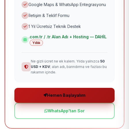
Google Maps & WhatsApp Entegrasyonu
İletişim & Teklif Formu
1 Yıl Ücretsiz Teknik Destek
.com.tr / .tr Alan Adı + Hosting — DAHİL
Yıllık
Ne gizli ücret ne ek kalem. Yılda yalnızca
50
USD + KDV
; alan adı, barındırma ve fazlası bu
rakamın içinde.
Hemen Başlayalım
WhatsApp'tan Sor