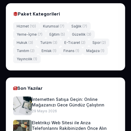
Paket Kategorileri
Hizmet
(10)
Kurumsal
(7)
Sağlık
(7)
Yeme-İçme
(7)
Eğitim
(5)
Güzellik
(3)
Hukuk
(3)
Turizm
(3)
E-Ticaret
(2)
Spor
(2)
Tanıtım
(2)
Emlak
(1)
Finans
(1)
Mağaza
(1)
Yayıncılık
(1)
Son Yazılar
İnternetten Satışa Geçin: Online
Mağazanızı Gece Gündüz Çalıştırın
29 Mayıs 2026
Elektrikçi Web Sitesi ile Arıza
Telefonlarını Rakibinizden Önce Alın