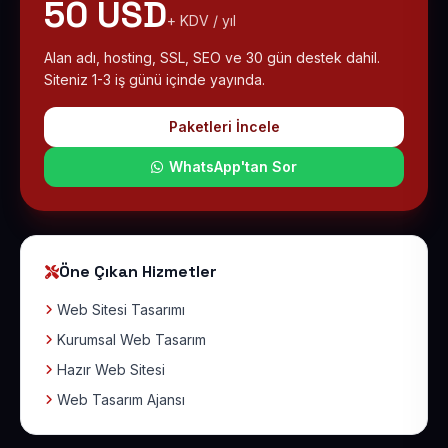
50 USD
+ KDV / yıl
Alan adı, hosting, SSL, SEO ve 30 gün destek dahil.
Siteniz 1-3 iş günü içinde yayında.
Paketleri İncele
WhatsApp'tan Sor
Öne Çıkan Hizmetler
Web Sitesi Tasarımı
Kurumsal Web Tasarım
Hazır Web Sitesi
Web Tasarım Ajansı