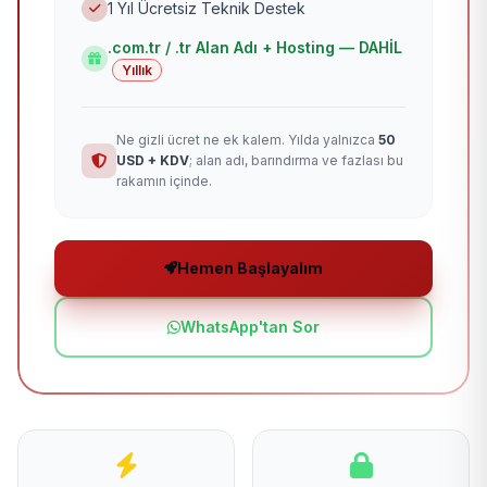
1 Yıl Ücretsiz Teknik Destek
.com.tr / .tr Alan Adı + Hosting — DAHİL
Yıllık
Ne gizli ücret ne ek kalem. Yılda yalnızca
50
USD + KDV
; alan adı, barındırma ve fazlası bu
rakamın içinde.
Hemen Başlayalım
WhatsApp'tan Sor