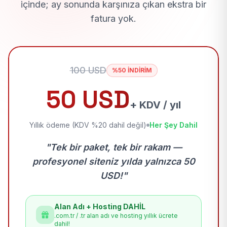
içinde; ay sonunda karşınıza çıkan ekstra bir
fatura yok.
100 USD
%50 İNDİRİM
50 USD
+ KDV / yıl
Yıllık ödeme (KDV %20 dahil değil)
Her Şey Dahil
"Tek bir paket, tek bir rakam —
profesyonel siteniz yılda yalnızca 50
USD!"
Alan Adı + Hosting DAHİL
.com.tr / .tr alan adı ve hosting yıllık ücrete
dahil!