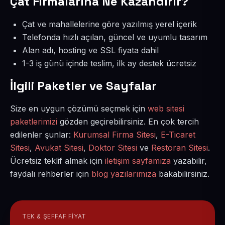
Çat Firmalarına Ne Kazandırır?
Çat ve mahallelerine göre yazılmış yerel içerik
Telefonda hızlı açılan, güncel ve uyumlu tasarım
Alan adı, hosting ve SSL fiyata dahil
1-3 iş günü içinde teslim, ilk ay destek ücretsiz
İlgili Paketler ve Sayfalar
Size en uygun çözümü seçmek için
web sitesi
paketlerimizi
gözden geçirebilirsiniz. En çok tercih
edilenler şunlar:
Kurumsal Firma Sitesi
,
E-Ticaret
Sitesi
,
Avukat Sitesi
,
Doktor Sitesi
ve
Restoran Sitesi
.
Ücretsiz teklif almak için
iletişim sayfamıza
yazabilir,
faydalı rehberler için
blog yazılarımıza
bakabilirsiniz.
TEK & ŞEFFAF FIYAT