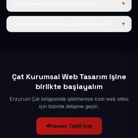
Çat Kurumsal Web Tasarım fiyatı nedir?
Tek fiyat uygulanır: yıllık 50 USD + KDV. Bu bedele alan
adı, hosting, SSL ve temel SEO da dahildir.
Çat bölgesinde siteniz kaç günde hazır olur?
İçerikleriniz elimize geçtikten sonra siteniz 1-3 iş günü
içerisinde yayına alınır.
Çat Kurumsal Web Tasarım işine
birlikte başlayalım
Erzurum Çat bölgesinde işletmenize özel web sitesi
için bizimle iletişime geçin.
Hemen Teklif İste