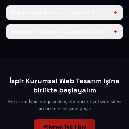
İspir Kurumsal Web Tasarım fiyatı nedir?
Tek fiyat uygulanır: yıllık 50 USD + KDV. Bu bedele alan
adı, hosting, SSL ve temel SEO da dahildir.
İspir bölgesinde siteniz kaç günde hazır olur?
İçerikleriniz elimize geçtikten sonra siteniz 1-3 iş günü
içerisinde yayına alınır.
İspir Kurumsal Web Tasarım işine
birlikte başlayalım
Erzurum İspir bölgesinde işletmenize özel web sitesi
için bizimle iletişime geçin.
Hemen Teklif İste