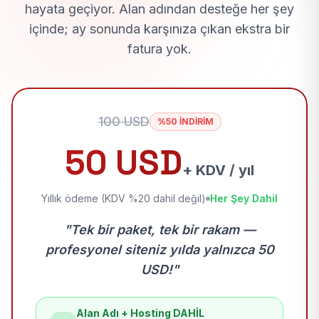
hayata geçiyor. Alan adından desteğe her şey
içinde; ay sonunda karşınıza çıkan ekstra bir
fatura yok.
100 USD
%50 İNDİRİM
50 USD
+ KDV / yıl
Yıllık ödeme (KDV %20 dahil değil)
Her Şey Dahil
"Tek bir paket, tek bir rakam —
profesyonel siteniz yılda yalnızca 50
USD!"
Alan Adı + Hosting DAHİL