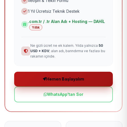
İletişim & Teklif Formu
1 Yıl Ücretsiz Teknik Destek
.com.tr / .tr Alan Adı + Hosting — DAHİL
Yıllık
Ne gizli ücret ne ek kalem. Yılda yalnızca
50
USD + KDV
; alan adı, barındırma ve fazlası bu
rakamın içinde.
Hemen Başlayalım
WhatsApp'tan Sor