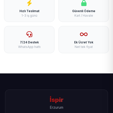
Hızlı Teslimat
Güvenli Ödeme
1-3 iş günü
Kart / Havale
7/24 Destek
Ek Ücret Yok
WhatsApp hattı
Net tek fiyat
İspir
Erzurum