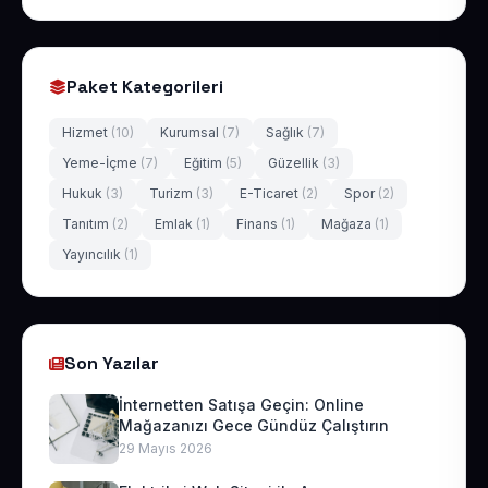
Paket Kategorileri
Hizmet
(10)
Kurumsal
(7)
Sağlık
(7)
Yeme-İçme
(7)
Eğitim
(5)
Güzellik
(3)
Hukuk
(3)
Turizm
(3)
E-Ticaret
(2)
Spor
(2)
Tanıtım
(2)
Emlak
(1)
Finans
(1)
Mağaza
(1)
Yayıncılık
(1)
Son Yazılar
İnternetten Satışa Geçin: Online
Mağazanızı Gece Gündüz Çalıştırın
29 Mayıs 2026