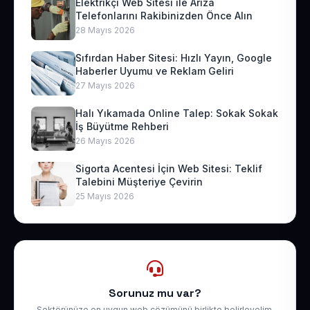
Elektrikçi Web Sitesi ile Arıza
Telefonlarını Rakibinizden Önce Alın
28 Mayıs 2026
Sıfırdan Haber Sitesi: Hızlı Yayın, Google
Haberler Uyumu ve Reklam Geliri
27 Mayıs 2026
Halı Yıkamada Online Talep: Sokak Sokak
İş Büyütme Rehberi
26 Mayıs 2026
Sigorta Acentesi İçin Web Sitesi: Teklif
Talebini Müşteriye Çevirin
25 Mayıs 2026
Sorunuz mu var?
Sektörünüze en uygun web çözümünü birlikte belirleyelim.