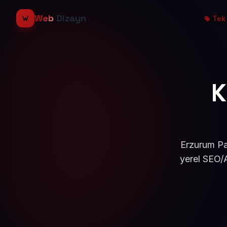
Web
Dizayn
Tek 
K
Erzurum Pas
yerel SEO/