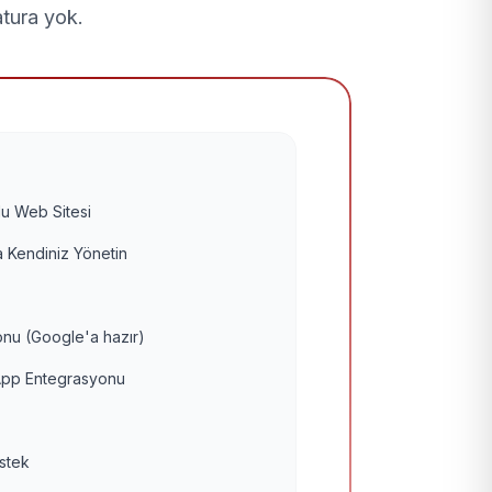
atura yok.
u Web Sitesi
 Kendiniz Yönetin
nu (Google'a hazır)
pp Entegrasyonu
estek