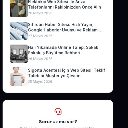
Elektrikçi Web Sitesi ile Arıza
Telefonlarını Rakibinizden Önce Alın
28 Mayıs 2026
Sıfırdan Haber Sitesi: Hızlı Yayın,
Google Haberler Uyumu ve Reklam
Geliri
27 Mayıs 2026
Halı Yıkamada Online Talep: Sokak
Sokak İş Büyütme Rehberi
26 Mayıs 2026
Sigorta Acentesi İçin Web Sitesi: Teklif
Talebini Müşteriye Çevirin
25 Mayıs 2026
Sorunuz mu var?