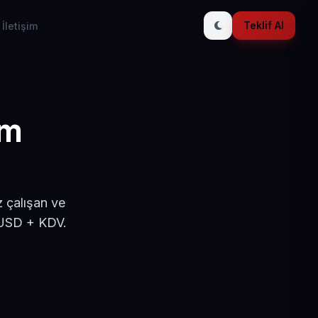
Teklif Al
İletişim
ım
z çalışan ve
 USD + KDV.