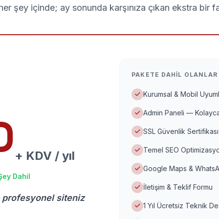
er şey içinde; ay sonunda karşınıza çıkan ekstra bir f
PAKETE DAHIL OLANLAR
Kurumsal & Mobil Uyuml
Admin Paneli — Kolayca
D
SSL Güvenlik Sertifikası
Temel SEO Optimizasyo
+ KDV / yıl
Google Maps & WhatsA
Şey Dahil
İletişim & Teklif Formu
 profesyonel siteniz
1 Yıl Ücretsiz Teknik D