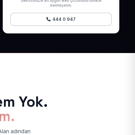
Sektörünüze en uygun web çözümünü birlikte
belirleyelim.
444 0 947
em Yok.
ım.
 Alan adından