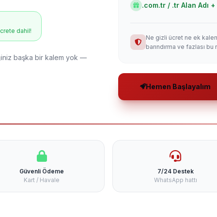
.com.tr / .tr Alan Adı
ücrete dahil!
Ne gizli ücret ne ek kale
barındırma ve fazlası bu 
niz başka bir kalem yok —
Hemen Başlayalım
Güvenli Ödeme
7/24 Destek
Kart / Havale
WhatsApp hattı