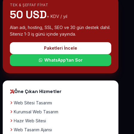
TEK & ŞEFFAF FIYAT
50 USD
+ KDV / yıl
Alan adı, hosting, SSL, SEO ve 30 gün destek dahil.
Siteniz 1-3 iş günü içinde yayında.
Paketleri İncele
WhatsApp'tan Sor
Öne Çıkan Hizmetler
Web Sitesi Tasarımı
Kurumsal Web Tasarım
Hazır Web Sitesi
Web Tasarım Ajansı