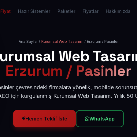
Fiyat
Hazır Sistemler
Paketler
Fiyatlar
Hakkımızda
Ana Sayfa
/
Kurumsal Web Tasarım
/
Erzurum / Pasinler
urumsal Web Tasar
Erzurum / Pasinler
inler çevresindeki firmalara yönelik, mobilde sorunsu
AEO için kurgulanmış Kurumsal Web Tasarım. Yıllık 50
Hemen Teklif İste
WhatsApp