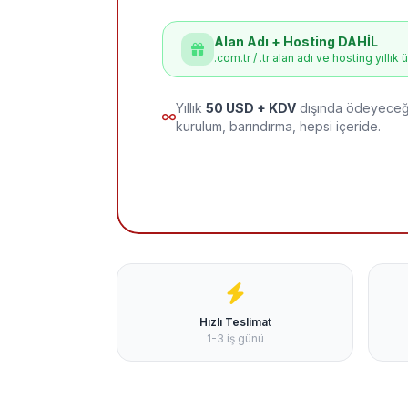
Alan Adı + Hosting DAHİL
.com.tr / .tr alan adı ve hosting yıllık 
Yıllık
50 USD + KDV
dışında ödeyeceği
kurulum, barındırma, hepsi içeride.
Hızlı Teslimat
1-3 iş günü