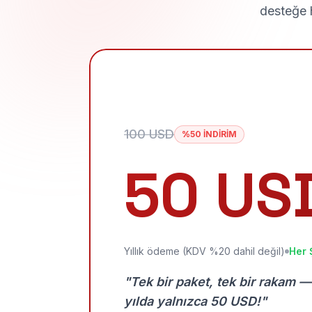
desteğe h
100 USD
%50 İNDİRİM
50 US
Yıllık ödeme (KDV %20 dahil değil)
Her 
"Tek bir paket, tek bir rakam —
yılda yalnızca 50 USD!"