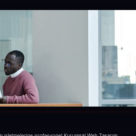
inin işletmelerine profesyonel Kurumsal Web Tasarım