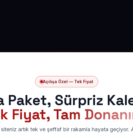
Açılışa Özel — Tek Fiyat
a Paket, Sürpriz Kal
k Fiyat, Tam Donan
siteniz artık tek ve şeffaf bir rakamla hayata geçiyor.