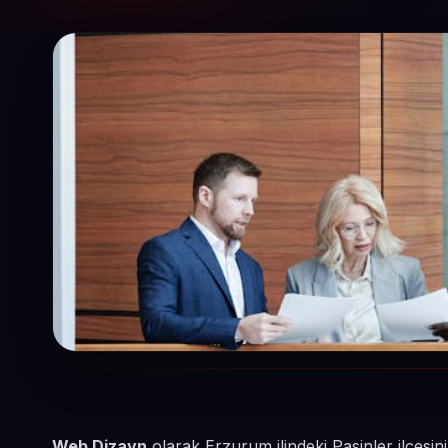
Web Dizayn
olarak Erzurum ilindeki Pasinler ilçes