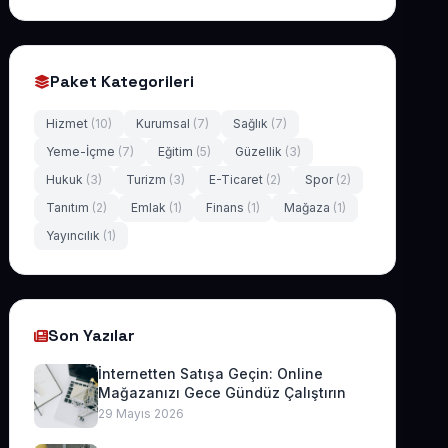
Paket Kategorileri
Hizmet
(10)
Kurumsal
(7)
Sağlık
(7)
Yeme-İçme
(7)
Eğitim
(5)
Güzellik
(3)
Hukuk
(3)
Turizm
(3)
E-Ticaret
(2)
Spor
(2)
Tanıtım
(2)
Emlak
(1)
Finans
(1)
Mağaza
(1)
Yayıncılık
(1)
Son Yazılar
İnternetten Satışa Geçin: Online
Mağazanızı Gece Gündüz Çalıştırın
29 Mayıs 2026