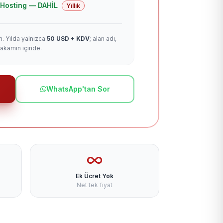
 + Hosting — DAHİL
Yıllık
m. Yılda yalnızca
50 USD + KDV
; alan adı,
rakamın içinde.
WhatsApp'tan Sor
Ek Ücret Yok
Net tek fiyat