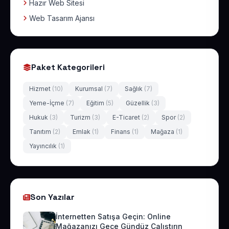
Hazır Web Sitesi
Web Tasarım Ajansı
Paket Kategorileri
Hizmet
(10)
Kurumsal
(7)
Sağlık
(7)
Yeme-İçme
(7)
Eğitim
(5)
Güzellik
(3)
Hukuk
(3)
Turizm
(3)
E-Ticaret
(2)
Spor
(2)
Tanıtım
(2)
Emlak
(1)
Finans
(1)
Mağaza
(1)
Yayıncılık
(1)
Son Yazılar
İnternetten Satışa Geçin: Online
Mağazanızı Gece Gündüz Çalıştırın