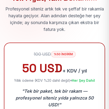
Profesyonel siteniz artık tek ve şeffaf bir rakamla
hayata geçiyor. Alan adından desteğe her şey
içinde; ay sonunda karşınıza çıkan ekstra bir
fatura yok.
100 USD
%50 İNDİRİM
50 USD
+ KDV / yıl
Yıllık ödeme (KDV %20 dahil değil)
Her Şey Dahil
"Tek bir paket, tek bir rakam —
profesyonel siteniz yılda yalnızca 50
USD!"