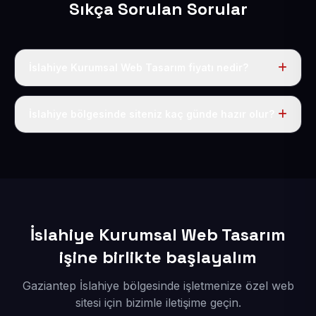
Sıkça Sorulan Sorular
İslahiye Kurumsal Web Tasarım fiyatı nedir?
Tek fiyat uygulanır: yıllık 50 USD + KDV. Bu bedele alan
adı, hosting, SSL ve temel SEO da dahildir.
İslahiye bölgesinde siteniz kaç günde hazır olur?
İçerikleriniz elimize geçtikten sonra siteniz 1-3 iş günü
içerisinde yayına alınır.
İslahiye Kurumsal Web Tasarım
işine birlikte başlayalım
Gaziantep İslahiye bölgesinde işletmenize özel web
sitesi için bizimle iletişime geçin.