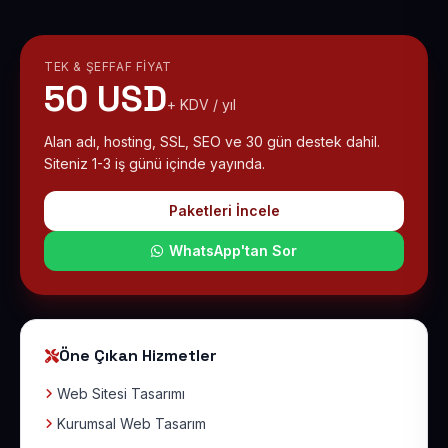
TEK & ŞEFFAF FIYAT
50 USD
+ KDV / yıl
Alan adı, hosting, SSL, SEO ve 30 gün destek dahil.
Siteniz 1-3 iş günü içinde yayında.
Paketleri İncele
WhatsApp'tan Sor
Öne Çıkan Hizmetler
Web Sitesi Tasarımı
Kurumsal Web Tasarım