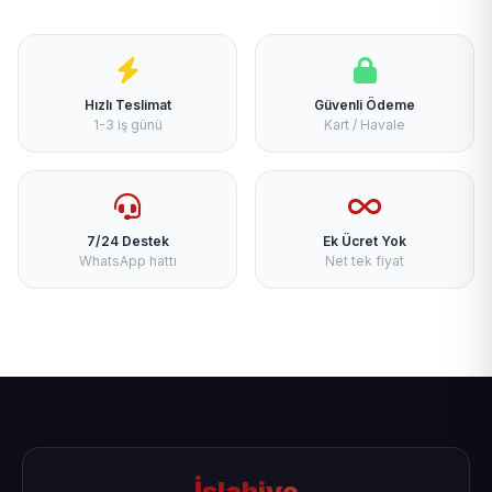
Hızlı Teslimat
Güvenli Ödeme
1-3 iş günü
Kart / Havale
7/24 Destek
Ek Ücret Yok
WhatsApp hattı
Net tek fiyat
İslahiye