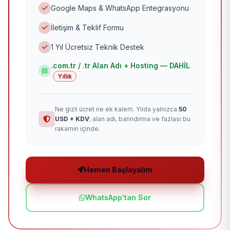
Google Maps & WhatsApp Entegrasyonu
İletişim & Teklif Formu
1 Yıl Ücretsiz Teknik Destek
.com.tr / .tr Alan Adı + Hosting — DAHİL
Yıllık
Ne gizli ücret ne ek kalem. Yılda yalnızca
50
USD + KDV
; alan adı, barındırma ve fazlası bu
rakamın içinde.
Hemen Başlayalım
WhatsApp'tan Sor