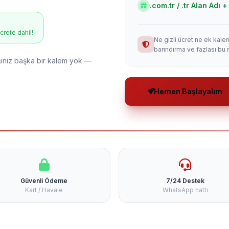
.com.tr / .tr Alan Adı
ücrete dahil!
Ne gizli ücret ne ek kale
barındırma ve fazlası bu 
niz başka bir kalem yok —
Hemen Başlayalım
Güvenli Ödeme
7/24 Destek
Kart / Havale
WhatsApp hattı