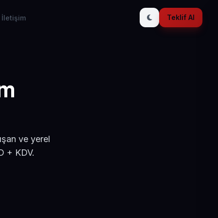
Teklif Al
İletişim
ım
ışan ve yerel
SD + KDV.