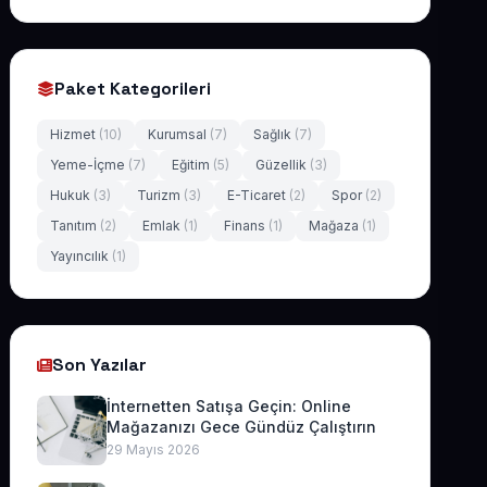
Paket Kategorileri
Hizmet
(10)
Kurumsal
(7)
Sağlık
(7)
Yeme-İçme
(7)
Eğitim
(5)
Güzellik
(3)
Hukuk
(3)
Turizm
(3)
E-Ticaret
(2)
Spor
(2)
Tanıtım
(2)
Emlak
(1)
Finans
(1)
Mağaza
(1)
Yayıncılık
(1)
Son Yazılar
İnternetten Satışa Geçin: Online
Mağazanızı Gece Gündüz Çalıştırın
29 Mayıs 2026