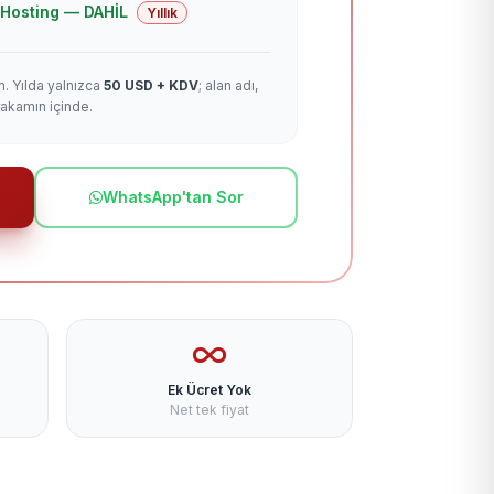
 + Hosting — DAHİL
Yıllık
m. Yılda yalnızca
50 USD + KDV
; alan adı,
rakamın içinde.
WhatsApp'tan Sor
Ek Ücret Yok
Net tek fiyat