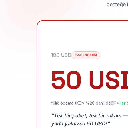
desteğe h
100 USD
%50 İNDİRİM
50 US
Yıllık ödeme (KDV %20 dahil değil)
Her 
"Tek bir paket, tek bir rakam —
yılda yalnızca 50 USD!"