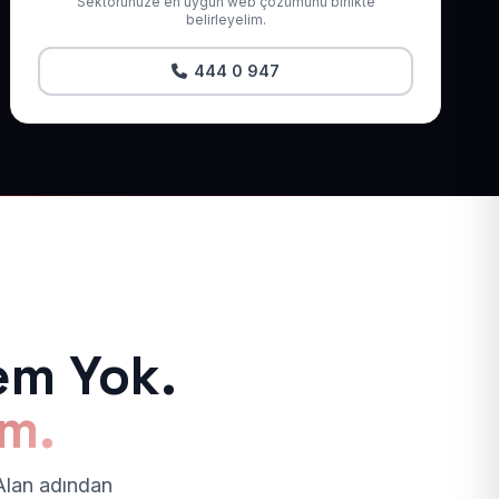
Sektörünüze en uygun web çözümünü birlikte
belirleyelim.
444 0 947
em Yok.
ım.
 Alan adından