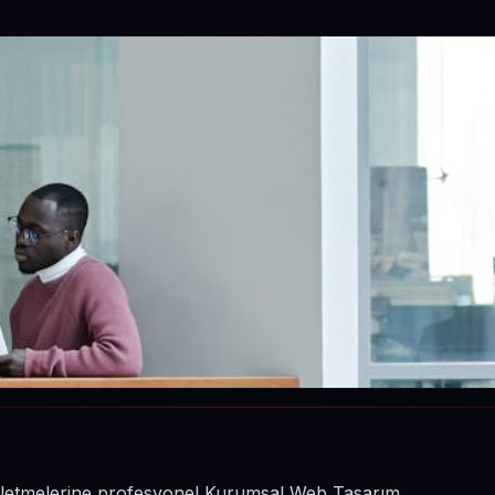
n işletmelerine profesyonel Kurumsal Web Tasarım