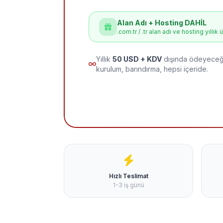
Alan Adı + Hosting DAHİL
.com.tr / .tr alan adı ve hosting yıllık 
Yıllık
50 USD + KDV
dışında ödeyeceği
kurulum, barındırma, hepsi içeride.
Hızlı Teslimat
1-3 iş günü