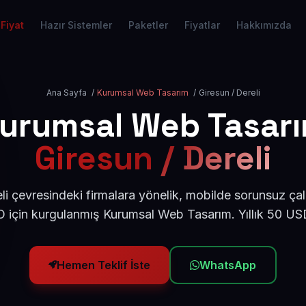
Fiyat
Hazır Sistemler
Paketler
Fiyatlar
Hakkımızda
Ana Sayfa
/
Kurumsal Web Tasarım
/
Giresun / Dereli
urumsal Web Tasar
Giresun / Dereli
li çevresindeki firmalara yönelik, mobilde sorunsuz çal
için kurgulanmış Kurumsal Web Tasarım. Yıllık 50 U
Hemen Teklif İste
WhatsApp