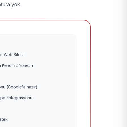
atura yok.
u Web Sitesi
 Kendiniz Yönetin
nu (Google'a hazır)
pp Entegrasyonu
estek