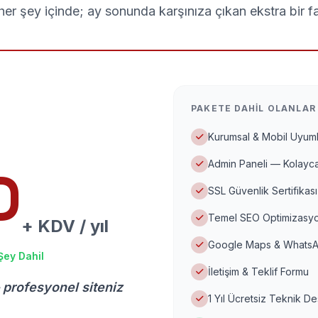
er şey içinde; ay sonunda karşınıza çıkan ekstra bir f
PAKETE DAHIL OLANLAR
Kurumsal & Mobil Uyuml
Admin Paneli — Kolayca
D
SSL Güvenlik Sertifikası
Temel SEO Optimizasyo
+ KDV / yıl
Google Maps & WhatsA
Şey Dahil
İletişim & Teklif Formu
 profesyonel siteniz
1 Yıl Ücretsiz Teknik D