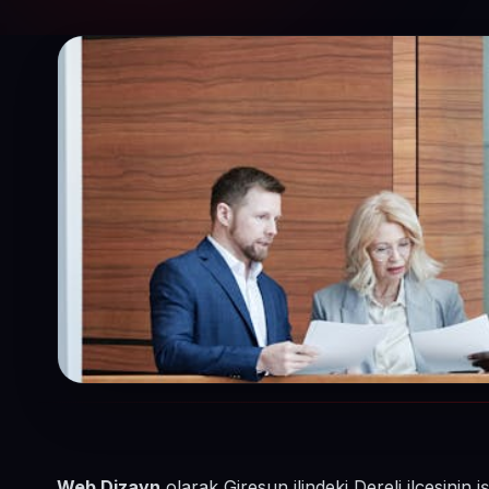
Web Dizayn
olarak Giresun ilindeki Dereli ilçesini