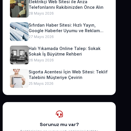
Elektrikçi Web Sitesi ile Arıza
Telefonlarını Rakibinizden Önce Alın
28 Mayıs 2026
Sıfırdan Haber Sitesi: Hızlı Yayın,
Google Haberler Uyumu ve Reklam
Geliri
27 Mayıs 2026
Halı Yıkamada Online Talep: Sokak
Sokak İş Büyütme Rehberi
26 Mayıs 2026
Sigorta Acentesi İçin Web Sitesi: Teklif
Talebini Müşteriye Çevirin
25 Mayıs 2026
Sorunuz mu var?