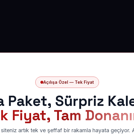
Açılışa Özel — Tek Fiyat
a Paket, Sürpriz Kal
k Fiyat, Tam Donan
siteniz artık tek ve şeffaf bir rakamla hayata geçiyor.