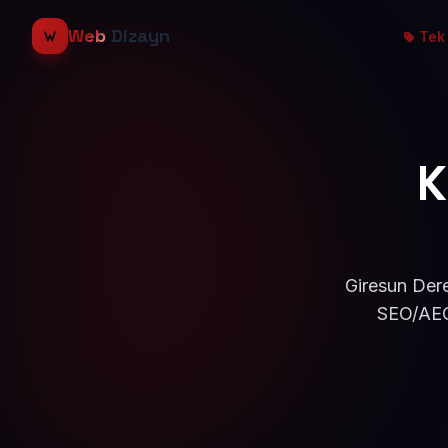
Web
Dizayn
Tek 
K
Giresun Dere
SEO/AEO 