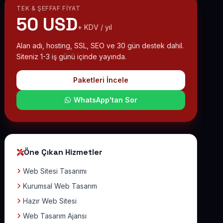
TEK & ŞEFFAF FIYAT
50 USD
+ KDV / yıl
Alan adı, hosting, SSL, SEO ve 30 gün destek dahil.
Siteniz 1-3 iş günü içinde yayında.
Paketleri İncele
WhatsApp'tan Sor
Öne Çıkan Hizmetler
Web Sitesi Tasarımı
Kurumsal Web Tasarım
Hazır Web Sitesi
Web Tasarım Ajansı