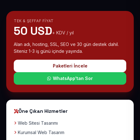
TEK & ŞEFFAF FIYAT
50 USD
+ KDV / yıl
Alan adı, hosting, SSL, SEO ve 30 gün destek dahil.
Siteniz 1-3 iş günü içinde yayında.
Paketleri İncele
WhatsApp'tan Sor
Öne Çıkan Hizmetler
Web Sitesi Tasarımı
Kurumsal Web Tasarım