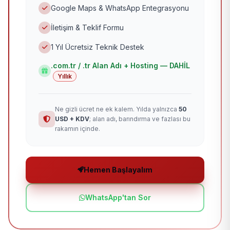
Google Maps & WhatsApp Entegrasyonu
İletişim & Teklif Formu
1 Yıl Ücretsiz Teknik Destek
.com.tr / .tr Alan Adı + Hosting — DAHİL
Yıllık
Ne gizli ücret ne ek kalem. Yılda yalnızca
50
USD + KDV
; alan adı, barındırma ve fazlası bu
rakamın içinde.
Hemen Başlayalım
WhatsApp'tan Sor