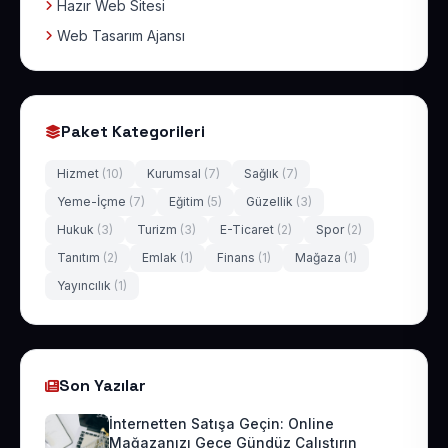
Hazır Web Sitesi
Web Tasarım Ajansı
Paket Kategorileri
Hizmet
(10)
Kurumsal
(7)
Sağlık
(7)
Yeme-İçme
(7)
Eğitim
(5)
Güzellik
(3)
Hukuk
(3)
Turizm
(3)
E-Ticaret
(2)
Spor
(2)
Tanıtım
(2)
Emlak
(1)
Finans
(1)
Mağaza
(1)
Yayıncılık
(1)
Son Yazılar
İnternetten Satışa Geçin: Online
Mağazanızı Gece Gündüz Çalıştırın