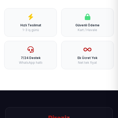
Hızlı Teslimat
Güvenli Ödeme
1-3 iş günü
Kart / Havale
7/24 Destek
Ek Ücret Yok
WhatsApp hattı
Net tek fiyat
Piraziz