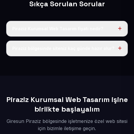
Sıkça Sorulan Sorular
Piraziz Kurumsal Web Tasarım fiyatı nedir?
Tek fiyat uygulanır: yıllık 50 USD + KDV. Bu bedele alan
adı, hosting, SSL ve temel SEO da dahildir.
Piraziz bölgesinde siteniz kaç günde hazır olur?
İçerikleriniz elimize geçtikten sonra siteniz 1-3 iş günü
içerisinde yayına alınır.
Piraziz Kurumsal Web Tasarım işine
birlikte başlayalım
Giresun Piraziz bölgesinde işletmenize özel web sitesi
için bizimle iletişime geçin.