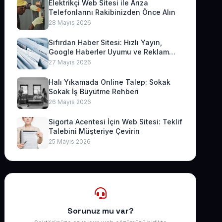
Elektrikçi Web Sitesi ile Arıza
Telefonlarını Rakibinizden Önce Alın
28 Mayıs 2026
Sıfırdan Haber Sitesi: Hızlı Yayın,
Google Haberler Uyumu ve Reklam
Geliri
27 Mayıs 2026
Halı Yıkamada Online Talep: Sokak
Sokak İş Büyütme Rehberi
26 Mayıs 2026
Sigorta Acentesi İçin Web Sitesi: Teklif
Talebini Müşteriye Çevirin
25 Mayıs 2026
Sorunuz mu var?