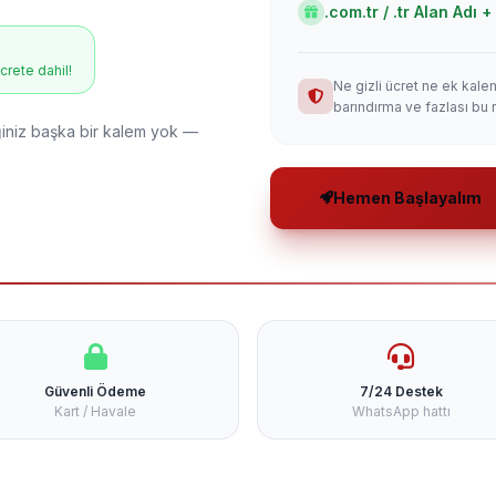
.com.tr / .tr Alan Adı
ücrete dahil!
Ne gizli ücret ne ek kale
barındırma ve fazlası bu 
niz başka bir kalem yok —
Hemen Başlayalım
Güvenli Ödeme
7/24 Destek
Kart / Havale
WhatsApp hattı