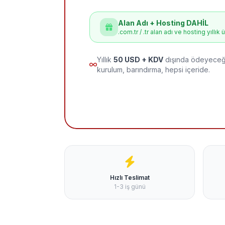
Alan Adı + Hosting DAHİL
.com.tr / .tr alan adı ve hosting yıllık 
Yıllık
50 USD + KDV
dışında ödeyeceği
kurulum, barındırma, hepsi içeride.
Hızlı Teslimat
1-3 iş günü