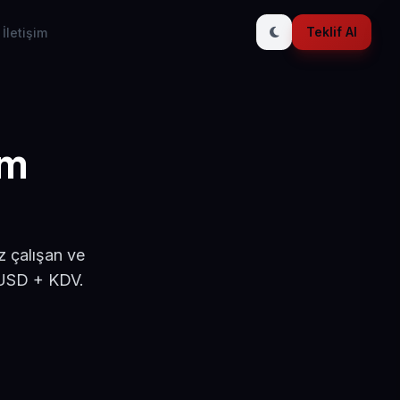
Teklif Al
İletişim
ım
z çalışan ve
 USD + KDV.