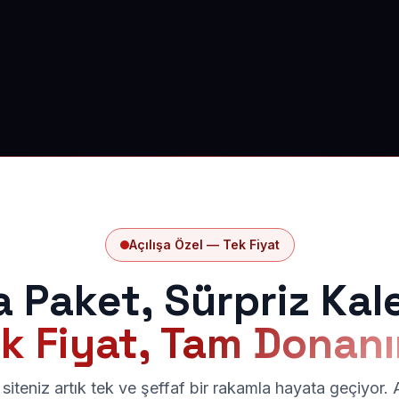
Açılışa Özel — Tek Fiyat
a Paket, Sürpriz Kal
k Fiyat, Tam Donan
siteniz artık tek ve şeffaf bir rakamla hayata geçiyor.