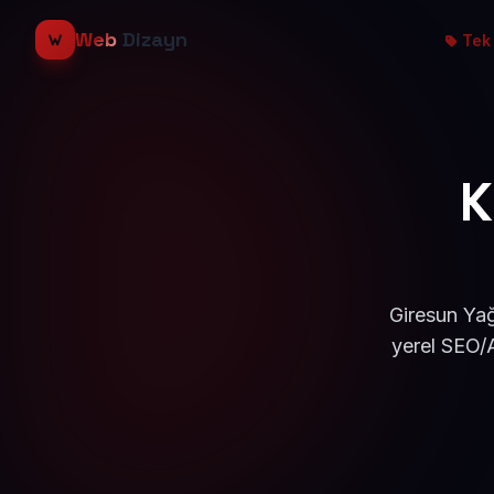
Web
Dizayn
Tek 
K
Giresun Yağ
yerel SEO/