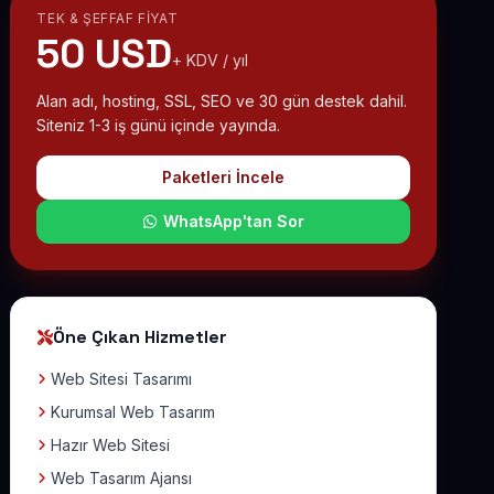
TEK & ŞEFFAF FIYAT
50 USD
+ KDV / yıl
Alan adı, hosting, SSL, SEO ve 30 gün destek dahil.
Siteniz 1-3 iş günü içinde yayında.
Paketleri İncele
WhatsApp'tan Sor
Öne Çıkan Hizmetler
Web Sitesi Tasarımı
Kurumsal Web Tasarım
Hazır Web Sitesi
Web Tasarım Ajansı