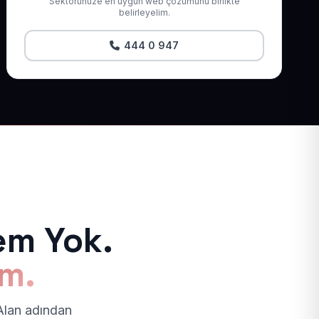
Sektörünüze en uygun web çözümünü birlikte
belirleyelim.
444 0 947
em Yok.
ım.
 Alan adından