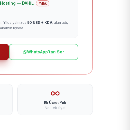
 + Hosting — DAHİL
Yıllık
m. Yılda yalnızca
50 USD + KDV
; alan adı,
rakamın içinde.
WhatsApp'tan Sor
Ek Ücret Yok
Net tek fiyat