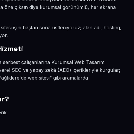
yada öne çıksın diye kurumsal görünümlü, her ekrana
itesi işini baştan sona üstleniyoruz; alan adı, hosting,
yor.
Hizmeti
ve serbest çalışanlarına Kurumsal Web Tasarım
yerel SEO ve yapay zekâ (AEO) içerikleriyle kurgular;
ğlıdere'de web sitesi” gibi aramalarda
ır?
rik