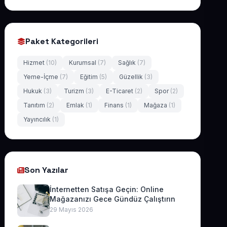
Paket Kategorileri
Hizmet
(10)
Kurumsal
(7)
Sağlık
(7)
Yeme-İçme
(7)
Eğitim
(5)
Güzellik
(3)
Hukuk
(3)
Turizm
(3)
E-Ticaret
(2)
Spor
(2)
Tanıtım
(2)
Emlak
(1)
Finans
(1)
Mağaza
(1)
Yayıncılık
(1)
Son Yazılar
İnternetten Satışa Geçin: Online
Mağazanızı Gece Gündüz Çalıştırın
29 Mayıs 2026