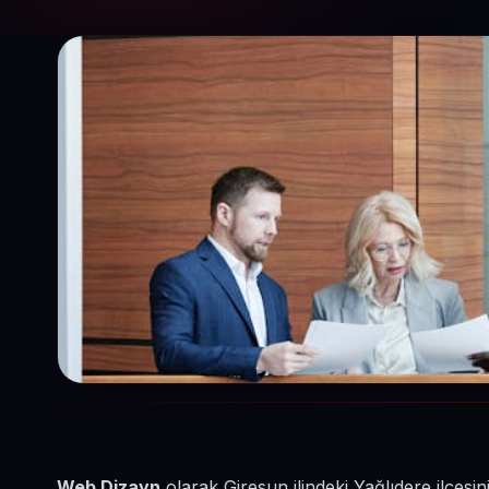
Web Dizayn
olarak Giresun ilindeki Yağlıdere ilçes