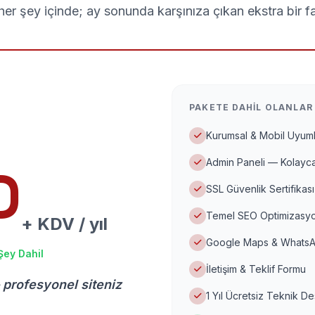
er şey içinde; ay sonunda karşınıza çıkan ekstra bir f
PAKETE DAHIL OLANLAR
Kurumsal & Mobil Uyuml
Admin Paneli — Kolayca
D
SSL Güvenlik Sertifikası
Temel SEO Optimizasyo
+ KDV / yıl
Google Maps & WhatsA
Şey Dahil
İletişim & Teklif Formu
 profesyonel siteniz
1 Yıl Ücretsiz Teknik D