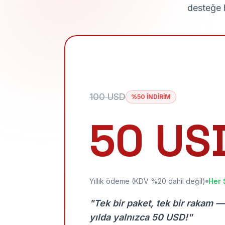
desteğe h
100 USD
%50 İNDİRİM
50 US
Yıllık ödeme (KDV %20 dahil değil)
Her 
"Tek bir paket, tek bir rakam —
yılda yalnızca 50 USD!"