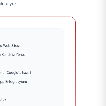
atura yok.
u Web Sitesi
 Kendiniz Yönetin
nu (Google'a hazır)
pp Entegrasyonu
estek