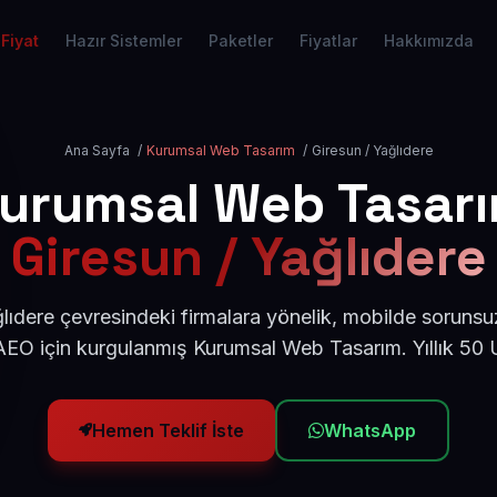
Fiyat
Hazır Sistemler
Paketler
Fiyatlar
Hakkımızda
Ana Sayfa
/
Kurumsal Web Tasarım
/
Giresun / Yağlıdere
urumsal Web Tasar
Giresun / Yağlıdere
lıdere çevresindeki firmalara yönelik, mobilde sorunsu
AEO için kurgulanmış Kurumsal Web Tasarım. Yıllık 50
Hemen Teklif İste
WhatsApp