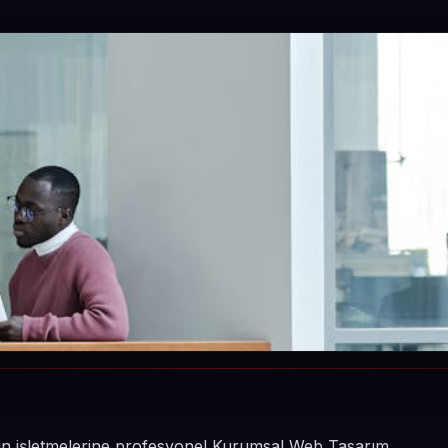
inin işletmelerine profesyonel Kurumsal Web Tasarım