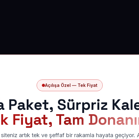
Açılışa Özel — Tek Fiyat
a Paket, Sürpriz Kal
k Fiyat, Tam Donan
siteniz artık tek ve şeffaf bir rakamla hayata geçiyor.