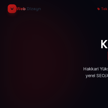
Web
Dizayn
Tek 
K
Hakkari Yüks
yerel SEO/