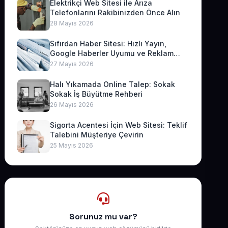
Elektrikçi Web Sitesi ile Arıza
Telefonlarını Rakibinizden Önce Alın
28 Mayıs 2026
Sıfırdan Haber Sitesi: Hızlı Yayın,
Google Haberler Uyumu ve Reklam
Geliri
27 Mayıs 2026
Halı Yıkamada Online Talep: Sokak
Sokak İş Büyütme Rehberi
26 Mayıs 2026
Sigorta Acentesi İçin Web Sitesi: Teklif
Talebini Müşteriye Çevirin
25 Mayıs 2026
Sorunuz mu var?