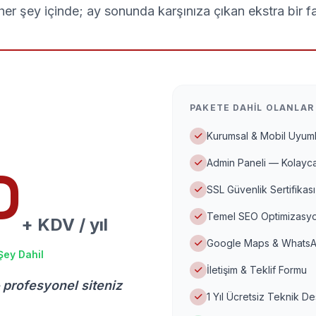
er şey içinde; ay sonunda karşınıza çıkan ekstra bir f
PAKETE DAHIL OLANLAR
Kurumsal & Mobil Uyuml
Admin Paneli — Kolayca
D
SSL Güvenlik Sertifikası
Temel SEO Optimizasyo
+ KDV / yıl
Google Maps & WhatsA
Şey Dahil
İletişim & Teklif Formu
 profesyonel siteniz
1 Yıl Ücretsiz Teknik D