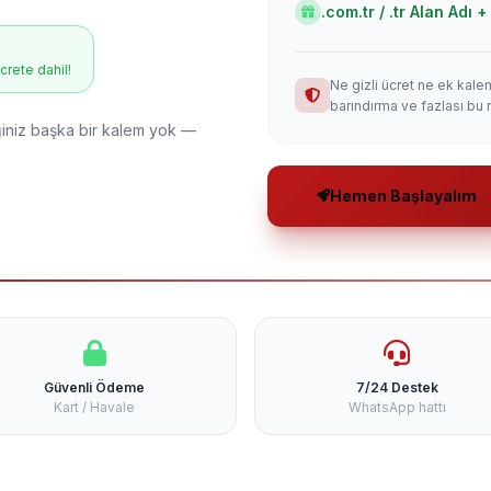
.com.tr / .tr Alan Adı
ücrete dahil!
Ne gizli ücret ne ek kale
barındırma ve fazlası bu 
niz başka bir kalem yok —
Hemen Başlayalım
Güvenli Ödeme
7/24 Destek
Kart / Havale
WhatsApp hattı