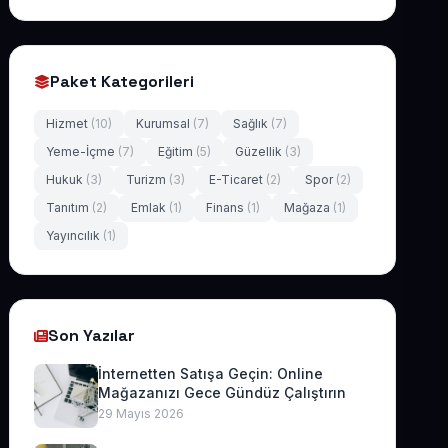
Paket Kategorileri
Hizmet
(10)
Kurumsal
(7)
Sağlık
(7)
Yeme-İçme
(7)
Eğitim
(5)
Güzellik
(3)
Hukuk
(3)
Turizm
(3)
E-Ticaret
(2)
Spor
(2)
Tanıtım
(2)
Emlak
(1)
Finans
(1)
Mağaza
(1)
Yayıncılık
(1)
Son Yazılar
İnternetten Satışa Geçin: Online
Mağazanızı Gece Gündüz Çalıştırın
29 Mayıs 2026