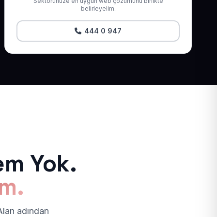
Sektörünüze en uygun web çözümünü birlikte
belirleyelim.
444 0 947
em Yok.
ım.
 Alan adından