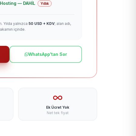
 + Hosting — DAHİL
Yıllık
m. Yılda yalnızca
50 USD + KDV
; alan adı,
rakamın içinde.
WhatsApp'tan Sor
Ek Ücret Yok
Net tek fiyat