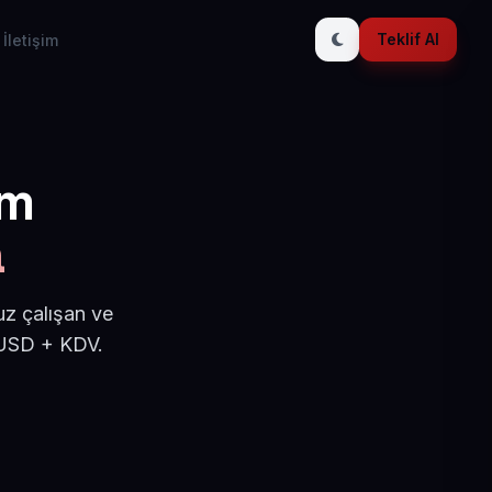
Teklif Al
İletişim
ım
a
uz çalışan ve
 USD + KDV.