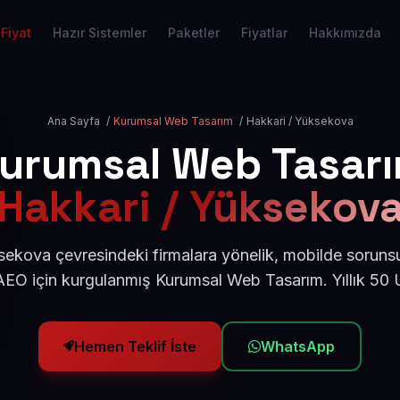
Fiyat
Hazır Sistemler
Paketler
Fiyatlar
Hakkımızda
Ana Sayfa
/
Kurumsal Web Tasarım
/
Hakkari / Yüksekova
urumsal Web Tasar
Hakkari / Yüksekov
ekova çevresindeki firmalara yönelik, mobilde soruns
AEO için kurgulanmış Kurumsal Web Tasarım. Yıllık 50
Hemen Teklif İste
WhatsApp