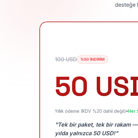
desteğe h
100 USD
%50 İNDİRİM
50 US
Yıllık ödeme (KDV %20 dahil değil)
Her 
"Tek bir paket, tek bir rakam —
yılda yalnızca 50 USD!"