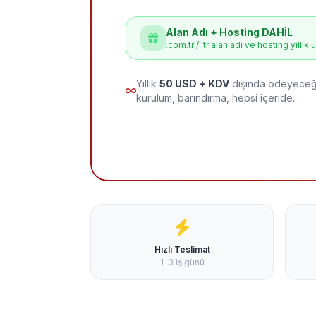
Alan Adı + Hosting DAHİL
.com.tr / .tr alan adı ve hosting yıllık 
Yıllık
50 USD + KDV
dışında ödeyeceği
kurulum, barındırma, hepsi içeride.
Hızlı Teslimat
1-3 iş günü