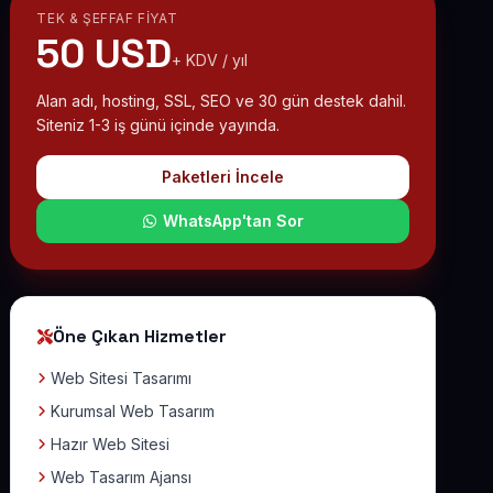
TEK & ŞEFFAF FIYAT
50 USD
+ KDV / yıl
Alan adı, hosting, SSL, SEO ve 30 gün destek dahil.
Siteniz 1-3 iş günü içinde yayında.
Paketleri İncele
WhatsApp'tan Sor
Öne Çıkan Hizmetler
Web Sitesi Tasarımı
Kurumsal Web Tasarım
Hazır Web Sitesi
Web Tasarım Ajansı