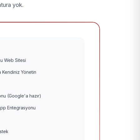
atura yok.
u Web Sitesi
 Kendiniz Yönetin
nu (Google'a hazır)
pp Entegrasyonu
estek