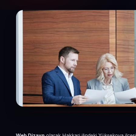
Web Dizayn
olarak Hakkari ilindeki Yüksekova ilçe