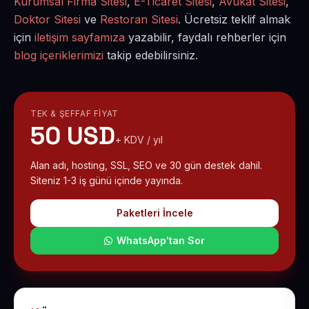
Kurumsal Firma Sitesi
,
E-Ticaret Sitesi
,
Avukat Sitesi
,
Doktor Sitesi
ve
Restoran Sitesi
. Ücretsiz teklif almak
için
iletişim sayfamıza
yazabilir, faydalı rehberler için
blog içeriklerimizi
takip edebilirsiniz.
TEK & ŞEFFAF FIYAT
50 USD
+ KDV / yıl
Alan adı, hosting, SSL, SEO ve 30 gün destek dahil.
Siteniz 1-3 iş günü içinde yayında.
Paketleri İncele
WhatsApp'tan Sor