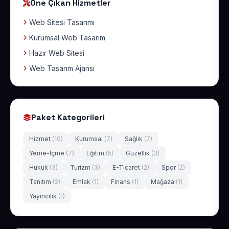
Öne Çıkan Hizmetler
Web Sitesi Tasarımı
Kurumsal Web Tasarım
Hazır Web Sitesi
Web Tasarım Ajansı
Paket Kategorileri
Hizmet
(10)
Kurumsal
(7)
Sağlık
(7)
Yeme-İçme
(7)
Eğitim
(5)
Güzellik
(3)
Hukuk
(3)
Turizm
(3)
E-Ticaret
(2)
Spor
(2)
Tanıtım
(2)
Emlak
(1)
Finans
(1)
Mağaza
(1)
Yayıncılık
(1)