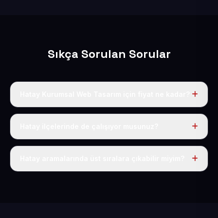
Sıkça Sorulan Sorular
Hatay Kurumsal Web Tasarım için fiyat ne kadar?
Hatay dahil Türkiye’nin her yerinde geçerli yıllık tek
fiyatımız 50 USD + KDV’dir. Alan adı, hosting, SSL ve
Hatay ilçelerinde de çalışıyor musunuz?
temel SEO bu fiyatın içindedir.
Elbette; Hatay iline bağlı bütün ilçelere uzaktan ve
eksiksiz şekilde hizmet sunuyoruz.
Hatay aramalarında üst sıralara çıkabilir miyim?
Sitenizi Hatay odaklı yerel SEO ve AEO içerikleriyle
kuruyoruz; böylece bölgesel aramalarda daha kolay
bulunur hale gelirsiniz.