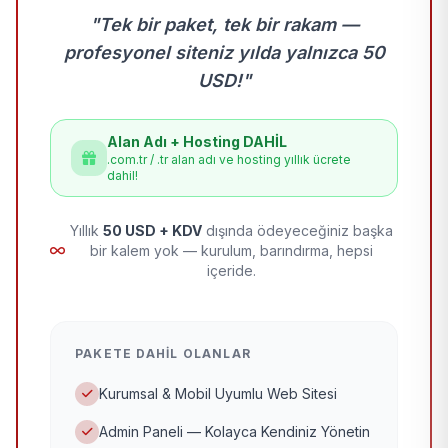
"Tek bir paket, tek bir rakam —
profesyonel siteniz yılda yalnızca 50
USD!"
Alan Adı + Hosting DAHİL
.com.tr / .tr alan adı ve hosting yıllık ücrete
dahil!
Yıllık
50 USD + KDV
dışında ödeyeceğiniz başka
bir kalem yok — kurulum, barındırma, hepsi
içeride.
PAKETE DAHIL OLANLAR
Kurumsal & Mobil Uyumlu Web Sitesi
Admin Paneli — Kolayca Kendiniz Yönetin