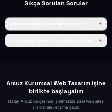
Sıkça Sorulan Sorular
Arsuz Kurumsal Web Tasarım fiyatı nedir?
Tek fiyat uygulanır: yıllık 50 USD + KDV. Bu bedele alan
adı, hosting, SSL ve temel SEO da dahildir.
Arsuz bölgesinde siteniz kaç günde hazır olur?
İçerikleriniz elimize geçtikten sonra siteniz 1-3 iş günü
içerisinde yayına alınır.
Arsuz Kurumsal Web Tasarım işine
birlikte başlayalım
Hatay Arsuz bölgesinde işletmenize özel web sitesi
için bizimle iletişime geçin.