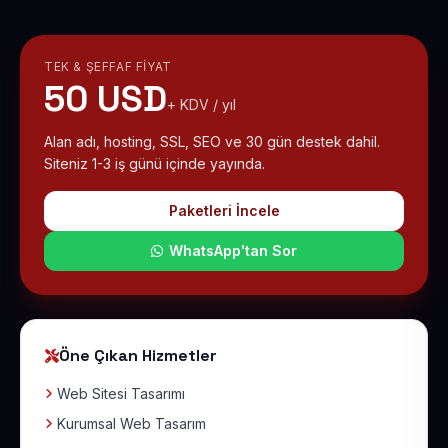
TEK & ŞEFFAF FIYAT
50 USD
+ KDV / yıl
Alan adı, hosting, SSL, SEO ve 30 gün destek dahil.
Siteniz 1-3 iş günü içinde yayında.
Paketleri İncele
WhatsApp'tan Sor
Öne Çıkan Hizmetler
Web Sitesi Tasarımı
Kurumsal Web Tasarım