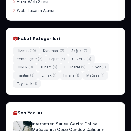
Hazır Web Sitesi
Web Tasarım Ajansı
Paket Kategorileri
Hizmet
(10)
Kurumsal
(7)
Sağlık
(7)
Yeme-İçme
(7)
Eğitim
(5)
Güzellik
(3)
Hukuk
(3)
Turizm
(3)
E-Ticaret
(2)
Spor
(2)
Tanıtım
(2)
Emlak
(1)
Finans
(1)
Mağaza
(1)
Yayıncılık
(1)
Son Yazılar
İnternetten Satışa Geçin: Online
Mağazanızı Gece Gündüz Çalıştırın