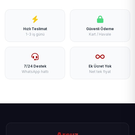
Hızlı Teslimat
Güvenli Ödeme
1-3 iş günü
Kart / Havale
7/24 Destek
Ek Ücret Yok
WhatsApp hattı
Net tek fiyat
Arsuz