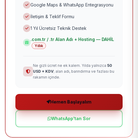
Google Maps & WhatsApp Entegrasyonu
İletişim & Teklif Formu
1 Yıl Ücretsiz Teknik Destek
.com.tr / .tr Alan Adı + Hosting — DAHİL
Yıllık
Ne gizli ücret ne ek kalem. Yılda yalnızca
50
USD + KDV
; alan adı, barındırma ve fazlası bu
rakamın içinde.
Hemen Başlayalım
WhatsApp'tan Sor