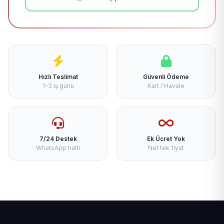
Hızlı Teslimat
Güvenli Ödeme
1-3 iş günü
Kart / Havale
7/24 Destek
Ek Ücret Yok
WhatsApp hattı
Net tek fiyat