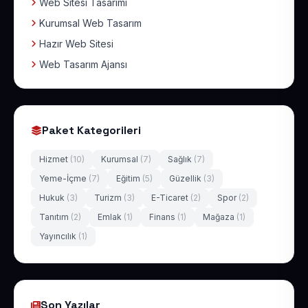
Web Sitesi Tasarımı
Kurumsal Web Tasarım
Hazır Web Sitesi
Web Tasarım Ajansı
Paket Kategorileri
Hizmet
(10)
Kurumsal
(7)
Sağlık
(7)
Yeme-İçme
(7)
Eğitim
(5)
Güzellik
(3)
Hukuk
(3)
Turizm
(3)
E-Ticaret
(2)
Spor
(2)
Tanıtım
(2)
Emlak
(1)
Finans
(1)
Mağaza
(1)
Yayıncılık
(1)
Son Yazılar