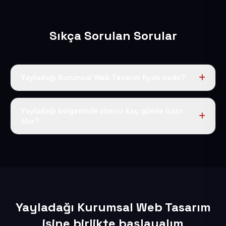
Sıkça Sorulan Sorular
Yayladağı Kurumsal Web Tasarım fiyatı nedir?
Tek fiyat uygulanır: yıllık 50 USD + KDV. Bu bedele alan
adı, hosting, SSL ve temel SEO da dahildir.
Yayladağı bölgesinde siteniz kaç günde hazır
olur?
İçerikleriniz elimize geçtikten sonra siteniz 1-3 iş günü
içerisinde yayına alınır.
Yayladağı Kurumsal Web Tasarım
işine birlikte başlayalım