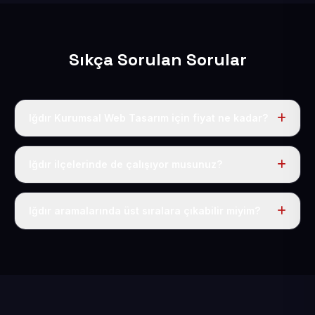
Sıkça Sorulan Sorular
Iğdır Kurumsal Web Tasarım için fiyat ne kadar?
Iğdır dahil Türkiye’nin her yerinde geçerli yıllık tek
fiyatımız 50 USD + KDV’dir. Alan adı, hosting, SSL ve
Iğdır ilçelerinde de çalışıyor musunuz?
temel SEO bu fiyatın içindedir.
Elbette; Iğdır iline bağlı bütün ilçelere uzaktan ve
eksiksiz şekilde hizmet sunuyoruz.
Iğdır aramalarında üst sıralara çıkabilir miyim?
Sitenizi Iğdır odaklı yerel SEO ve AEO içerikleriyle
kuruyoruz; böylece bölgesel aramalarda daha kolay
bulunur hale gelirsiniz.