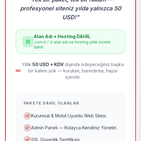
profesyonel siteniz yılda yalnızca 50
USD!"
Alan Adı + Hosting DAHİL
.com.tr / .tr alan adı ve hosting yıllık ücrete
dahil!
Yıllık
50 USD + KDV
dışında ödeyeceğiniz başka
bir kalem yok — kurulum, barındırma, hepsi
içeride.
PAKETE DAHIL OLANLAR
Kurumsal & Mobil Uyumlu Web Sitesi
Admin Paneli — Kolayca Kendiniz Yönetin
SSL Güvenlik Sertifikası