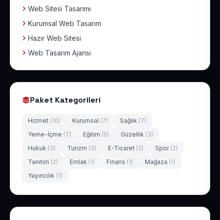
Web Sitesi Tasarımı
Kurumsal Web Tasarım
Hazır Web Sitesi
Web Tasarım Ajansı
Paket Kategorileri
Hizmet
(10)
Kurumsal
(7)
Sağlık
(7)
Yeme-İçme
(7)
Eğitim
(5)
Güzellik
(3)
Hukuk
(3)
Turizm
(3)
E-Ticaret
(2)
Spor
(2)
Tanıtım
(2)
Emlak
(1)
Finans
(1)
Mağaza
(1)
Yayıncılık
(1)