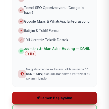
Temel SEO Optimizasyonu (Google'a
hazır)
Google Maps & WhatsApp Entegrasyonu
İletişim & Teklif Formu
1 Yıl Ücretsiz Teknik Destek
.com.tr / .tr Alan Adı + Hosting — DAHİL
Yıllık
Ne gizli ücret ne ek kalem. Yılda yalnızca
50
USD + KDV
; alan adı, barındırma ve fazlası bu
rakamın içinde.
Hemen Başlayalım