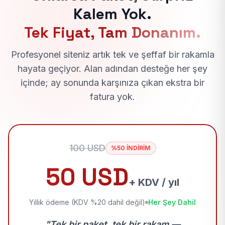
Kalem Yok.
Tek Fiyat, Tam Donanım.
Profesyonel siteniz artık tek ve şeffaf bir rakamla
hayata geçiyor. Alan adından desteğe her şey
içinde; ay sonunda karşınıza çıkan ekstra bir
fatura yok.
100 USD
%50 İNDİRİM
50 USD
+ KDV / yıl
Yıllık ödeme (KDV %20 dahil değil)
Her Şey Dahil
"Tek bir paket, tek bir rakam —