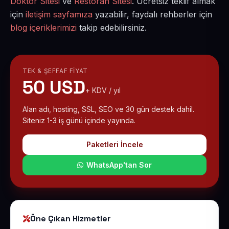
Doktor Sitesi
ve
Restoran Sitesi
. Ücretsiz teklif almak
için
iletişim sayfamıza
yazabilir, faydalı rehberler için
blog içeriklerimizi
takip edebilirsiniz.
TEK & ŞEFFAF FIYAT
50 USD
+ KDV / yıl
Alan adı, hosting, SSL, SEO ve 30 gün destek dahil.
Siteniz 1-3 iş günü içinde yayında.
Paketleri İncele
WhatsApp'tan Sor
Öne Çıkan Hizmetler