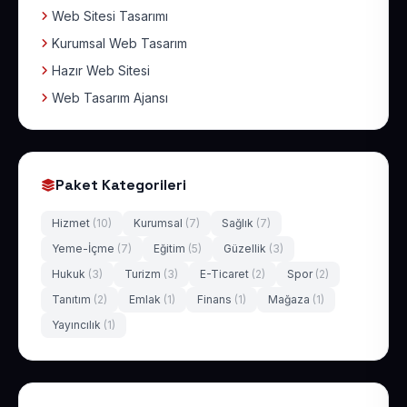
Web Sitesi Tasarımı
Kurumsal Web Tasarım
Hazır Web Sitesi
Web Tasarım Ajansı
Paket Kategorileri
Hizmet
(10)
Kurumsal
(7)
Sağlık
(7)
Yeme-İçme
(7)
Eğitim
(5)
Güzellik
(3)
Hukuk
(3)
Turizm
(3)
E-Ticaret
(2)
Spor
(2)
Tanıtım
(2)
Emlak
(1)
Finans
(1)
Mağaza
(1)
Yayıncılık
(1)