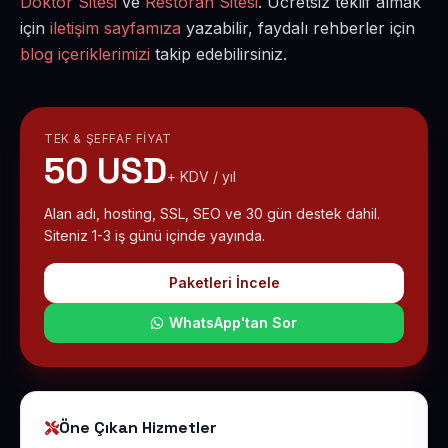
Doktor Sitesi
ve
Restoran Sitesi
. Ücretsiz teklif almak
için
iletişim sayfamıza
yazabilir, faydalı rehberler için
blog içeriklerimizi
takip edebilirsiniz.
TEK & ŞEFFAF FIYAT
50 USD
+ KDV / yıl
Alan adı, hosting, SSL, SEO ve 30 gün destek dahil.
Siteniz 1-3 iş günü içinde yayında.
Paketleri İncele
WhatsApp'tan Sor
Öne Çıkan Hizmetler