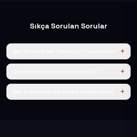
Sıkça Sorulan Sorular
Iğdır Kurumsal Web Tasarım için fiyat ne kadar?
Iğdır dahil Türkiye’nin her yerinde geçerli yıllık tek
fiyatımız 50 USD + KDV’dir. Alan adı, hosting, SSL ve
Iğdır ilçelerinde de çalışıyor musunuz?
temel SEO bu fiyatın içindedir.
Elbette; Iğdır iline bağlı bütün ilçelere uzaktan ve
eksiksiz şekilde hizmet sunuyoruz.
Iğdır aramalarında üst sıralara çıkabilir miyim?
Sitenizi Iğdır odaklı yerel SEO ve AEO içerikleriyle
kuruyoruz; böylece bölgesel aramalarda daha kolay
bulunur hale gelirsiniz.