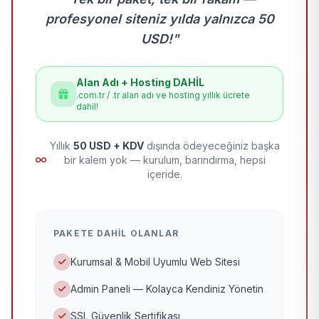
profesyonel siteniz yılda yalnızca 50
USD!"
Alan Adı + Hosting DAHİL
.com.tr / .tr alan adı ve hosting yıllık ücrete
dahil!
Yıllık
50 USD + KDV
dışında ödeyeceğiniz başka
bir kalem yok — kurulum, barındırma, hepsi
içeride.
PAKETE DAHIL OLANLAR
Kurumsal & Mobil Uyumlu Web Sitesi
Admin Paneli — Kolayca Kendiniz Yönetin
SSL Güvenlik Sertifikası