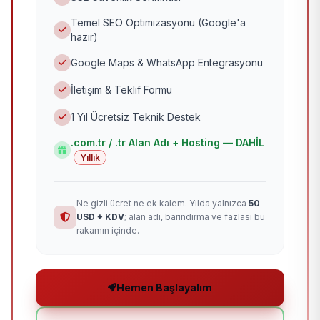
Temel SEO Optimizasyonu (Google'a
hazır)
Google Maps & WhatsApp Entegrasyonu
İletişim & Teklif Formu
1 Yıl Ücretsiz Teknik Destek
.com.tr / .tr Alan Adı + Hosting — DAHİL
Yıllık
Ne gizli ücret ne ek kalem. Yılda yalnızca
50
USD + KDV
; alan adı, barındırma ve fazlası bu
rakamın içinde.
Hemen Başlayalım