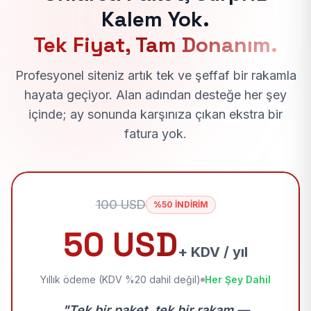
Kalem Yok.
Tek Fiyat, Tam Donanım.
Profesyonel siteniz artık tek ve şeffaf bir rakamla
hayata geçiyor. Alan adından desteğe her şey
içinde; ay sonunda karşınıza çıkan ekstra bir
fatura yok.
100 USD
%50 İNDİRİM
50 USD
+ KDV / yıl
Yıllık ödeme (KDV %20 dahil değil)
Her Şey Dahil
"Tek bir paket, tek bir rakam —