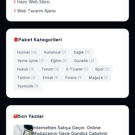
Hazır Web Sitesi
Web Tasarım Ajansı
Paket Kategorileri
Hizmet
(10)
Kurumsal
(7)
Sağlık
(7)
Yeme-İçme
(7)
Eğitim
(5)
Güzellik
(3)
Hukuk
(3)
Turizm
(3)
E-Ticaret
(2)
Spor
(2)
Tanıtım
(2)
Emlak
(1)
Finans
(1)
Mağaza
(1)
Yayıncılık
(1)
Son Yazılar
İnternetten Satışa Geçin: Online
Mağazanızı Gece Gündüz Çalıştırın