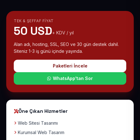
TEK & ŞEFFAF FIYAT
50 USD
+ KDV / yıl
Alan adı, hosting, SSL, SEO ve 30 gün destek dahil.
Siteniz 1-3 iş günü içinde yayında.
Paketleri İncele
WhatsApp'tan Sor
Öne Çıkan Hizmetler
Web Sitesi Tasarımı
Kurumsal Web Tasarım