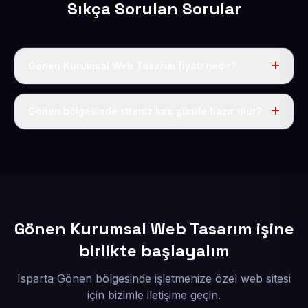
Sıkça Sorulan Sorular
Gönen Kurumsal Web Tasarım fiyatı nedir?
Tek fiyat uygulanır: yıllık 50 USD + KDV. Bu bedele alan
adı, hosting, SSL ve temel SEO da dahildir.
Gönen bölgesinde siteniz kaç günde hazır olur?
İçerikleriniz elimize geçtikten sonra siteniz 1-3 iş günü
içerisinde yayına alınır.
Gönen Kurumsal Web Tasarım işine
birlikte başlayalım
Isparta Gönen bölgesinde işletmenize özel web sitesi
için bizimle iletişime geçin.