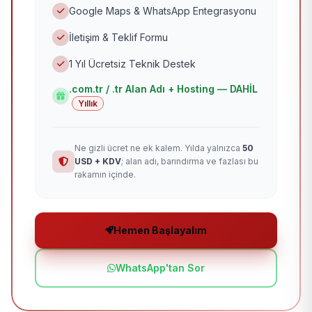
Google Maps & WhatsApp Entegrasyonu
İletişim & Teklif Formu
1 Yıl Ücretsiz Teknik Destek
.com.tr / .tr Alan Adı + Hosting — DAHİL
Yıllık
Ne gizli ücret ne ek kalem. Yılda yalnızca
50
USD + KDV
; alan adı, barındırma ve fazlası bu
rakamın içinde.
Hemen Başlayalım
WhatsApp'tan Sor