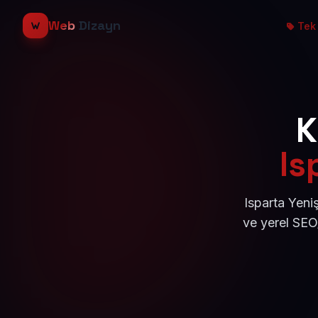
Web
Dizayn
Tek 
K
Is
Isparta Yeni
ve yerel SEO