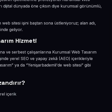
rı dijital dünyada öne çıksın diye kurumsal görünümlü,
 web sitesi işini baştan sona üstleniyoruz; alan adı,
inde geliyor.
arım Hizmeti
rına ve serbest çalışanlarına Kurumsal Web Tasarım
ğinde yerel SEO ve yapay zekâ (AEO) içerikleriyle
arım” ya da “Yenişarbademli'de web sitesi” gibi
zandırır?
el içerik