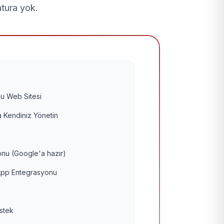
atura yok.
u Web Sitesi
 Kendiniz Yönetin
nu (Google'a hazır)
pp Entegrasyonu
estek