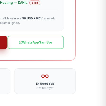
 + Hosting — DAHİL
Yıllık
m. Yılda yalnızca
50 USD + KDV
; alan adı,
rakamın içinde.
WhatsApp'tan Sor
Ek Ücret Yok
Net tek fiyat