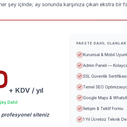
er şey içinde; ay sonunda karşınıza çıkan ekstra bir f
PAKETE DAHIL OLANLAR
Kurumsal & Mobil Uyuml
Admin Paneli — Kolayca
D
SSL Güvenlik Sertifikası
Temel SEO Optimizasyo
+ KDV / yıl
Google Maps & WhatsA
Şey Dahil
İletişim & Teklif Formu
 profesyonel siteniz
1 Yıl Ücretsiz Teknik D