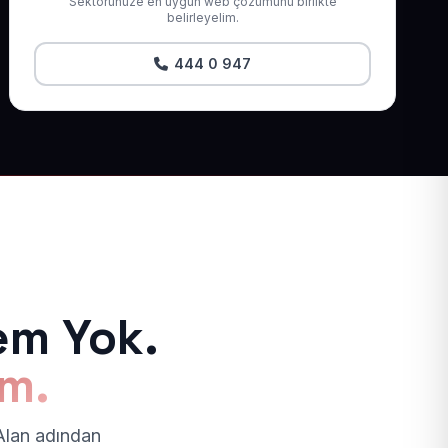
Sektörünüze en uygun web çözümünü birlikte
belirleyelim.
444 0 947
em Yok.
ım.
 Alan adından