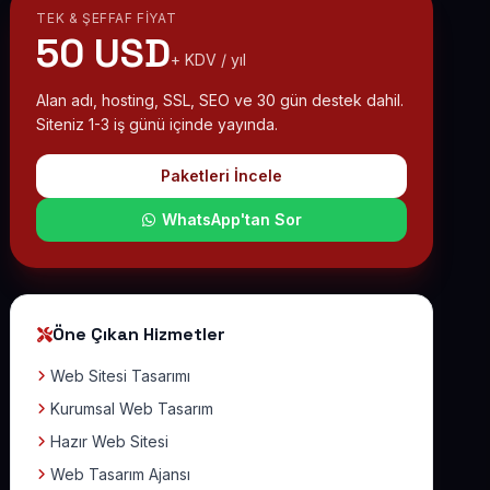
TEK & ŞEFFAF FIYAT
50 USD
+ KDV / yıl
Alan adı, hosting, SSL, SEO ve 30 gün destek dahil.
Siteniz 1-3 iş günü içinde yayında.
Paketleri İncele
WhatsApp'tan Sor
Öne Çıkan Hizmetler
Web Sitesi Tasarımı
Kurumsal Web Tasarım
Hazır Web Sitesi
Web Tasarım Ajansı