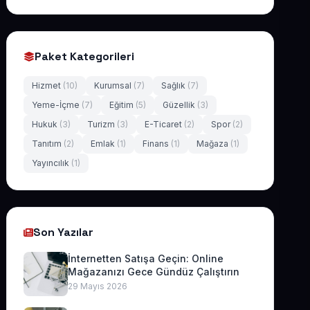
Paket Kategorileri
Hizmet
(10)
Kurumsal
(7)
Sağlık
(7)
Yeme-İçme
(7)
Eğitim
(5)
Güzellik
(3)
Hukuk
(3)
Turizm
(3)
E-Ticaret
(2)
Spor
(2)
Tanıtım
(2)
Emlak
(1)
Finans
(1)
Mağaza
(1)
Yayıncılık
(1)
Son Yazılar
İnternetten Satışa Geçin: Online
Mağazanızı Gece Gündüz Çalıştırın
29 Mayıs 2026