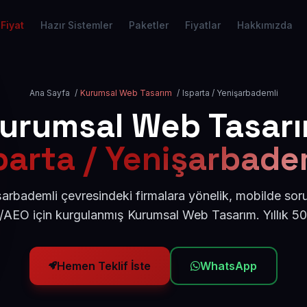
Fiyat
Hazır Sistemler
Paketler
Fiyatlar
Hakkımızda
Ana Sayfa
/
Kurumsal Web Tasarım
/
Isparta / Yenişarbademli
urumsal Web Tasar
parta / Yenişarbade
şarbademli çevresindeki firmalara yönelik, mobilde sor
/AEO için kurgulanmış Kurumsal Web Tasarım. Yıllık 
Hemen Teklif İste
WhatsApp