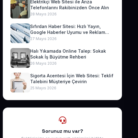
Elektrikçi Web Sitesi ile Arıza
Telefonlarını Rakibinizden Önce Alın
28 Mayıs 2026
Sıfırdan Haber Sitesi: Hızlı Yayın,
Google Haberler Uyumu ve Reklam
Geliri
27 Mayıs 2026
Halı Yıkamada Online Talep: Sokak
Sokak İş Büyütme Rehberi
26 Mayıs 2026
Sigorta Acentesi İçin Web Sitesi: Teklif
Talebini Müşteriye Çevirin
25 Mayıs 2026
Sorunuz mu var?