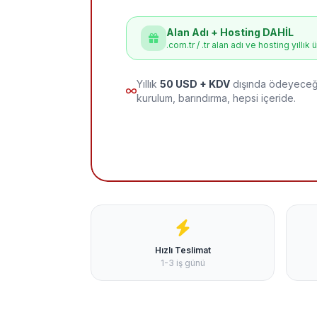
Alan Adı + Hosting DAHİL
.com.tr / .tr alan adı ve hosting yıllık 
Yıllık
50 USD + KDV
dışında ödeyeceği
kurulum, barındırma, hepsi içeride.
Hızlı Teslimat
1-3 iş günü