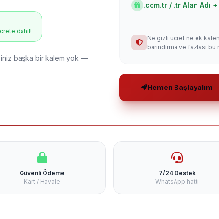
.com.tr / .tr Alan Adı
ücrete dahil!
Ne gizli ücret ne ek kale
barındırma ve fazlası bu 
niz başka bir kalem yok —
Hemen Başlayalım
Güvenli Ödeme
7/24 Destek
Kart / Havale
WhatsApp hattı