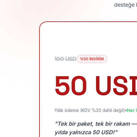
desteğe h
100 USD
%50 İNDİRİM
50 US
Yıllık ödeme (KDV %20 dahil değil)
Her 
"Tek bir paket, tek bir rakam —
yılda yalnızca 50 USD!"