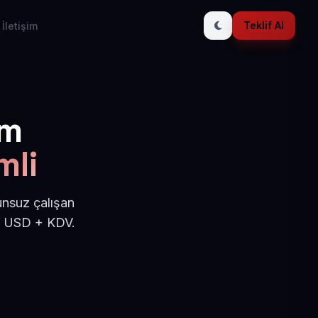
Teklif Al
İletişim
ım
mli
unsuz çalışan
50 USD + KDV.