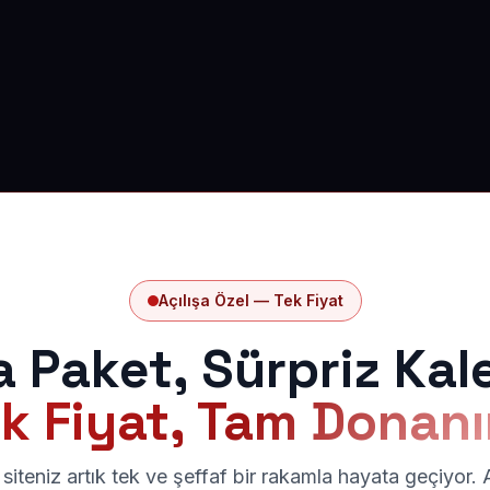
Açılışa Özel — Tek Fiyat
a Paket, Sürpriz Kal
k Fiyat, Tam Donan
siteniz artık tek ve şeffaf bir rakamla hayata geçiyor.