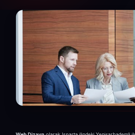
Web Dizayn
olarak Isparta ilindeki Yenişarbademli 