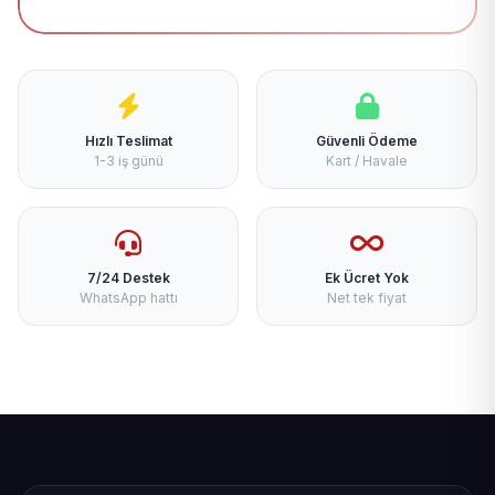
Hızlı Teslimat
Güvenli Ödeme
1-3 iş günü
Kart / Havale
7/24 Destek
Ek Ücret Yok
WhatsApp hattı
Net tek fiyat