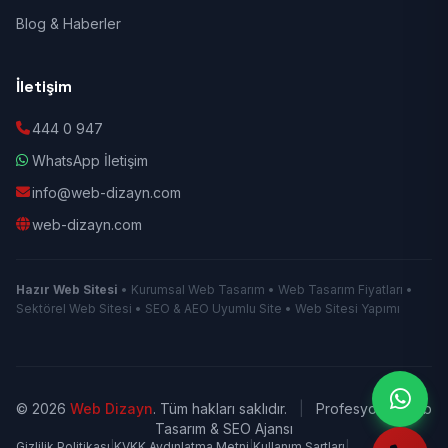
Blog & Haberler
İletişim
444 0 947
WhatsApp İletişim
info@web-dizayn.com
web-dizayn.com
Hazır Web Sitesi
• Kurumsal Web Tasarım • Web Tasarım Fiyatları •
Sektörel Web Sitesi • SEO & AEO Uyumlu Site • Web Sitesi Yapımı
© 2026
Web Dizayn
. Tüm hakları saklıdır.
|
Profesyonel Web
Tasarım & SEO Ajansı
Gizlilik Politikası
|
KVKK Aydınlatma Metni
|
Kullanım Şartları
|