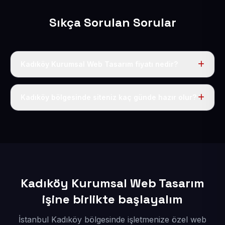
Sıkça Sorulan Sorular
Kadıköy Kurumsal Web Tasarım fiyatı nedir?
Tek fiyat uygulanır: yıllık 50 USD + KDV. Bu bedele alan
adı, hosting, SSL ve temel SEO da dahildir.
Kadıköy bölgesinde siteniz kaç günde hazır olur?
İçerikleriniz elimize geçtikten sonra siteniz 1-3 iş günü
içerisinde yayına alınır.
Kadıköy Kurumsal Web Tasarım
işine birlikte başlayalım
İstanbul Kadıköy bölgesinde işletmenize özel web