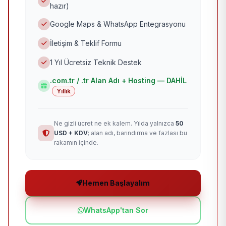
hazır)
Google Maps & WhatsApp Entegrasyonu
İletişim & Teklif Formu
1 Yıl Ücretsiz Teknik Destek
.com.tr / .tr Alan Adı + Hosting — DAHİL
Yıllık
Ne gizli ücret ne ek kalem. Yılda yalnızca
50
USD + KDV
; alan adı, barındırma ve fazlası bu
rakamın içinde.
Hemen Başlayalım
WhatsApp'tan Sor