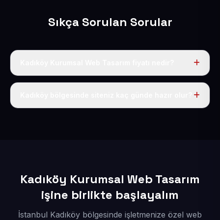
Sıkça Sorulan Sorular
Kadıköy Kurumsal Web Tasarım fiyatı nedir?
Tek fiyat uygulanır: yıllık 50 USD + KDV. Bu bedele alan
adı, hosting, SSL ve temel SEO da dahildir.
Kadıköy bölgesinde siteniz kaç günde hazır olur?
İçerikleriniz elimize geçtikten sonra siteniz 1-3 iş günü
içerisinde yayına alınır.
Kadıköy Kurumsal Web Tasarım
işine birlikte başlayalım
İstanbul Kadıköy bölgesinde işletmenize özel web