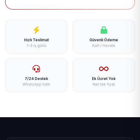
Hızlı Teslimat
Güvenli Ödeme
1-3 iş günü
Kart / Havale
7/24 Destek
Ek Ücret Yok
WhatsApp hattı
Net tek fiyat