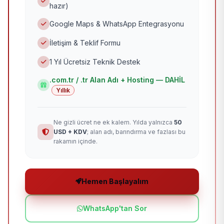
hazır)
Google Maps & WhatsApp Entegrasyonu
İletişim & Teklif Formu
1 Yıl Ücretsiz Teknik Destek
.com.tr / .tr Alan Adı + Hosting — DAHİL
Yıllık
Ne gizli ücret ne ek kalem. Yılda yalnızca
50
USD + KDV
; alan adı, barındırma ve fazlası bu
rakamın içinde.
Hemen Başlayalım
WhatsApp'tan Sor