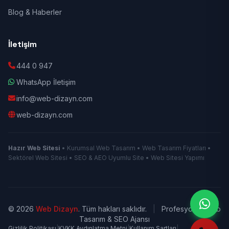
Blog & Haberler
İletişim
444 0 947
WhatsApp İletişim
info@web-dizayn.com
web-dizayn.com
Hazır Web Sitesi
• Kurumsal Web Tasarım • Web Tasarım Fiyatları •
Sektörel Web Sitesi • SEO & AEO Uyumlu Site • Web Sitesi Yapımı
© 2026
Web Dizayn
. Tüm hakları saklıdır.
|
Profesyonel Web
Tasarım & SEO Ajansı
Gizlilik Politikası
|
KVKK Aydınlatma Metni
|
Kullanım Şartları
|