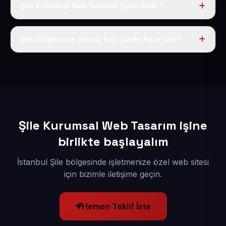
Şile Kurumsal Web Tasarım fiyatı nedir?
Tek fiyat uygulanır: yıllık 50 USD + KDV. Bu bedele alan
adı, hosting, SSL ve temel SEO da dahildir.
Şile bölgesinde siteniz kaç günde hazır olur?
İçerikleriniz elimize geçtikten sonra siteniz 1-3 iş günü
içerisinde yayına alınır.
Şile Kurumsal Web Tasarım işine
birlikte başlayalım
İstanbul Şile bölgesinde işletmenize özel web sitesi
için bizimle iletişime geçin.
Hemen Teklif İste