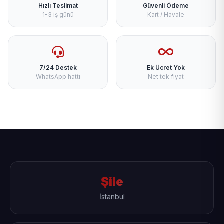
Hızlı Teslimat
Güvenli Ödeme
1-3 iş günü
Kart / Havale
7/24 Destek
Ek Ücret Yok
WhatsApp hattı
Net tek fiyat
Şile
İstanbul