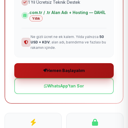
1 Yıl Ücretsiz Teknik Destek
.com.tr / .tr Alan Adı + Hosting — DAHİL
Yıllık
Ne gizli ücret ne ek kalem. Yılda yalnızca
50
USD + KDV
; alan adı, barındırma ve fazlası bu
rakamın içinde.
Hemen Başlayalım
WhatsApp'tan Sor