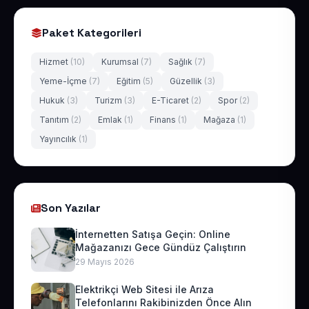
Paket Kategorileri
Hizmet
(10)
Kurumsal
(7)
Sağlık
(7)
Yeme-İçme
(7)
Eğitim
(5)
Güzellik
(3)
Hukuk
(3)
Turizm
(3)
E-Ticaret
(2)
Spor
(2)
Tanıtım
(2)
Emlak
(1)
Finans
(1)
Mağaza
(1)
Yayıncılık
(1)
Son Yazılar
İnternetten Satışa Geçin: Online
Mağazanızı Gece Gündüz Çalıştırın
29 Mayıs 2026
Elektrikçi Web Sitesi ile Arıza
Telefonlarını Rakibinizden Önce Alın