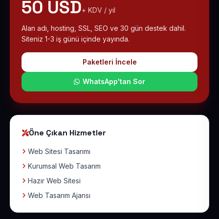
50 USD
+ KDV / yıl
Alan adı, hosting, SSL, SEO ve 30 gün destek dahil.
Siteniz 1-3 iş günü içinde yayında.
Paketleri İncele
WhatsApp'tan Sor
Öne Çıkan Hizmetler
Web Sitesi Tasarımı
Kurumsal Web Tasarım
Hazır Web Sitesi
Web Tasarım Ajansı