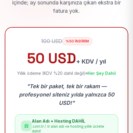
içinde; ay sonunda karşınıza çıkan ekstra bir
fatura yok.
100 USD
%50 İNDİRİM
50 USD
+ KDV / yıl
Yıllık ödeme (KDV %20 dahil değil)
Her Şey Dahil
"Tek bir paket, tek bir rakam —
profesyonel siteniz yılda yalnızca 50
USD!"
Alan Adı + Hosting DAHİL
.com.tr / .tr alan adı ve hosting yıllık ücrete
dahil!