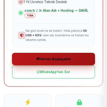
1 Yıl Ücretsiz Teknik Destek
.com.tr / .tr Alan Adı + Hosting — DAHİL
Yıllık
Ne gizli ücret ne ek kalem. Yılda yalnızca
50
USD + KDV
; alan adı, barındırma ve fazlası bu
rakamın içinde.
Hemen Başlayalım
WhatsApp'tan Sor