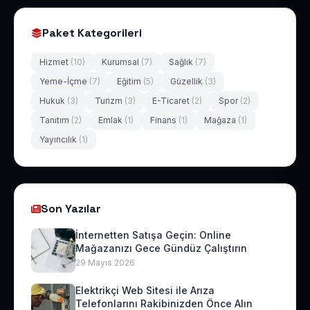
Paket Kategorileri
Hizmet
(10)
Kurumsal
(7)
Sağlık
(7)
Yeme-İçme
(7)
Eğitim
(5)
Güzellik
(3)
Hukuk
(3)
Turizm
(3)
E-Ticaret
(2)
Spor
(2)
Tanıtım
(2)
Emlak
(1)
Finans
(1)
Mağaza
(1)
Yayıncılık
(1)
Son Yazılar
İnternetten Satışa Geçin: Online
Mağazanızı Gece Gündüz Çalıştırın
29 Mayıs 2026
Elektrikçi Web Sitesi ile Arıza
Telefonlarını Rakibinizden Önce Alın