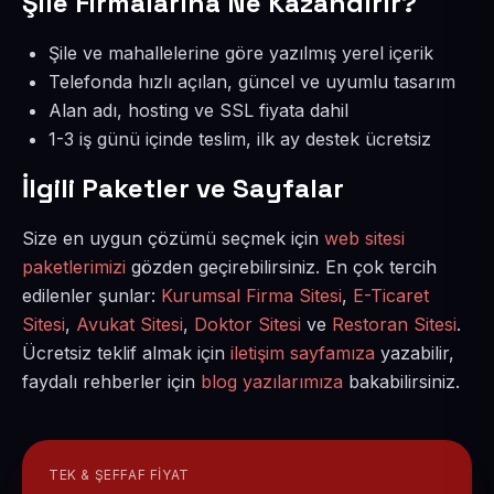
Şile Firmalarına Ne Kazandırır?
Şile ve mahallelerine göre yazılmış yerel içerik
Telefonda hızlı açılan, güncel ve uyumlu tasarım
Alan adı, hosting ve SSL fiyata dahil
1-3 iş günü içinde teslim, ilk ay destek ücretsiz
İlgili Paketler ve Sayfalar
Size en uygun çözümü seçmek için
web sitesi
paketlerimizi
gözden geçirebilirsiniz. En çok tercih
edilenler şunlar:
Kurumsal Firma Sitesi
,
E-Ticaret
Sitesi
,
Avukat Sitesi
,
Doktor Sitesi
ve
Restoran Sitesi
.
Ücretsiz teklif almak için
iletişim sayfamıza
yazabilir,
faydalı rehberler için
blog yazılarımıza
bakabilirsiniz.
TEK & ŞEFFAF FIYAT