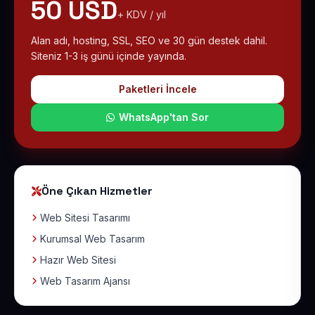
50 USD
+ KDV / yıl
Alan adı, hosting, SSL, SEO ve 30 gün destek dahil.
Siteniz 1-3 iş günü içinde yayında.
Paketleri İncele
WhatsApp'tan Sor
Öne Çıkan Hizmetler
Web Sitesi Tasarımı
Kurumsal Web Tasarım
Hazır Web Sitesi
Web Tasarım Ajansı