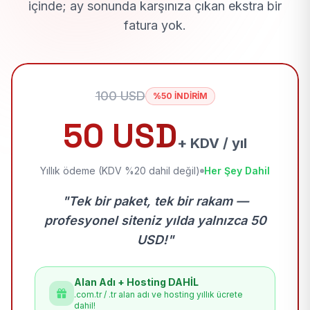
içinde; ay sonunda karşınıza çıkan ekstra bir
fatura yok.
100 USD
%50 İNDİRİM
50 USD
+ KDV / yıl
Yıllık ödeme (KDV %20 dahil değil)
Her Şey Dahil
"Tek bir paket, tek bir rakam —
profesyonel siteniz yılda yalnızca 50
USD!"
Alan Adı + Hosting DAHİL
.com.tr / .tr alan adı ve hosting yıllık ücrete
dahil!