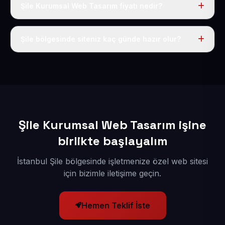
Şile Kurumsal Web Tasarım fiyatı nedir?
Tek fiyat uygulanır: yıllık 50 USD + KDV. Bu bedele alan
adı, hosting, SSL ve temel SEO da dahildir.
Şile bölgesinde siteniz kaç günde hazır olur?
İçerikleriniz elimize geçtikten sonra siteniz 1-3 iş günü
içerisinde yayına alınır.
Şile Kurumsal Web Tasarım işine
birlikte başlayalım
İstanbul Şile bölgesinde işletmenize özel web sitesi
için bizimle iletişime geçin.
Hemen Teklif İste