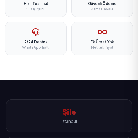
Hızlı Teslimat
Güvenli Ödeme
1-3 iş günü
Kart / Havale
7/24 Destek
Ek Ücret Yok
WhatsApp hattı
Net tek fiyat
Şile
İstanbul