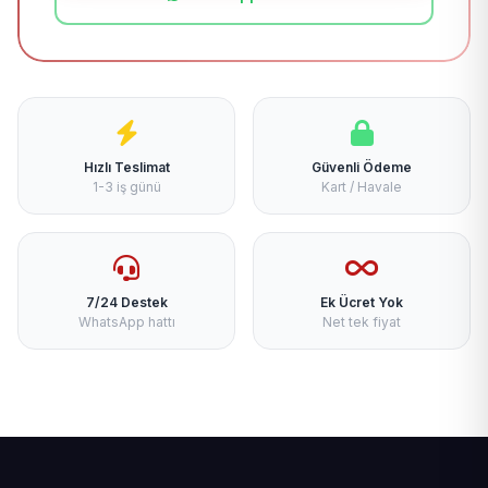
Hızlı Teslimat
Güvenli Ödeme
1-3 iş günü
Kart / Havale
7/24 Destek
Ek Ücret Yok
WhatsApp hattı
Net tek fiyat