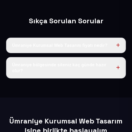
Sıkça Sorulan Sorular
Ümraniye Kurumsal Web Tasarım fiyatı nedir?
Tek fiyat uygulanır: yıllık 50 USD + KDV. Bu bedele alan
adı, hosting, SSL ve temel SEO da dahildir.
Ümraniye bölgesinde siteniz kaç günde hazır
olur?
İçerikleriniz elimize geçtikten sonra siteniz 1-3 iş günü
içerisinde yayına alınır.
Ümraniye Kurumsal Web Tasarım
işine birlikte başlayalım