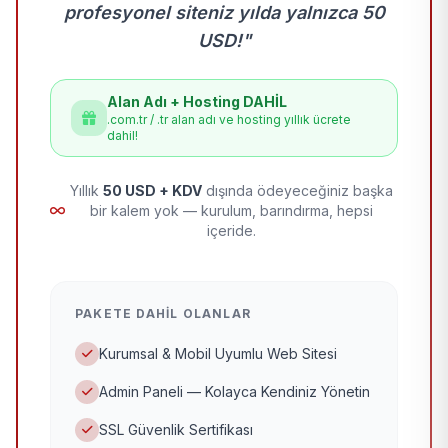
profesyonel siteniz yılda yalnızca 50
USD!"
Alan Adı + Hosting DAHİL
.com.tr / .tr alan adı ve hosting yıllık ücrete
dahil!
Yıllık
50 USD + KDV
dışında ödeyeceğiniz başka
bir kalem yok — kurulum, barındırma, hepsi
içeride.
PAKETE DAHIL OLANLAR
Kurumsal & Mobil Uyumlu Web Sitesi
Admin Paneli — Kolayca Kendiniz Yönetin
SSL Güvenlik Sertifikası