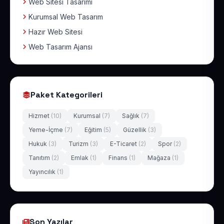
Web Sitesi Tasarımı
Kurumsal Web Tasarım
Hazır Web Sitesi
Web Tasarım Ajansı
Paket Kategorileri
Hizmet
(10)
Kurumsal
(7)
Sağlık
(7)
Yeme-İçme
(7)
Eğitim
(5)
Güzellik
(3)
Hukuk
(3)
Turizm
(3)
E-Ticaret
(2)
Spor
(2)
Tanıtım
(2)
Emlak
(1)
Finans
(1)
Mağaza
(1)
Yayıncılık
(1)
Son Yazılar