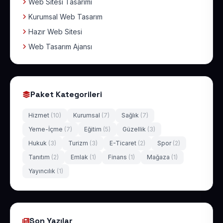
Web Sitesi Tasarımı
Kurumsal Web Tasarım
Hazır Web Sitesi
Web Tasarım Ajansı
Paket Kategorileri
Hizmet
(10)
Kurumsal
(7)
Sağlık
(7)
Yeme-İçme
(7)
Eğitim
(5)
Güzellik
(3)
Hukuk
(3)
Turizm
(3)
E-Ticaret
(2)
Spor
(2)
Tanıtım
(2)
Emlak
(1)
Finans
(1)
Mağaza
(1)
Yayıncılık
(1)
Son Yazılar