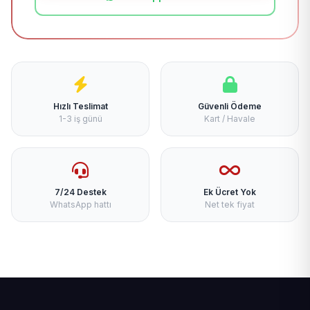
Hızlı Teslimat
Güvenli Ödeme
1-3 iş günü
Kart / Havale
7/24 Destek
Ek Ücret Yok
WhatsApp hattı
Net tek fiyat