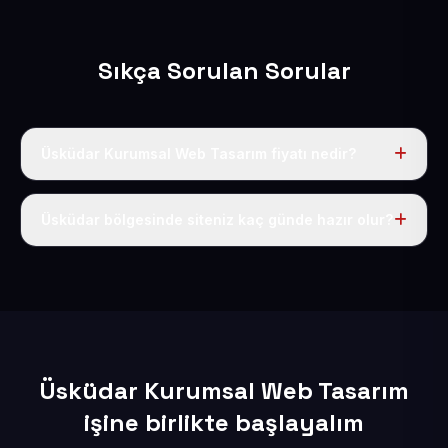
Sıkça Sorulan Sorular
Üsküdar Kurumsal Web Tasarım fiyatı nedir?
Tek fiyat uygulanır: yıllık 50 USD + KDV. Bu bedele alan
adı, hosting, SSL ve temel SEO da dahildir.
Üsküdar bölgesinde siteniz kaç günde hazır olur?
İçerikleriniz elimize geçtikten sonra siteniz 1-3 iş günü
içerisinde yayına alınır.
Üsküdar Kurumsal Web Tasarım
işine birlikte başlayalım